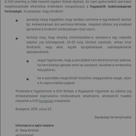
A GVH jelenleg is több hasonló ügyben folytat eljárást. Az ilyen gyakorlatból származó
megtévesztések elkerülése érdekében hangsúlyozza a
fogyasztók tudatosságának
fontosságá
t, és javasolja, hogy mindenki
gondolja végig higgadtan, hogy valóban szeretne-e egy kedvező ajánlat
(pl. kedvezményes árú wellness-hétvége, meglévő üdülési jog eladása)
ígéretével a hirdetett rendezvényen részt venni;
fontolja meg, hogy tényleg elköteleződne-e, tervezte-e egy második
üdülési jog költségeinek 20-30 évig történő viselését, ehhez hitel
felvételét, vagy akár egyéb szolgáltatások, szállásajánlatok
igénybevételét;
vegye figyelembe, hogy a szerződést nem feltétlenül kell aláírnia,
ha nem kívánja igénybe venni az ajánlatot, távozhat a rendezvény
helyszínéről;
ha a szerződés megkötését követően meggondolta magát, éljen
a 14 napos elállási jogával.
Mindezekre figyelemmel a GVH felhívja a fogyasztók figyelmét az üdülési jog
értékesítésével kapcsolatos rendezvények veszélyeire, amelyekről további
részletek a GVH
honlapján
olvashatók.
Budapest, 2015. július 23.
Gazdasági Versenyhivatal
Információ a sajtó részére:
dr. Basa Andrea
sajtószóvivő