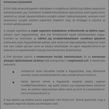
érkező piaci jelzésekből.
A GVH több versenyfelügyeleti eljárásban is vizsgálta az üdülési jog (időben megosztott
üdülőhasználati jog, timeshare) továbbértékesítésével kapcsolatos üzleti gyakorlatot,
valamint az annak népszerűsítésére szolgáló szóbeli tájékoztatásokat, amelyek miatt
valamennyi vizsgált esetben jogsértést állapított meg, és bírsággal is sújtotta az
érintett vállalkozásokat.
A vizsgált ügyekben
a cégek egyeztető előadásokon értékesítették az üdülési jogot
,
sokszor olyan fogyasztóknak, akik már rendelkeztek egyéb üdülőhasználati joggal.
Ezekben az esetekben az
üdülési jog továbbértékesítésére vonatkozó ajánlatok
elsősorban olyan fogyasztóknak szóltak, akik életkoruk vagy egészségi állapotuk miatt
már nem tudják igénybe venni az üdülési lehetőséget, és egyre nagyobb teherrel jár
számukra a megnövekedett összegű éves fenntartási díj befizetése.
A GVH döntései szerint a
rendezvényre invitáló telefonhívások
, és az
eseményen
elhangzó tájékoztatások tartalma
több szempontból is
megtévesztő volt
. A vállalkozás
képviselői
rendszerint olyan helyzetbe hozták a fogyasztókat, hogy döntsenek
azonnal, hiszen a kedvező ajánlat csak a rendezvényen érhető el;
hamis ígéretet tettek a fogyasztók meglévő üdülési jogának
továbbértékesítésére, egy újabb üdülési jog megvásárlására késztetve
őket, és valótlan tájékoztatást adtak nekik az árról és a beszámításról,
mint árkedvezményről is.
A régi üdülési jog eladása szinte egyáltalán nem fordult elő. Sokkal gyakoribb, hogy a
fogyasztó végül két üdülési jog költségeit viseli.