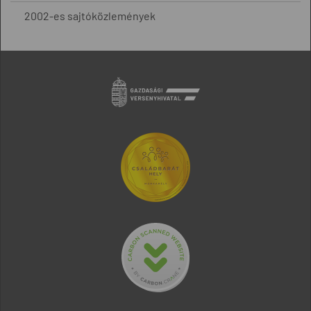
2002-es sajtóközlemények