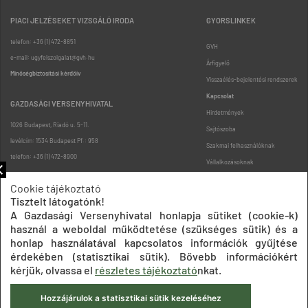
PIACI JELZÉSEKET VIZSGÁLÓ IRODA
GYORSLINKEK
telefon: +36 (1) 472-8851
GVH
e-mail: ugyfelszolgalat@gvh.hu
Árfigyelő
Minőségbiztosítási kérdőív
Visszaélés-bejelentési rendszerek
Kapcsolat
GAZDASÁGI VERSENYHIVATAL
Hirdetmények
1026 Budapest, Riadó u. 5-11.
Sajtószoba
levélcím: 1534 Budapest Pf.: 958
Szakmai felhasználóknak
telefon: +36 (1) 472-8900
Vállalkozásoknak
Fogyasztóknak
Cookie tájékoztató
Podcast
Tisztelt látogatónk!
Oldaltérkép
A Gazdasági Versenyhivatal honlapja sütiket (cookie-k)
használ a weboldal működtetése (szükséges sütik) és a
honlap használatával kapcsolatos információk gyűjtése
érdekében (statisztikai sütik). Bővebb információkért
kérjük, olvassa el
részletes tájékoztató
nkat.
Hozzájárulok a statisztikai sütik kezeléséhez
Impresszum
Adatkezelési tájékoztatók
Akadálymentesítési nyilatkozat