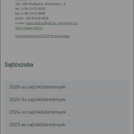
cím: 1054 Budapest, Alkotmány u. 5.
tel.: (+36-1) 472-8902
fax: (+36-1) 472-8898
mobil: +36-30 618-6618
e-mail:
basa.andrea@gvh.hu
,
sajto@gvh.hu
http://www.gvh.hu
Nyomtatható verzió PDF formátumban
Sajtószoba
2026-os sajtóközlemények
2025-ös sajtóközlemények
2024-es sajtóközlemények
2023-as sajtóközlemények