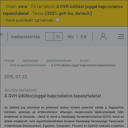
Oldal:
view
Fő tartalom:
A GVH üdülési joggal kapcsolatos
tapasztalatai
Téma:
[2021_gvh-hu, default]
Nem publikált tartalmak:
l-
Kereső
Iratbetekintés
HU
EN
t
Főoldal
Sajtószoba
Sajtóközlemények
Archív
2015-ös sajtóközlemények
A GVH üdülési joggal kapcsolatos tapasztalatai
2015. 07. 23.
A GVH üdülési joggal kapcsolatos tapasztalatai
Az üdülési jog jelentése és jellemzői széles körben ismertté váltak a fogyasztók
körében, azonban az értékesítéskor elhangzó megtévesztő tájékoztatások több
problémát is okoznak – derül ki mind a Gazdasági Versenyhivatalhoz (GVH), mind az
általa megbízott, vele együttműködésben dolgozó Gazdasági Versenyügyi Tanácsadó
Irodahálózat Debrecenben, Egerben, Szegeden, Pécsett és Győrött működő irodáihoz