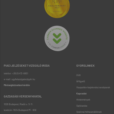
PIACI JELZÉSEKET VIZSGÁLÓ IRODA
GYORSLINKEK
telefon: +36 (1) 472-8851
GVH
e-mail: ugyfelszolgalat@gvh.hu
Árfigyelő
Minőségbiztosítási kérdőív
Visszaélés-bejelentési rendszerek
Kapcsolat
GAZDASÁGI VERSENYHIVATAL
Hirdetmények
1026 Budapest, Riadó u. 5-11.
Sajtószoba
levélcím: 1534 Budapest Pf.: 958
Szakmai felhasználóknak