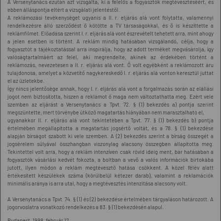
A Versenytanács ezután azt vizsgálta, ki a felelős a fogyasztók megtévesztéséért, és
ebben álláspontja eltért a vizsgálati jelentéstől.
A reklámozási tevékenységet ugyanis a II. r. eljárás alá vont folytatta, valamennyi
rendelkezésre álló szerződést ő kötötte a TV társaságokkal, és ő is készíttette a
reklámfilmet. Előadása szerint I. r. eljárás alá vont észrevételt tehetett arra, mint ahogy
a jelen esetben is történt. A reklám mindig hatásában vizsgálandó, célja, hogy a
fogyasztót a tájékoztatással arra inspirálja, hogy az adott terméket megvásárolja, így
valóságtartalmáért az felel, aki megrendelte, akinek az érdekében történt a
reklámozás, nevezetesen a II. r. eljárás alá vont. Ő volt egyébként a reklámozott áru
tulajdonosa, amelyet a közvetítő nagykereskedő I. r. eljárás alá vonton keresztül juttat
el az üzletekbe.
Így nincs jelentősége annak, hogy I. r. eljárás alá vont a forgalmazás során az elállási
jogot nem biztosította, hiszen a reklámot ő maga nem változtathatta meg. Ezért vele
szemben az eljárást a Versenytanács a Tpvt. 72. § (1) bekezdés a) pontja szerint
megszüntette, mert törvénybe ütköző magatartás hiányában nem marasztalható el,
ugyanakkor II. r. eljárás alá vont tekintetében a Tpvt. 77. § (1) bekezdés b) pontja
értelmében megállapította a magatartás jogsértő voltát, és a 78. § (1) bekezdése
alapján bírságot szabott ki vele szemben. A (2) bekezdés szerint a bírság összegét a
jogsérelem súlyával összhangban viszonylag alacsony összegben állapította meg.
Tekintettel volt arra, hogy a reklám intenzíven csak rövid ideig ment, bár hatásában a
fogyasztók vásárlási kedvét fokozta, a boltban a vevő a valós információk birtokába
jutott, ilyen módon a reklám megtévesztő hatása csökkent. A közel félév alatt
értékesített készülékek száma (körülbelül kétezer darab), valamint a reklamációk
minimális aránya is arra utal, hogy a megtévesztés intenzitása alacsony volt.
A Versenytanács a Tpvt. 74. § (1) és (2) bekezdése értelmében tárgyaláson határozott. A
jogorvoslatra vonatkozó rendelkezés a 83. § (1) bekezdésén alapul.
Budapest, 1998. február 12.