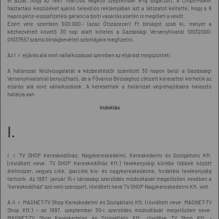
el azzal, hogy az 1997. március végétől szeptember 8-ig sugárzott, a Chips-Maker
háztartási készüléket ajánló televíziós reklámjában azt a látszatot keltette, hogy a 8
napos pénz-visszafizetési garancia bolti vásárlás esetén is megilleti a vevőt.
Ezért vele szemben 500.000.- (azaz Ötszázezer) Ft bírságot szab ki, melyet a
kézhezvételt követő 30 nap alatt köteles a Gazdasági Versenyhivatal 10032000-
01037557 számú bírságbevételi számlájára megfizetni.
Az I. r. eljárás alá vont vállalkozással szemben az eljárást megszünteti.
A határozat felülvizsgálatát a kézbesítéstől számított 30 napon belül a Gazdasági
Versenyhivatalnál benyújtható, de a Fővárosi Bírósághoz címzett keresettel kérhetik az
eljárás alá vont vállalkozások. A keresetnek a határozat végrehajtására halasztó
hatálya van.
Indoklás
I.
I. r. TV SHOP Kereskedőház, Nagykereskedelmi, Kereskedelmi és Szolgáltató Kft.
(rövidített neve: TV SHOP Kereskedőház Kft.) tevékenységi körébe többek között
élelmiszer, vegyes cikk, iparcikk kis- és nagykereskedelme, hirdetési tevékenység
tartozik. Az 1997. január 15-i társasági szerződés módosítását megelőzően nevében a
"kereskedőház" szó nem szerepelt, rövidített neve TV SHOP Nagykereskedelmi Kft. volt.
A II. r. MAGNET-TV Shop Kereskedelmi és Szolgáltató Kft. (rövidített neve: MAGNET-TV
Shop Kft.) - az 1997. szeptember 30-i szerződés módosítását megelőzően neve:
MAGNET-TV Shop Kereskedelmi és Szolgáltató Kft., rövidítve TV Shop Kft. -