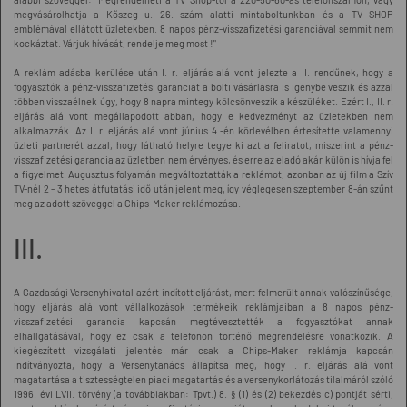
megvásárolhatja a Kőszeg u. 26. szám alatti mintaboltunkban és a TV SHOP
emblémával ellátott üzletekben. 8 napos pénz-visszafizetési garanciával semmit nem
kockáztat. Várjuk hívását, rendelje meg most !"
A reklám adásba kerülése után I. r. eljárás alá vont jelezte a II. rendűnek, hogy a
fogyasztók a pénz-visszafizetési garanciát a bolti vásárlásra is igénybe veszik és azzal
többen visszaélnek úgy, hogy 8 napra mintegy kölcsönveszik a készüléket. Ezért I., II. r.
eljárás alá vont megállapodott abban, hogy e kedvezményt az üzletekben nem
alkalmazzák. Az I. r. eljárás alá vont június 4 -én körlevélben értesítette valamennyi
üzleti partnerét azzal, hogy látható helyre tegye ki azt a feliratot, miszerint a pénz-
visszafizetési garancia az üzletben nem érvényes, és erre az eladó akár külön is hívja fel
a figyelmet. Augusztus folyamán megváltoztatták a reklámot, azonban az új film a Szív
TV-nél 2 - 3 hetes átfutatási idő után jelent meg, így véglegesen szeptember 8-án szűnt
meg az adott szöveggel a Chips-Maker reklámozása.
III.
A Gazdasági Versenyhivatal azért indított eljárást, mert felmerült annak valószínűsége,
hogy eljárás alá vont vállalkozások termékeik reklámjaiban a 8 napos pénz-
visszafizetési garancia kapcsán megtévesztették a fogyasztókat annak
elhallgatásával, hogy ez csak a telefonon történő megrendelésre vonatkozik. A
kiegészített vizsgálati jelentés már csak a Chips-Maker reklámja kapcsán
indítványozta, hogy a Versenytanács állapítsa meg, hogy I. r. eljárás alá vont
magatartása a tisztességtelen piaci magatartás és a versenykorlátozás tilalmáról szóló
1996. évi LVII. törvény (a továbbiakban: Tpvt.) 8. § (1) és (2) bekezdés c) pontját sérti,