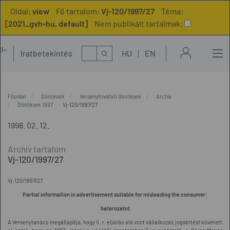
Oldal:
view
Fő tartalom:
Vj-120/1997/27
Téma:
[2021_gvh-hu, default]
Nem publikált tartalmak:
l-
Kereső
Iratbetekintés
HU
EN
t
Főoldal
Döntések
Versenyhivatali döntések
Archív
Döntések 1997
Vj-120/1997/27
1998. 02. 12.
Vj-120/1997/27
Vj-120/1997/27
Partial information in advertisement suitable for misleading the consumer:
határozatot
A Versenytanács megállapítja, hogy II. r. eljárás alá vont vállalkozás jogsértést követett