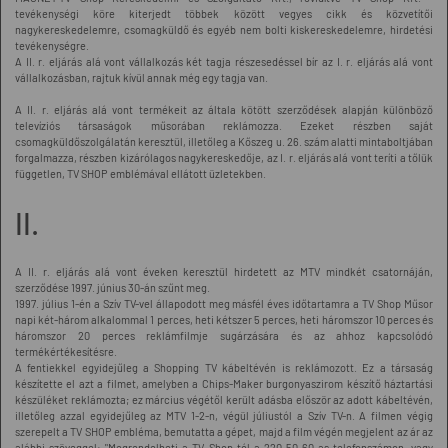
tevékenységi köre kiterjedt többek között vegyes cikk és közvetítői
nagykereskedelemre, csomagküldő és egyéb nem bolti kiskereskedelemre, hirdetési
tevékenységre.
A II. r. eljárás alá vont vállalkozás két tagja részesedéssel bír az I. r. eljárás alá vont
vállalkozásban, rajtuk kívül annak még egy tagja van.
A II. r. eljárás alá vont termékeit az általa kötött szerződések alapján különböző
televíziós társaságok műsorában reklámozza. Ezeket részben saját
csomagküldőszolgálatán keresztül, illetőleg a Kőszeg u. 26. szám alatti mintaboltjában
forgalmazza, részben kizárólagos nagykereskedője, az I. r. eljárás alá vont teríti a tőlük
független, TV SHOP emblémával ellátott üzletekben.
II.
A II. r. eljárás alá vont éveken keresztül hirdetett az MTV mindkét csatornáján,
szerződése 1997. június 30-án szűnt meg.
1997. július 1-én a Szív TV-vel állapodott meg másfél éves időtartamra a TV Shop Műsor
napi két-három alkalommal 1 perces, heti kétszer 5 perces, heti háromszor 10 perces és
háromszor 20 perces reklámfilmje sugárzására és az ahhoz kapcsolódó
termékértékesítésre.
A fentiekkel egyidejűleg a Shopping TV kábeltévén is reklámozott. Ez a társaság
készítette el azt a filmet, amelyben a Chips-Maker burgonyaszirom készítő háztartási
készüléket reklámozta; ez március végétől került adásba először az adott kábeltévén,
illetőleg azzal egyidejűleg az MTV 1-2-n, végül júliustól a Szív TV-n. A filmen végig
szerepelt a TV SHOP embléma, bemutatta a gépet, majd a film végén megjelent az ár az
alábbi szöveggel: "Megrendelheti a TV Shop-tól a 220-50-60-as telefonszámon, vagy