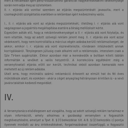
mert a reklámban ígért pénz-visszafizetési garanciát nagykereskedelmi tevékenysége
során nem adja meg az üzletekben.
II. r. eljárás alá vonttal szemben az eljárás megszüntetését javasolta, mert a
csomagküldő szolgáltatás esetében a reklámban ígért kedvezmény valós.
I., II. r. eljárás alá vont az eljárás megszüntetését, illetőleg I. r. eljárás alá vont
vagylagosan a jogsértés megállapítása esetére a bírság mellőzését kérte.
Egyezően adták elő, hogy a reklámtevékenységet a II. r. eljárás alá vont folytatja, és
nem vitatták, hogy az adott szövegű reklám jelent meg. II. r. eljárás alá vont azzal
védekezett, hogy nem kontrollálta a március végén adásba kerülő reklámszöveget, de
akkor, amikor I. r. eljárás alá vont észrevételezte, rövidesen intézkedett annak
korrigálásáról. Ténylegesen júliusig csak alkalmi volt a reklámozás, intenzíven csak a
Szív TV-ben sugározták. Ekkor azonban már a kereskedők a boltban kitett táblán
informálták a vevőket a valós helyzetről. A korrekcióra egyébként még a
versenyhivatali eljárás előtt sor került, technikai okból azonban hamarabb nem
mehetett az új reklám adásba.
Utalt arra, hogy minimális számú reklamáció érkezett az elmúlt hat és fél éves
működésük alatt, és ezekben - akár a céget anyagilag hátrányosan érintően is - a vevő
javára találtak kedvező megoldást.
IV.
A Versenytanács elsődlegesen azt vizsgálta, hogy az adott szövegű reklám tartalmaz-e
olyan információt, amely alkalmas a gazdasági versenyben a fogyasztók
megtévesztésére, amelyet a Tpvt. 8. § (1) bekezdése tilt. A 8. § (2) bekezdés c) pontja
ilyennek minősíti az áru értékesítésével, forgalmazásával összefüggő, a fogyasztó