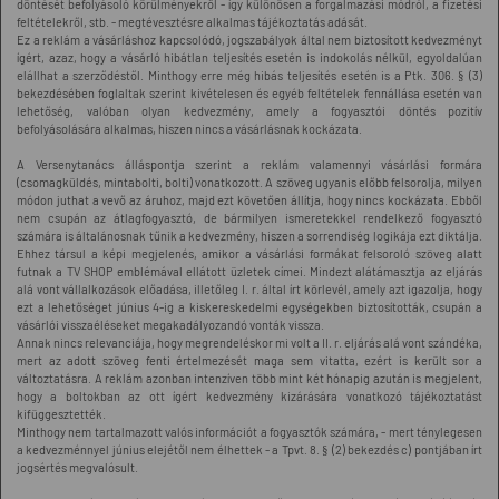
döntését befolyásoló körülményekről - így különösen a forgalmazási módról, a fizetési
feltételekről, stb. - megtévesztésre alkalmas tájékoztatás adását.
Ez a reklám a vásárláshoz kapcsolódó, jogszabályok által nem biztosított kedvezményt
ígért, azaz, hogy a vásárló hibátlan teljesítés esetén is indokolás nélkül, egyoldalúan
elállhat a szerződéstől. Minthogy erre még hibás teljesítés esetén is a Ptk. 306. § (3)
bekezdésében foglaltak szerint kivételesen és egyéb feltételek fennállása esetén van
lehetőség, valóban olyan kedvezmény, amely a fogyasztói döntés pozitív
befolyásolására alkalmas, hiszen nincs a vásárlásnak kockázata.
A Versenytanács álláspontja szerint a reklám valamennyi vásárlási formára
(csomagküldés, mintabolti, bolti) vonatkozott. A szöveg ugyanis előbb felsorolja, milyen
módon juthat a vevő az áruhoz, majd ezt követően állítja, hogy nincs kockázata. Ebből
nem csupán az átlagfogyasztó, de bármilyen ismeretekkel rendelkező fogyasztó
számára is általánosnak tűnik a kedvezmény, hiszen a sorrendiség logikája ezt diktálja.
Ehhez társul a képi megjelenés, amikor a vásárlási formákat felsoroló szöveg alatt
futnak a TV SHOP emblémával ellátott üzletek címei. Mindezt alátámasztja az eljárás
alá vont vállalkozások előadása, illetőleg I. r. által írt körlevél, amely azt igazolja, hogy
ezt a lehetőséget június 4-ig a kiskereskedelmi egységekben biztosították, csupán a
vásárlói visszaéléseket megakadályozandó vonták vissza.
Annak nincs relevanciája, hogy megrendeléskor mi volt a II. r. eljárás alá vont szándéka,
mert az adott szöveg fenti értelmezését maga sem vitatta, ezért is került sor a
változtatásra. A reklám azonban intenzíven több mint két hónapig azután is megjelent,
hogy a boltokban az ott ígért kedvezmény kizárására vonatkozó tájékoztatást
kifüggesztették.
Minthogy nem tartalmazott valós információt a fogyasztók számára, - mert ténylegesen
a kedvezménnyel június elejétől nem élhettek - a Tpvt. 8. § (2) bekezdés c) pontjában írt
jogsértés megvalósult.