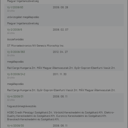
Magyar Ingatlanszövetség
Vj-1/2008/83
2009. 06. 28
utóvizsgálat megállapodás
Magyar Ingatlanszövetség
Vj-2/2008/6
2008. 02. 07
összefonódás
ST Microelectronics NV Genesis Microchip Inc.
Vj-3/2008/363
2012. 04. 27
megállapodás
Rail Cargo Hungaria Zrt. MÁV Magyar Államvasutak Zrt. Győr-Sopron-Ebenfurti Vasút Zrt.
Vj-3/2008/242
2011. 11. 30
megállapodás
Rail Cargo Hungaria Zrt. Győr-Sopron-Ebenfurti Vasút Zrt. MÁV Magyar Államvasutak Zrt.
Vj-4/2008/31
2008. 06. 11
fogyasztómegtévesztés
HSBC Credit Pénzügyi Szolgáltató Zrt. Vöröskő Kereskedelmi és Szolgáltató Kft. Elektro-
Quality Kereskedelmi és Szolgáltató Kft. Euronics Kereskedelmi és Szolgáltató Kft.
Bravotech Kereskedelmi és Szolgáltató Kft.
Vj-4/2008/30
2008. 06. 11