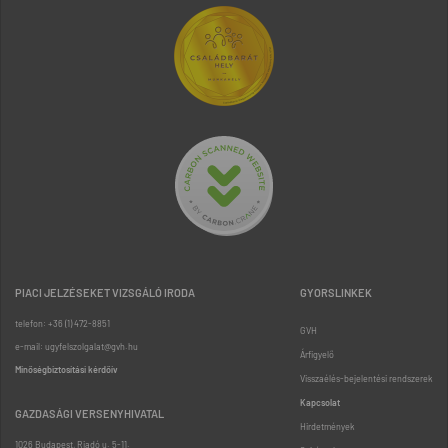
PIACI JELZÉSEKET VIZSGÁLÓ IRODA
GYORSLINKEK
telefon: +36 (1) 472-8851
GVH
e-mail: ugyfelszolgalat@gvh.hu
Árfigyelő
Minőségbiztosítási kérdőív
Visszaélés-bejelentési rendszerek
Kapcsolat
GAZDASÁGI VERSENYHIVATAL
Hirdetmények
1026 Budapest, Riadó u. 5-11.