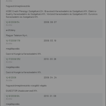
fogyasztómegtévesztés
HSBC Credit Pénzügyi Szolgáltató Zrt. Bravotech Kereskedelmi és Szolgáltató Kft. Elektro-
Quality Kereskedelmi és Szolgáltató Kft. Vöröskő Kereskedelmi és Szolgáltató Kft. Euronics
Kereskedelmi és Szolgáltató Kft.
Vj-6/2008/54
2008. 08. 07
erőfölény
Magyar Telekom Nyrt.
Vj-7/2008/178
2009. 03. 19
megállapodás
Castrol Hungária Kereskedelmi Kft.
Vj-7/2008/252
2010. 03. 28
megállapodás
Castrol Hungária Kereskedelmi Kft.
Vj-8/2008
2008. 04. 24
fogyasztómegtévesztés vizsgálói végzés
QUAESTOR Utazásszervező Kft.
Vj-9/2008/94
2010. 01. 08
megállapodás