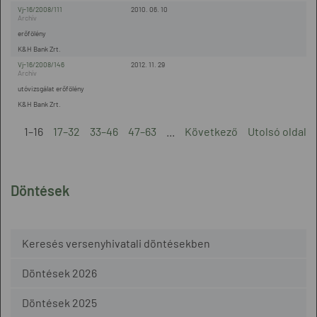
Vj-16/2008/111
2010. 06. 10
erőfölény
K&H Bank Zrt.
Vj-16/2008/146
2012. 11. 29
utóvizsgálat erőfölény
K&H Bank Zrt.
1–16
17–32
33–46
47–63
...
Következő
Utolsó oldal
Döntések
Keresés versenyhivatali döntésekben
Döntések 2026
Döntések 2025