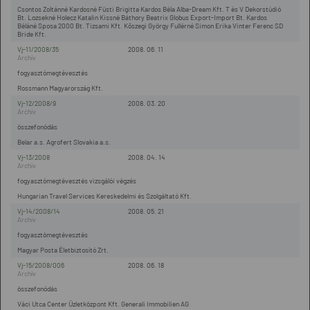
Csontos Zoltánné Kardosné Füsti Brigitta Kardos Béla Alba-Dream Kft. T és V Dekorstúdió
Bt. Lozsekné Holecz Katalin Kissné Báthory Beatrix Globus Export-Import Bt. Kardos
Béláné Sposa 2000 Bt. Tizsami Kft. Kőszegi György Fullérné Simon Erika Vinter Ferenc SD
Bride Kft.
Vj-11/2008/35
2008. 06. 11
fogyasztómegtévesztés
Rossmann Magyarország Kft.
Vj-12/2008/9
2008. 03. 20
összefonódás
Belar a.s. Agrofert Slovakia a.s.
Vj-13/2008
2008. 04. 14
fogyasztómegtévesztés vizsgálói végzés
Hungarian Travel Services Kereskedelmi és Szolgáltató Kft.
Vj-14/2008/14
2008. 05. 21
fogyasztómegtévesztés
Magyar Posta Életbiztosító Zrt.
Vj-15/2008/006
2008. 06. 18
összefonódás
Váci Utca Center Üzletközpont Kft. Generali Immobilien AG