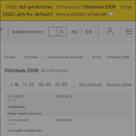
Oldal:
list-gvhArticles
Fő tartalom:
Döntések 2008
Téma:
[2021_gvh-hu, default]
Nem publikált tartalmak:
l-
Kereső
Iratbetekintés
HU
EN
t
Főoldal
Döntések
Versenyhivatali döntések
Archív
Döntések 2008
Döntések 2008
1–16
17–32
33–46
47–63
...
Következő
Utolsó oldal
Vj-1/2008/77
2008. 09. 12
megállapodás
Magyar Ingatlanszövetség
Vj-001/2008/83
2009. 06. 28
utóvizsgálat megállapodás