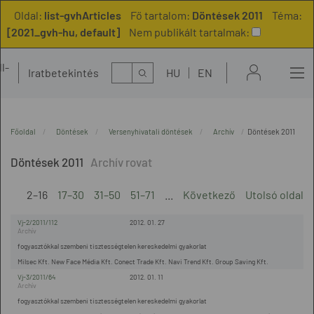
Oldal:
list-gvhArticles
Fő tartalom:
Döntések 2011
Téma:
[2021_gvh-hu, default]
Nem publikált tartalmak:
l-
Kereső
Iratbetekintés
HU
EN
t
Főoldal
Döntések
Versenyhivatali döntések
Archív
Döntések 2011
Döntések 2011
2–16
17–30
31–50
51–71
...
Következő
Utolsó oldal
Vj-2/2011/112
2012. 01. 27
fogyasztókkal szembeni tisztességtelen kereskedelmi gyakorlat
Milsec Kft. New Face Média Kft. Conect Trade Kft. Navi Trend Kft. Group Saving Kft.
Vj-3/2011/64
2012. 01. 11
fogyasztókkal szembeni tisztességtelen kereskedelmi gyakorlat