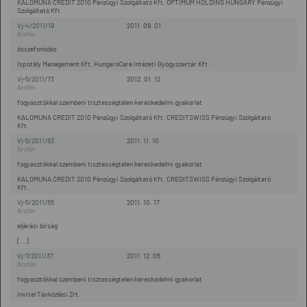
KALOMUNA CREDIT 2010 Pénzügyi Szolgáltató Kft. OPTIMUM HOLDING HUNGARY Pénzügyi
Szolgáltató Kft.
Vj-4/2011/19
2011. 09. 01
összefonódás
Ispotály Management Kft. HungaroCare Intézeti Gyógyszertár Kft.
Vj-5/2011/73
2012. 01. 12
fogyasztókkal szembeni tisztességtelen kereskedelmi gyakorlat
KALOMUNA CREDIT 2010 Pénzügyi Szolgáltató Kft. CREDITSWISS Pénzügyi Szolgáltató
Kft.
Vj-5/2011/63
2011. 11. 10
fogyasztókkal szembeni tisztességtelen kereskedelmi gyakorlat
KALOMUNA CREDIT 2010 Pénzügyi Szolgáltató Kft. CREDITSWISS Pénzügyi Szolgáltató
Kft.
Vj-5/2011/55
2011. 10. 17
eljárási bírság
[...]
Vj-7/2011/37
2011. 12. 05
fogyasztókkal szembeni tisztességtelen kereskedelmi gyakorlat
Invitel Távközlési Zrt.