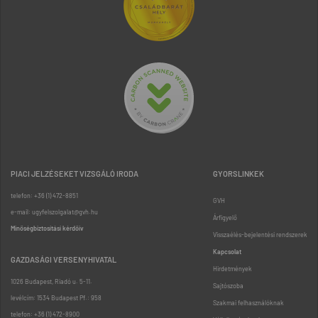
PIACI JELZÉSEKET VIZSGÁLÓ IRODA
GYORSLINKEK
telefon: +36 (1) 472-8851
GVH
e-mail: ugyfelszolgalat@gvh.hu
Árfigyelő
Minőségbiztosítási kérdőív
Visszaélés-bejelentési rendszerek
Kapcsolat
GAZDASÁGI VERSENYHIVATAL
Hirdetmények
1026 Budapest, Riadó u. 5-11.
Sajtószoba
levélcím: 1534 Budapest Pf.: 958
Szakmai felhasználóknak
telefon: +36 (1) 472-8900