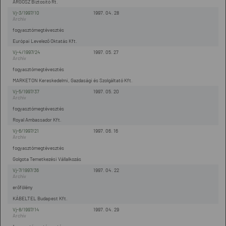
ARGOSZ Biztosító Rt.
Vj-3/1997/10
1997. 04. 28
fogyasztómegtévesztés
Európai Levelező Oktatás Kft.
Vj-4/1997/24
1997. 05. 27
fogyasztómegtévesztés
MARKETON Kereskedelmi, Gazdasági és Szolgáltató Kft.
Vj-5/1997/37
1997. 05. 20
fogyasztómegtévesztés
Royal Ambassador Kft.
Vj-6/1997/21
1997. 06. 16
fogyasztómegtévesztés
Golgota Temetkezési Vállalkozás
Vj-7/1997/36
1997. 04. 22
erőfölény
KÁBELTEL Budapest Kft.
Vj-8/1997/14
1997. 04. 29