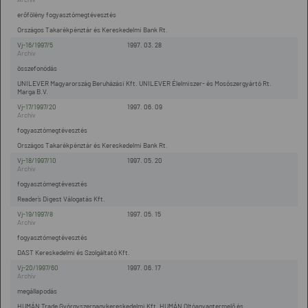
erőfölény fogyasztómegtévesztés
Országos Takarékpénztár és Kereskedelmi Bank Rt.
Vj-16/1997/5
1997. 03. 28
összefonódás
UNILEVER Magyarország Beruházási Kft. UNILEVER Élelmiszer- és Mosószergyártó Rt.
Marga B.V.
Vj-17/1997/20
1997. 06. 09
fogyasztómegtévesztés
Országos Takarékpénztár és Kereskedelmi Bank Rt.
Vj-18/1997/10
1997. 05. 20
fogyasztómegtévesztés
Reader`s Digest Válogatás Kft.
Vj-19/1997/8
1997. 05. 15
fogyasztómegtévesztés
DAST Kereskedelmi és Szolgáltató Kft.
Vj-20/1997/60
1997. 06. 17
megállapodás
HUMÁN Trade Gyórgyszernagykereskedelmi Kft. HUMÁN Oltóanyagtermelő és