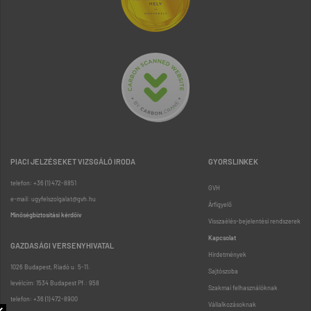
PIACI JELZÉSEKET VIZSGÁLÓ IRODA
GYORSLINKEK
telefon: +36 (1) 472-8851
GVH
e-mail: ugyfelszolgalat@gvh.hu
Árfigyelő
Minőségbiztosítási kérdőív
Visszaélés-bejelentési rendszerek
Kapcsolat
GAZDASÁGI VERSENYHIVATAL
Hirdetmények
1026 Budapest, Riadó u. 5-11.
Sajtószoba
levélcím: 1534 Budapest Pf.: 958
Szakmai felhasználóknak
telefon: +36 (1) 472-8900
Vállalkozásoknak