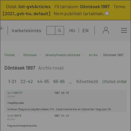
Oldal:
list-gvhArticles
Fő tartalom:
Döntések 1997
Téma:
[2021_gvh-hu, default]
Nem publikált tartalmak:
l-
Kereső
Iratbetekintés
HU
EN
t
Főoldal
Döntések
Versenyhivatali döntések
Archív
Döntések 1997
Döntések 1997
1–21
22–42
44–65
66–86
...
Következő
Utolsó oldal
Vj-1/1997/37
1997. 06. 25
megállapodás
Unilever Magyarország Beruházási Kft. Caola Kozmetikai és Háztartási Vegyipari Rt.
Vj-2/1997/8
1997. 04. 24
fogyasztómegtévesztés