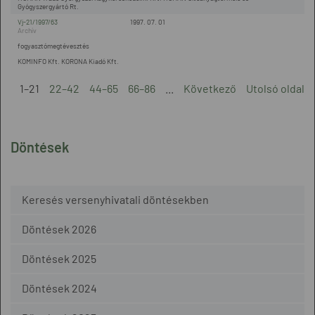
Gyógyszergyártó Rt.
Vj-21/1997/63
1997. 07. 01
fogyasztómegtévesztés
KOMINFO Kft. KORONA Kiadó Kft.
1–21
22–42
44–65
66–86
...
Következő
Utolsó oldal
Döntések
Keresés versenyhivatali döntésekben
Döntések 2026
Döntések 2025
Döntések 2024