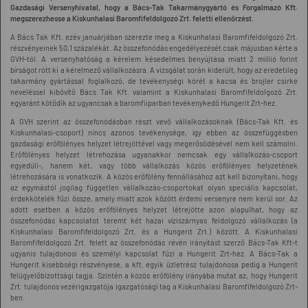
Gazdasági Versenyhivatal, hogy a Bács-Tak Takarmánygyártó és Forgalmazó Kft.
megszerezhesse a Kiskunhalasi Baromfifeldolgozó Zrt. feletti ellenőrzést.
A Bács Tak Kft. ezév januárjában szerezte meg a Kiskunhalasi Baromfifeldolgozó Zrt.
részvényeinek 50,1 százalékát. Az összefonódás engedélyezését csak májusban kérte a
GVH-tól. A versenyhatóság a kérelem késedelmes benyújtása miatt 2 millió forint
bírságot rótt ki a kérelmező vállalkozásra. A vizsgálat során kiderült, hogy az eredetileg
takarmány gyártással foglalkozó, de tevékenységi körét a kacsa és brojler csirke
neveléssel kibővítő Bács Tak Kft. valamint a Kiskunhalasi Baromfifeldolgozó Zrt.
egyaránt kötődik az ugyancsak a baromfiiparban tevékenykedő Hungerit Zrt-hez.
A GVH szerint az összefonódásban részt vevő vállalkozásoknak (Bács-Tak Kft. és
Kiskunhalasi-csoport) nincs azonos tevékenysége, így ebben az összefüggésben
gazdasági erőfölényes helyzet létrejöttével vagy megerősödésével nem kell számolni.
Erőfölényes helyzet létrehozása ugyanakkor nemcsak egy vállalkozás-csoport
egyedüli-, hanem két, vagy több vállalkozás közös erőfölényes helyzetének
létrehozására is vonatkozik. A közös erőfölény fennállásához azt kell bizonyítani, hogy
az egymástól jogilag független vállalkozás-csoportokat olyan speciális kapcsolat,
érdekkötelék fűzi össze, amely miatt azok között érdemi versenyre nem kerül sor. Az
adott esetben a közös erőfölényes helyzet létrejötte azon alapulhat, hogy az
összefonódás kapcsolatot teremt két hazai víziszárnyas feldolgozó vállalkozás (a
Kiskunhalasi Baromfifeldolgozó Zrt. és a Hungerit Zrt.) között. A Kiskunhalasi
Baromfifeldolgozó Zrt. felett az összefonódás révén irányítást szerző Bács-Tak Kft-t
ugyanis tulajdonosi és személyi kapcsolat fűzi a Hungerit Zrt-hez. A Bács-Tak a
Hungerit kisebbségi részvényese, a kft. egyik üzletrész tulajdonosa pedig a Hungerit
felügyelőbizottsági tagja. Szintén a közös erőfölény irányába mutat az, hogy Hungerit
Zrt. tulajdonos vezérigazgatója igazgatósági tag a Kiskunhalasi Baromfifeldolgozó Zrt-
ben.