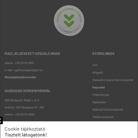
PIACI JELZÉSEKET VIZSGÁLÓ IRODA
GYORSLINKEK
telefon: +36 (1) 472-8851
GVH
e-mail: ugyfelszolgalat@gvh.hu
Árfigyelő
Minőségbiztosítási kérdőív
Visszaélés-bejelentési rendszerek
Kapcsolat
GAZDASÁGI VERSENYHIVATAL
Hirdetmények
1026 Budapest, Riadó u. 5-11.
Sajtószoba
levélcím: 1534 Budapest Pf.: 958
Szakmai felhasználóknak
telefon: +36 (1) 472-8900
Vállalkozásoknak
Fogyasztóknak
Cookie tájékoztató
Podcast
Tisztelt látogatónk!