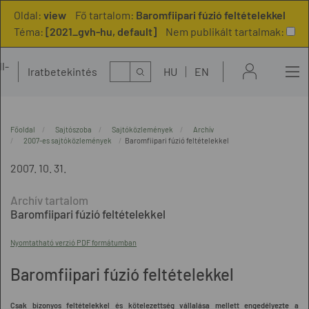
Oldal:
view
Fő tartalom:
Baromfiipari fúzió feltételekkel
Téma:
[2021_gvh-hu, default]
Nem publikált tartalmak:
l-
Kereső
Iratbetekintés
HU
EN
t
Főoldal
Sajtószoba
Sajtóközlemények
Archív
2007-es sajtóközlemények
Baromfiipari fúzió feltételekkel
2007. 10. 31.
Baromfiipari fúzió feltételekkel
Nyomtatható verzió PDF formátumban
Baromfiipari fúzió feltételekkel
Csak bizonyos feltételekkel és kötelezettség vállalása mellett engedélyezte a