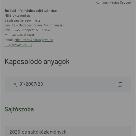
Kommunikációs Csoport
További információ a sajtó számára:
Mihálovits András
Gazdasági Versenyhivatal
cím: 1054 Budapest, V. ker. Alkotmány u.5.
levél: 1245 Budapest, 5. Pf. 1036
tel: +36-30 618-6618
email:
Mihalovits.Andras@gvh.hu
http://www.gvh.hu
Kapcsolódó anyagok
Vj-91/2007/28
Sajtószoba
2026-os sajtóközlemények