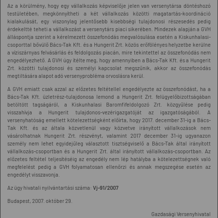
Az a körülmény, hogy egy vállalkozás képviselője jelen van versenytársa döntéshozó
testületében, megkönnyítheti a két vállalkozás közötti magatartás-koordináció
kialakulását, egy viszonylag jelentősebb kisebbségi tulajdonosi részesedés pedig
érdekeltté teheti a vállalkozást a versenytárs piaci sikerében. Mindezek alapján a GVH
álláspontja szerint a kérelmezett összefonódás megvalósulása esetén a Kiskunhalasi-
csoporttal bővülő Bács-Tak Kft. és a Hungerit Zrt. közös erőfölényes helyzetbe kerülne
a víziszárnyas felvásárlás és feldolgozás piacán, mire tekintettel az összefonódás nem
engedélyezhető. A GVH úgy ítélte meg, hogy amennyiben a Bács-Tak Kft. és a Hungerit
Zrt. közötti tulajdonosi és személyi kapcsolat megszűnik, akkor az összefonódás
megtiltására alapot adó versenyprobléma orvoslásra kerül.
A GVH emiatt csak azzal az előzetes feltétellel engedélyezte az összefonódást, ha a
Bács-Tak Kft. üzletrész-tulajdonosa lemond a Hungerit Zrt. felügyelőbizottságában
betöltött tagságáról, a Kiskunhalasi Baromfifeldolgozó Zrt. közgyűlése pedig
visszahívja a Hungerit tulajdonos-vezérigazgatóját az igazgatóságából. A
versenyhatóság emellett kötelezettségként előírta, hogy 2017. december 31-ig a Bács-
Tak Kft. és az általa közvetlenül vagy közvetve irányított vállalkozások nem
vásárolhatnak Hungerit Zrt. részvényt, valamint 2017 december 31-ig ugyanazon
személy nem lehet egyidejűleg választott tisztségviselő a Bács-Tak által irányított
vállalkozás-csoportban és a Hungerit Zrt. által irányított vállalkozás-csoportban. Az
előzetes feltétel teljesítéséig az engedély nem lép hatályba a kötelezettségnek való
megfelelést pedig a GVH folyamatosan ellenőrzi és annak megszegése esetén az
engedélyt visszavonja.
Az ügy hivatali nyilvántartási száma:
Vj-91/2007
Budapest, 2007. október 29.
Gazdasági Versenyhivatal