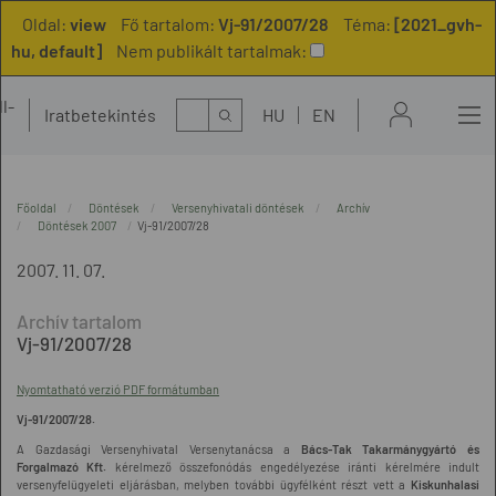
Oldal:
view
Fő tartalom:
Vj-91/2007/28
Téma:
[2021_gvh-
hu, default]
Nem publikált tartalmak:
l-
Kereső
Iratbetekintés
HU
EN
t
Főoldal
Döntések
Versenyhivatali döntések
Archív
Döntések 2007
Vj-91/2007/28
2007. 11. 07.
Vj-91/2007/28
Nyomtatható verzió PDF formátumban
Vj-91/2007/28.
A Gazdasági Versenyhivatal Versenytanácsa a
Bács-Tak Takarmánygyártó és
Forgalmazó Kft.
kérelmező összefonódás engedélyezése iránti kérelmére indult
versenyfelügyeleti eljárásban, melyben további ügyfélként részt vett a
Kiskunhalasi