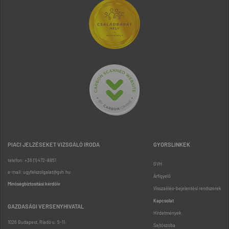
PIACI JELZÉSEKET VIZSGÁLÓ IRODA
GYORSLINKEK
telefon: +36 (1) 472-8851
GVH
e-mail: ugyfelszolgalat@gvh.hu
Árfigyelő
Minőségbiztosítási kérdőív
Visszaélés-bejelentési rendszerek
Kapcsolat
GAZDASÁGI VERSENYHIVATAL
Hirdetmények
1026 Budapest, Riadó u. 5-11.
Sajtószoba