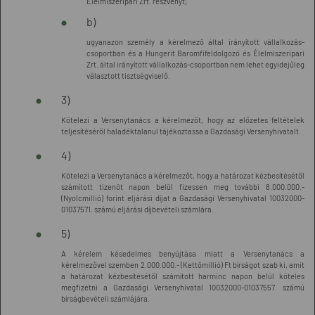
Élelmiszeripari Zrt. részvényt;
b)
ugyanazon személy a kérelmező által irányított vállalkozás-
csoportban és a Hungerit Baromfifeldolgozó és Élelmiszeripari
Zrt. által irányított vállalkozás-csoportban nem lehet egyidejűleg
választott tisztségviselő.
3)
Kötelezi a Versenytanács a kérelmezőt, hogy az előzetes feltételek
teljesítéséről haladéktalanul tájékoztassa a Gazdasági Versenyhivatalt.
4)
Kötelezi a Versenytanács a kérelmezőt, hogy a határozat kézbesítésétől
számított tizenöt napon belül fizessen meg további 8.000.000.-
(Nyolcmillió) forint eljárási díjat a Gazdasági Versenyhivatal 10032000-
01037571. számú eljárási díjbevételi számlára.
5)
A kérelem késedelmes benyújtása miatt a Versenytanács a
kérelmezővel szemben 2.000.000.- (Kettőmillió) Ft bírságot szab ki, amit
a határozat kézbesítésétől számított harminc napon belül köteles
megfizetni a Gazdasági Versenyhivatal 10032000-01037557. számú
bírságbevételi számlájára.