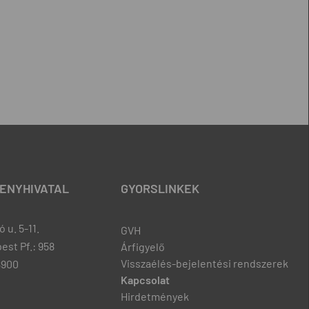
ENYHIVATAL
GYORSLINKEK
 u. 5-11.
GVH
est Pf.: 958
Árfigyelő
Visszaélés-bejelentési rendszerek
8900
Kapcsolat
Hirdetmények