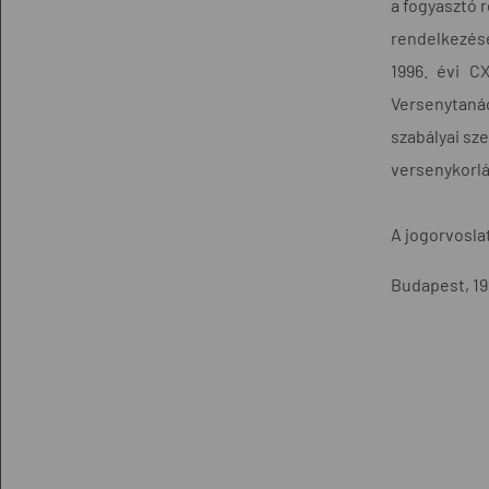
a fogyasztó 
rendelkezése
1996. évi C
Versenytanác
szabályai sze
versenykorlát
A jogorvosla
Budapest, 199