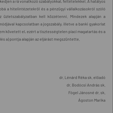
edjen a rá vonatkozó szabályokkal, feltételekkel. A hatályos
bbá a hitelintézetekről és a pénzügyi vállalkozásokról szóló
z üzletszabályzatban kell közzétenni. Mindezek alapján a
ódjával kapcsolatban a jogszabály, illetve a banki gyakorlat
nem követett el, ezért a tisztességtelen piaci magatartás és a
zdés a) pontja alapján az eljárást megszüntette.
dr. Lénárd Réka sk. előadó
dr. Bodócsi András sk.
Fógel Jánosné dr. sk.
Ágoston Marika