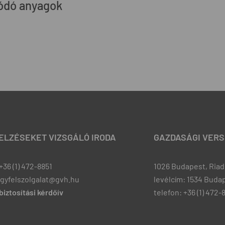
ódó anyagok
JELZÉSEKET VIZSGÁLÓ IRODA
GAZDASÁGI VERS
+36 (1) 472-8851
1026 Budapest, Riadó
ugyfelszolgalat@gvh.hu
levélcím: 1534 Budap
iztosítási kérdőív
telefon: +36 (1) 472-