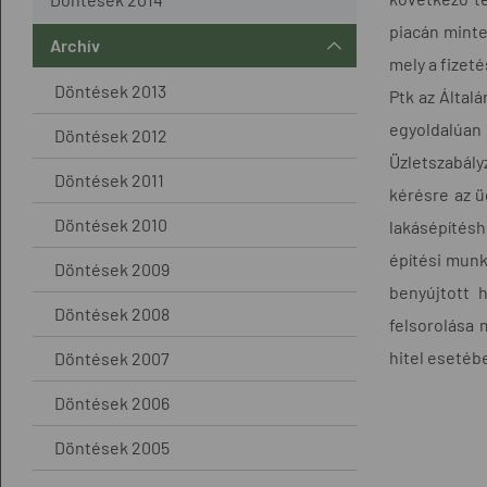
piacán minte
Archív
mely a fizet
Döntések 2013
Ptk az Általá
egyoldalúan
Döntések 2012
Üzletszabályz
Döntések 2011
kérésre az ü
Döntések 2010
lakásépítés
építési munk
Döntések 2009
benyújtott h
Döntések 2008
felsorolása 
hitel esetéb
Döntések 2007
Döntések 2006
Döntések 2005