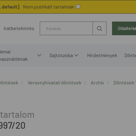
 default]
Nem publikált tartalmak:
Kereső
Iratbetekintés
Oldaltérk
akmai
Sajtószoba
Hirdetmények
Dönt
lhasználóknak
Döntések
Versenyhivatali döntések
Archív
Döntések 
1997/20