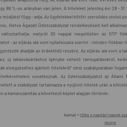
gy 89 %-os arányban van jelen. A hiteleket jelenleg évi 28 - 31 
és módjától függ - adja. Az ügyfelekkel kötött szerződés utolsó 
nos, illetve Ágazati Üzletszabályzat rendelkezéseit kell alkalmaz
 változtathatja, melyről 30 nappal megelőzően az OTP fiók
atot - az eljárás alá vont nyilatkozata szerint - minden fiókban 
gyintézők átadják az érdeklődő részére. Az eljárás alá vont a l
hez, új lakásvásárláshoz igénybe vehető támogatásokról, ked
ák elvégzéséhez ajánlott hitelekről" című szabályzatában fogalm
itelkérelmekre vonatkoznak. Az üzletszabályzatot az Állami B
mellett a szabályzat tartalmazza a nyújtott hitelek után a kölc
en a kamatszámítás a következő képlet alapján történik:
kamat =
tőke x naptári napok s
36000