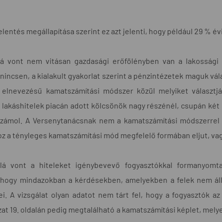
jelentés megállapítása szerint ez azt jelenti, hogy például 29 % 
alá vont nem vitásan gazdasági erőfölényben van a lakossági 
nincsen, a kialakult gyakorlat szerint a pénzintézetek maguk vála
z elnevezésű kamatszámítási módszer közül melyiket választjá
a lakáshitelek piacán adott kölcsönök nagy részénél, csupán ké
zámol. A Versenytanácsnak nem a kamatszámítási módszerrel ka
z a tényleges kamatszámítási mód megfelelő formában eljut, va
alá vont a hiteleket igénybevevő fogyasztókkal formanyomt
 hogy mindazokban a kérdésekben, amelyekben a felek nem álla
i. A vizsgálat olyan adatot nem tárt fel, hogy a fogyasztók a
at 19. oldalán pedig megtalálható a kamatszámítási képlet, melyet