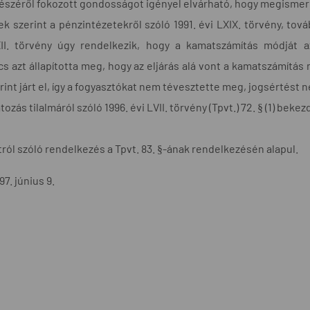
részéről fokozott gondosságot igényel elvárható, hogy megismerk
k szerint a pénzintézetekről szóló 1991. évi LXIX. törvény, tová
XII. törvény úgy rendelkezik, hogy a kamatszámítás módját a
s azt állapította meg, hogy az eljárás alá vont a kamatszámítás m
rint járt el, így a fogyasztókat nem tévesztette meg, jogsértést 
ozás tilalmáról szóló 1996. évi LVII. törvény (Tpvt.) 72. § (1) beke
tról szóló rendelkezés a Tpvt. 83. §-ának rendelkezésén alapul.
7. június 9.