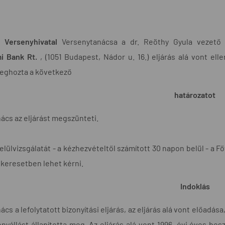
0
 Versenyhivatal
Versenytanácsa a dr. Reöthy Gyula vezető 
i Bank Rt.
, (1051 Budapest, Nádor u. 16.) eljárás alá vont el
meghozta a következő
határozatot
ács az eljárást megszünteti.
felülvizsgálatát - a kézhezvételtől számított 30 napon belül - a 
keresetben lehet kérni.
Indoklás
cs a lefolytatott bizonyítási eljárás, az eljárás alá vont előadása,
nyállást állapította meg. Az eljárás alá vont 1996. évi éves besz