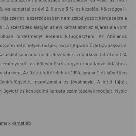
%-os kamattal és évi 2, illetve 3 %-os kezelési költséggel -
pontja szerint, a szerződésben nem szabályozott kérdésekre a
ni. A szerződés alapján az évi kamatlábat az eljárás alá vont
okban hirdetményt köteles kifüggeszteni. Az Általános
hozzáférhető helyen tartják, míg az Ágazati Üzletszabályzatot
akásokkal kapcsolatos hitelezésekre vonatkozó feltételeit "A
vezményekről és kölcsönökről, egyéb ingatlanvásárláshoz,
azta meg. Az üzleti feltételek az 1994. január 1-ét követően
ankfelügyelet megvizsgálja és jóváhagyja. A hitel fajták
sön ügyleti és késedelmi kamata számításának módjait. Nyolc
záma x kamatláb