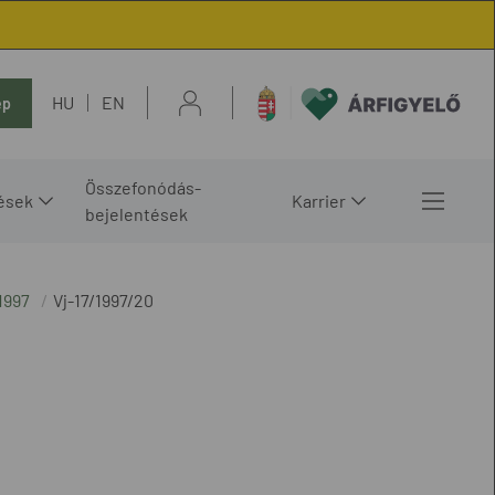
HU
EN
ép
Összefonódás-
ések
Karrier
bejelentések
1997
Vj-17/1997/20