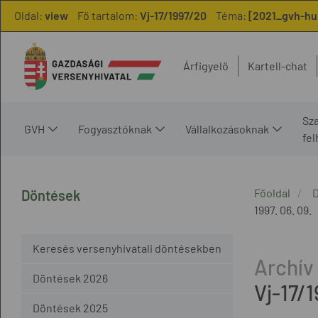
Oldal:
view
Fő tartalom:
Vj-17/1997/20
Téma:
[2021_gvh-hu,
Árfigyelő
Kartell-chat
Sz
GVH
Fogyasztóknak
Vállalkozásoknak
fe
Főoldal
Döntések
1997. 06. 09.
Keresés versenyhivatali döntésekben
Döntések 2026
Vj-17/
Döntések 2025