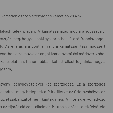
évi kamatláb esetén a tényleges kamatláb 29,4 %.
lakáshitelek piacán. A kamatszámítás módjára jogszabályi
sztják meg, hogy a banki gyakorlatban létező francia, angol,
k. Az eljárás alá vont a francia kamatszámítási módszert
t esetben alkalmazza az angol kamatszámítási módszert, ahol
pcsolatban, hanem abban kellett állást foglalnia, hogy a
gy sem.
atvány igénybevételével köt szerződést. Ez a szerződés
podtak meg, belépnek a Ptk., illetve az üzletszabályzatok
z üzletszabályzatot nem kapták meg. A hitelekre vonatkozó
 az eljárás alá vont alkalmaz. Miután a lakáshitelek felvétele