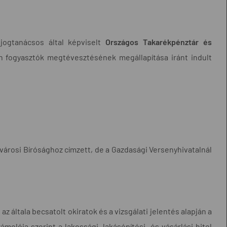
jogtanácsos által képviselt
Országos Takarékpénztár és
len fogyasztók megtévesztésének megállapítása iránt indult
Fővárosi Bírósághoz címzett, de a Gazdasági Versenyhivatalnál
 az általa becsatolt okiratok és a vizsgálati jelentés alapján a
ámolója szerint a lakossági, lakásépítési- és vásárlási hitel