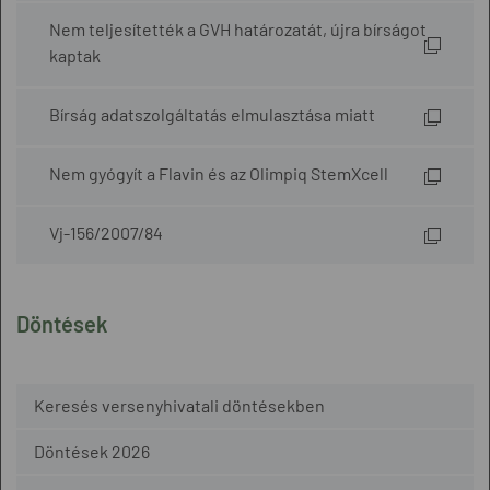
Nem teljesítették a GVH határozatát, újra bírságot
kaptak
Bírság adatszolgáltatás elmulasztása miatt
Nem gyógyít a Flavin és az Olimpiq StemXcell
Vj-156/2007/84
Döntések
Keresés versenyhivatali döntésekben
Döntések 2026