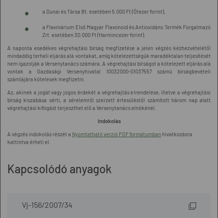
a Dunai és Társa Bt. esetében 5.000 Ft (Ötezer forint),
a Flavinárium Első Magyar Flavonoid és Antioxidáns Termék Forgalmazó
Zrt. esetében 30.000 Ft (Harmincezer forint).
A naponta esedékes végrehajtási bírság megfizetése a jelen végzés kézhezvételétől
mindaddig terheli eljárás alá vontakat, amíg kötelezettségük maradéktalan teljesítését
nem igazolják a Versenytanács számára. A végrehajtási bírságot a kötelezett eljárás alá
vontak a Gazdasági Versenyhivatal 10032000-01037557 számú bírságbevételi
számlájára kötelesek megfizetni.
Az, akinek a jogát vagy jogos érdekét a végrehajtás elrendelése, illetve a végrehajtási
bírság kiszabása sérti, a sérelemről szerzett értesüléstől számított három nap alatt
végrehajtási kifogást terjeszthet elő a Versenytanács elnökénél.
Indokolás
A végzés indokolás részét a
Nyomtatható verzió PDF formátumban
hivatkozásra
kattintva érheti el.
Kapcsolódó anyagok
Vj-156/2007/34