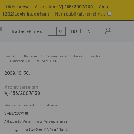
Oldal:
view
Fő tartalom:
Vj-156/2007/139
Téma:
[2021_gvh-hu, default]
Nem publikált tartalmak:
l-
Kereső
Iratbetekintés
HU
EN
t
Főoldal
Döntések
Versenyhivatali döntések
Archív
Döntések 2007
Vj-156/2007/139
2009. 10. 30.
Vj-156/2007/139
Nyomtatható verzió PDF formátumban
Vj-156/2007/139.
A Gazdasági Versenyhivatal Versenytanácsa
a
StemXcell Kft. "v.a."
Maklár,