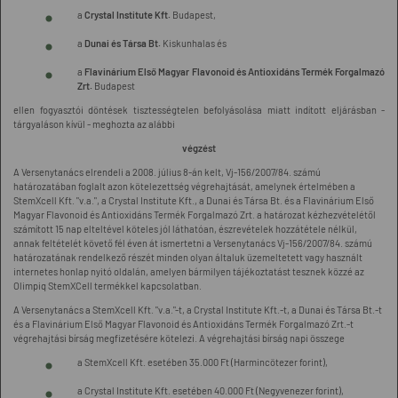
a
Crystal Institute Kft.
Budapest,
a
Dunai és Társa Bt.
Kiskunhalas és
a
Flavinárium Első Magyar Flavonoid és Antioxidáns Termék Forgalmazó
Zrt.
Budapest
ellen fogyasztói döntések tisztességtelen befolyásolása miatt indított eljárásban -
tárgyaláson kívül - meghozta az alábbi
végzést
A Versenytanács elrendeli a 2008. július 8-án kelt, Vj-156/2007/84. számú
határozatában foglalt azon kötelezettség végrehajtását, amelynek értelmében a
StemXcell Kft. "v.a.", a Crystal Institute Kft., a Dunai és Társa Bt. és a Flavinárium Első
Magyar Flavonoid és Antioxidáns Termék Forgalmazó Zrt. a határozat kézhezvételétől
számított 15 nap elteltével köteles jól láthatóan, észrevételek hozzátétele nélkül,
annak feltételét követő fél éven át ismertetni a Versenytanács Vj-156/2007/84. számú
határozatának rendelkező részét minden olyan általuk üzemeltetett vagy használt
internetes honlap nyitó oldalán, amelyen bármilyen tájékoztatást tesznek közzé az
Olimpiq StemXCell termékkel kapcsolatban.
A Versenytanács a StemXcell Kft. "v.a."-t, a Crystal Institute Kft.-t, a Dunai és Társa Bt.-t
és a Flavinárium Első Magyar Flavonoid és Antioxidáns Termék Forgalmazó Zrt.-t
végrehajtási bírság megfizetésére kötelezi. A végrehajtási bírság napi összege
a StemXcell Kft. esetében 35.000 Ft (Harmincötezer forint),
a Crystal Institute Kft. esetében 40.000 Ft (Negyvenezer forint),