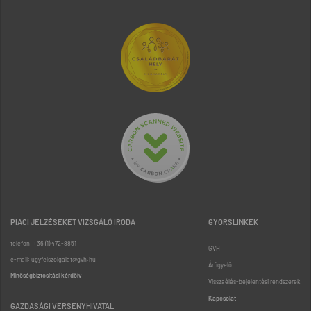
PIACI JELZÉSEKET VIZSGÁLÓ IRODA
GYORSLINKEK
telefon: +36 (1) 472-8851
GVH
e-mail: ugyfelszolgalat@gvh.hu
Árfigyelő
Minőségbiztosítási kérdőív
Visszaélés-bejelentési rendszerek
Kapcsolat
GAZDASÁGI VERSENYHIVATAL