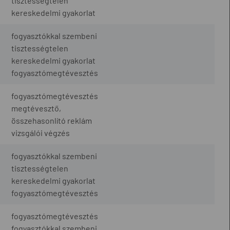
tisztességtelen
kereskedelmi gyakorlat
fogyasztókkal szembeni
tisztességtelen
kereskedelmi gyakorlat
fogyasztómegtévesztés
fogyasztómegtévesztés
megtévesztő,
összehasonlító reklám
vizsgálói végzés
fogyasztókkal szembeni
tisztességtelen
kereskedelmi gyakorlat
fogyasztómegtévesztés
fogyasztómegtévesztés
fogyasztókkal szembeni