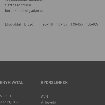
tisztességtelen
kereskedelmi gyakorlat
Első oldal
Előző
...
95–116
117–137
139–155
156–165
ENYHIVATAL
GYORSLINKEK
 u. 5-11.
GVH
est Pf.: 958
Árfigyelő