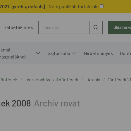
2021_gvh-hu, default]
Nem publikált tartalmak:
Kereső
Iratbetekintés
Oldaltérk
akmai
Sajtószoba
Hirdetmények
Dönt
lhasználóknak
Döntések
Versenyhivatali döntések
Archív
Döntések 2
sek 2008