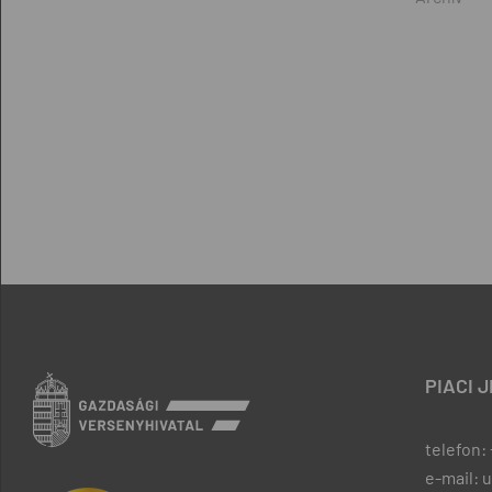
PIACI 
telefon: 
e-mail: 