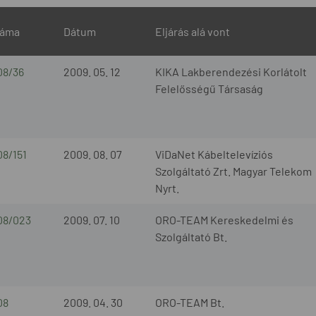
záma
Dátum
Eljárás alá vont
08/36
2009. 05. 12
KIKA Lakberendezési Korlátolt
Felelősségű Társaság
08/151
2009. 08. 07
ViDaNet Kábeltelevíziós
Szolgáltató Zrt. Magyar Telekom
Nyrt.
08/023
2009. 07. 10
ORO-TEAM Kereskedelmi és
Szolgáltató Bt.
08
2009. 04. 30
ORO-TEAM Bt.