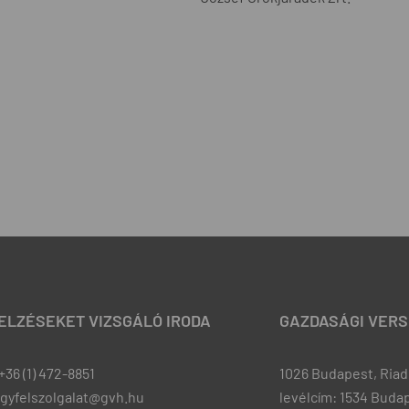
JELZÉSEKET VIZSGÁLÓ IRODA
GAZDASÁGI VERS
+36 (1) 472-8851
1026 Budapest, Riadó
ugyfelszolgalat@gvh.hu
levélcím: 1534 Budap