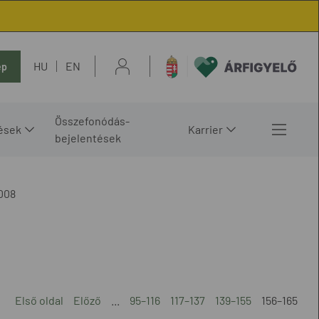
HU
EN
ép
Összefonódás-
ések
Karrier
bejelentések
008
Első oldal
Előző
...
95–116
117–137
139–155
156–165