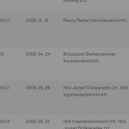
Holding A/S
08/47
2009. 12. 15
Penny Market Kereskedelmi Kft.
08
2009. 04. 24
Bricostore Barkácsáruház
Kereskedelmi Kft.
08/27
2009. 05. 26
Hild József Örökjáradék Zrt. Hild
Ingatlanbefektető Kft.
08/26
2009. 05. 25
Hild Ingatlanbefektető Kft. Hild
József Örökjáradék Zrt.