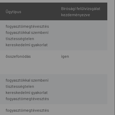
Bírósági felülvizsgálat
Ügytípus
kezdeményezve
fogyasztómegtévesztés
fogyasztókkal szembeni
tisztességtelen
kereskedelmi gyakorlat
összefonódás
igen
fogyasztókkal szembeni
tisztességtelen
kereskedelmi gyakorlat
fogyasztómegtévesztés
fogyasztómegtévesztés