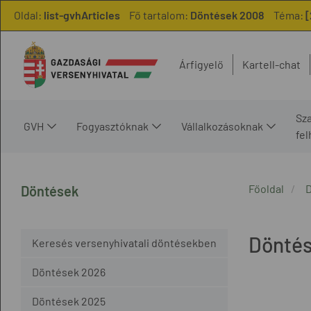
Oldal:
list-gvhArticles
Fő tartalom:
Döntések 2008
Téma:
[
Árfigyelő
Kartell-chat
Sz
GVH
Fogyasztóknak
Vállalkozásoknak
fe
Főoldal
Döntések
Dönté
Keresés versenyhivatali döntésekben
Döntések 2026
Döntések 2025