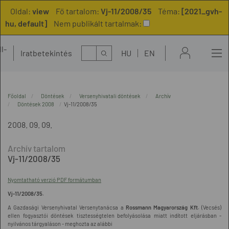
Oldal:
view
Fő tartalom:
Vj-11/2008/35
Téma:
[2021_gvh-
hu, default]
Nem publikált tartalmak:
l-
Kereső
Iratbetekintés
HU
EN
t
Főoldal
Döntések
Versenyhivatali döntések
Archív
Döntések 2008
Vj-11/2008/35
2008. 09. 09.
Vj-11/2008/35
Nyomtatható verzió PDF formátumban
Vj-11/2008/35.
A Gazdasági Versenyhivatal Versenytanácsa a
Rossmann Magyarország Kft.
(Vecsés)
ellen fogyasztói döntések tisztességtelen befolyásolása miatt indított eljárásban -
nyilvános tárgyaláson - meghozta az alábbi