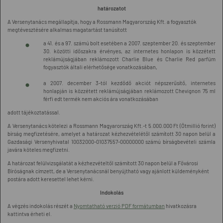
határozatot
A Versenytanács megállapítja, hogy a Rossmann Magyarország Kft. a fogyasztók
megtévesztésére alkalmas magatartást tanúsított
a 41. és a 97. számú bolt esetében a 2007. szeptember 20. és szeptember
30. közötti időszakra érvényes, az internetes honlapon is közzétett
reklámújságjában reklámozott Charlie Blue és Charlie Red parfüm
fogyasztók általi elérhetősége vonatkozásában,
a 2007. december 3-tól kezdődő akciót népszerűsítő, internetes
honlapján is közzétett reklámújságjában reklámozott Chevignon 75 ml
férfi edt termék nem akciós ára vonatkozásában
adott tájékoztatással.
A Versenytanács kötelezi a Rossmann Magyarország Kft.-t 5.000.000 Ft (Ötmillió forint)
bírság megfizetésére, amelyet a határozat kézhezvételétől számított 30 napon belül a
Gazdasági Versenyhivatal 10032000-01037557-00000000 számú bírságbevételi számla
javára köteles megfizetni.
A határozat felülvizsgálatát a kézhezvételtől számított 30 napon belül a Fővárosi
Bíróságnak címzett, de a Versenytanácsnál benyújtható vagy ajánlott küldeményként
postára adott keresettel lehet kérni.
Indokolás
A végzés indokolás részét a
Nyomtatható verzió PDF formátumban
hivatkozásra
kattintva érheti el.