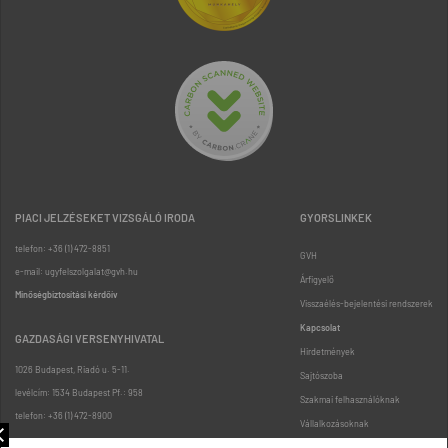
PIACI JELZÉSEKET VIZSGÁLÓ IRODA
GYORSLINKEK
telefon: +36 (1) 472-8851
GVH
e-mail: ugyfelszolgalat@gvh.hu
Árfigyelő
Minőségbiztosítási kérdőív
Visszaélés-bejelentési rendszerek
Kapcsolat
GAZDASÁGI VERSENYHIVATAL
Hirdetmények
1026 Budapest, Riadó u. 5-11.
Sajtószoba
levélcím: 1534 Budapest Pf.: 958
Szakmai felhasználóknak
telefon: +36 (1) 472-8900
Vállalkozásoknak
Fogyasztóknak