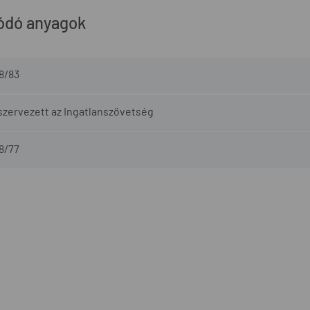
ódó anyagok
8/83
 szervezett az Ingatlanszövetség
8/77