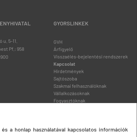
ENYHIVATAL
GYORSLINKEK
 u. 5-11.
GVH
est Pf.: 958
Árfigyelő
Visszaélés-bejelentési rendszerek
8900
Kapcsolat
Hirdetmények
Sajtószoba
Szakmai felhasználóknak
Vállalkozásoknak
Fogyasztóknak
Podcast
 és a honlap használatával kapcsolatos információk