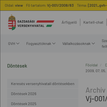
Oldal:
view
Fő tartalom:
Vj-001/2008/83
Téma:
[2021_gvh-
Árfigyelő
Kartell-chat
Sz
GVH
Fogyasztóknak
Vállalkozásoknak
fe
Főoldal
Döntések
2009. 07. 05.
Keresés versenyhivatali döntésekben
Döntések 2026
Vj-001
Döntések 2025