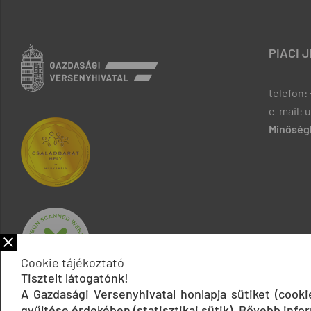
PIACI 
telefon: 
e-mail: 
Minőségb
Cookie tájékoztató
Tisztelt látogatónk!
A Gazdasági Versenyhivatal honlapja sütiket (cook
gyűjtése érdekében (statisztikai sütik). Bővebb infor