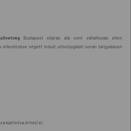
szövetség
Budapest eljárás alá vont vállalkozás ellen
ellenőrzése végett indult utóvizsgálati során tárgyaláson
a kattintva érheti el.