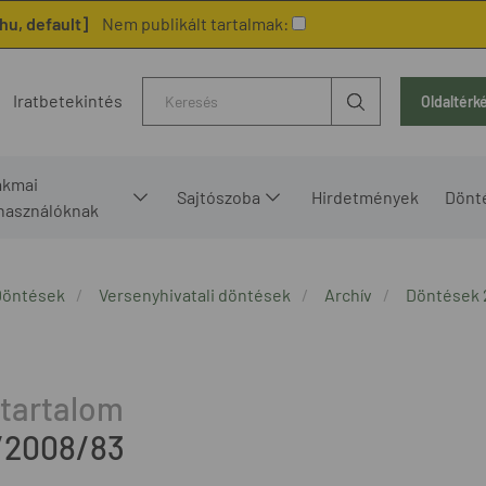
hu, default]
Nem publikált tartalmak:
Kereső
Iratbetekintés
Oldaltérk
akmai
Sajtószoba
Hirdetmények
Dönt
lhasználóknak
Döntések
Versenyhivatali döntések
Archív
Döntések 
/2008/83