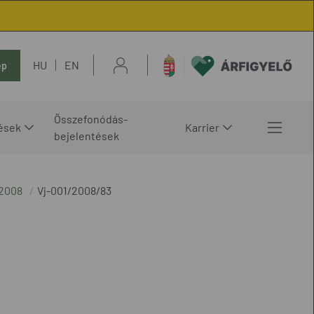
HU
EN
ép
Összefonódás-
ések
Karrier
bejelentések
2008
Vj-001/2008/83