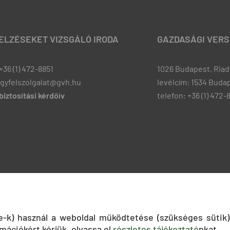
JELZÉSEKET VIZSGÁLÓ IRODA
GAZDASÁGI VERS
+36 (1) 472-8851
1026 Budapest, Riadó
ugyfelszolgalat@gvh.hu
levélcím: 1534 Budap
iztosítási kérdőív
telefon: +36 (1) 472-
ie-k) használ a weboldal működtetése (szükséges sütik)
mációkért kérjük, olvassa el
részletes tájékoztató
nkat.