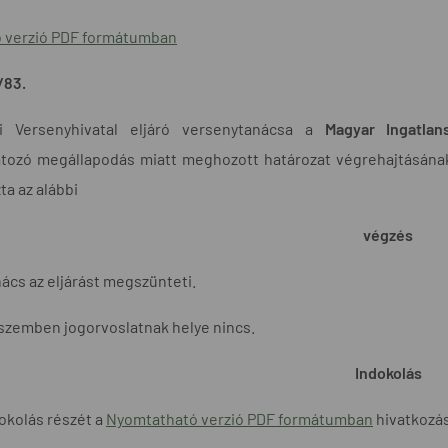
 verzió PDF formátumban
/83.
i Versenyhivatal eljáró versenytanácsa a
Magyar Ingatlan
tozó megállapodás miatt meghozott határozat végrehajtásának 
ta az alábbi
végzés
ács az eljárást megszünteti.
szemben jogorvoslatnak helye nincs.
Indokolás
okolás részét a
Nyomtatható verzió PDF formátumban
hivatkozásr