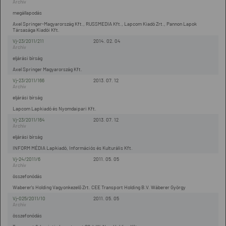
megállapodás
Axel Springer-Magyarország Kft., RUSSMEDIA Kft., Lapcom Kiadó Zrt., Pannon Lapok
Társasága Kiadói Kft.
Vj-23/2011/211
2014. 02. 04
eljárási bírság
Axel Springer Magyarország Kft.
Vj-23/2011/166
2013. 07. 12
eljárási bírság
Lapcom Lapkiadó és Nyomdaipari Kft.
Vj-23/2011/164
2013. 07. 12
eljárási bírság
INFORM MÉDIA Lapkiadó, Információs és Kulturális Kft.
Vj-24/2011/6
2011. 05. 05
összefonódás
Waberer's Holding Vagyonkezelő Zrt. CEE Transport Holding B.V. Wáberer György
Vj-025/2011/10
2011. 05. 05
összefonódás