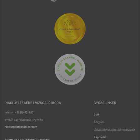
PIACI JELZÉSEKET VIZSGÁLÓ IRODA
GYORSLINKEK
telefon: +36 (1) 472-8851
GVH
e-mail: ugyfelszolgalat@gvh.hu
Árfigyelő
Minőségbiztosítási kérdőív
Visszaélés-bejelentési rendszerek
Kapcsolat