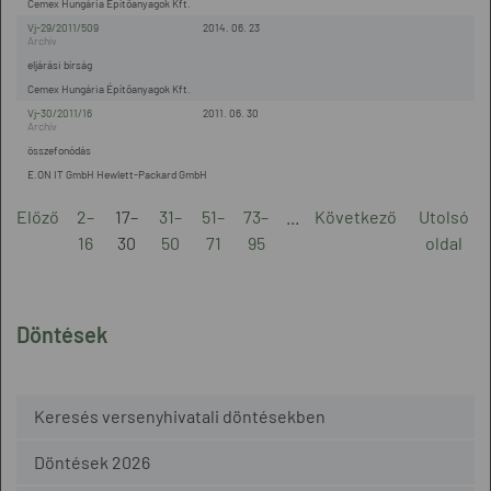
Cemex Hungária Építőanyagok Kft.
Vj-29/2011/509
2014. 06. 23
eljárási bírság
Cemex Hungária Építőanyagok Kft.
Vj-30/2011/16
2011. 06. 30
összefonódás
E.ON IT GmbH Hewlett-Packard GmbH
Előző
2–
17–
31–
51–
73–
...
Következő
Utolsó
16
30
50
71
95
oldal
Döntések
Keresés versenyhivatali döntésekben
Döntések 2026