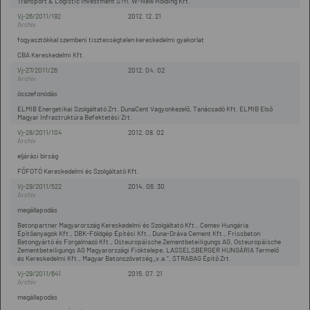
Transport & Logistic Investment S?rl. W-New Holding Kft.
Vj-26/2011/192
2012. 12. 21
fogyasztókkal szembeni tisztességtelen kereskedelmi gyakorlat
CBA Kereskedelmi Kft.
Vj-27/2011/26
2012. 04. 02
összefonódás
ELMIB Energetikai Szolgáltató Zrt. DunaCent Vagyonkezelő, Tanácsadó Kft. ELMIB Első
Magyar Infrastruktúra Befektetési Zrt.
Vj-28/2011/104
2012. 08. 02
eljárási bírság
FŐFOTÓ Kereskedelmi és Szolgáltató Kft.
Vj-29/2011/522
2014. 06. 30
megállapodás
Betonpartner Magyarország Kereskedelmi és Szolgáltató Kft., Cemex Hungária
Építőanyagok Kft., DBK-Földgép Építési Kft., Duna-Dráva Cement Kft., Frissbeton
Betongyártó és Forgalmazó Kft., Osteuropäische Zementbeteiligungs AG, Osteuropäische
Zementbeteiligungs AG Magyarországi Fióktelepe, LASSELSBERGER HUNGÁRIA Termelő
és Kereskedelmi Kft., Magyar Betonszövetség „v.a.”, STRABAG Építő Zrt.
Vj-29/2011/641
2015. 07. 21
megállapodás