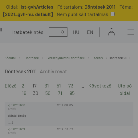
Oldal:
list-gvhArticles
Fő tartalom:
Döntések 2011
Téma:
[2021_gvh-hu, default]
Nem publikált tartalmak:
l-
Kereső
Iratbetekintés
HU
EN
t
Főoldal
Döntések
Versenyhivatali döntések
Archív
Döntések 2011
Döntések 2011
Előző
2–
17–
31–
51–
73–
...
Következő
Utolsó
16
30
50
71
95
oldal
Vj-17/2011/16
2011. 08. 05
eljárási bírság
[...]
Vj-17/2011/71
2012. 08. 02