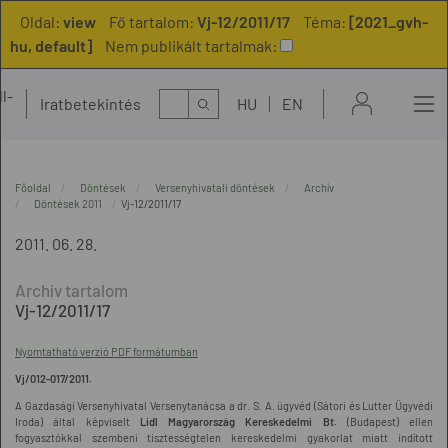
Oldal:
view
Fő tartalom:
Vj-12/2011/17
Téma:
[2021_gvh-
hu, default]
Nem publikált tartalmak:
l-
Kereső
Iratbetekintés
HU
EN
t
Főoldal
Döntések
Versenyhivatali döntések
Archív
Döntések 2011
Vj-12/2011/17
2011. 06. 28.
Vj-12/2011/17
Nyomtatható verzió PDF formátumban
Vj/012-017/2011.
A Gazdasági Versenyhivatal Versenytanácsa a dr. S. A. ügyvéd (Sátori és Lutter Ügyvédi
Iroda) által képviselt
Lidl Magyarország Kereskedelmi Bt.
(Budapest) ellen
fogyasztókkal szembeni tisztességtelen kereskedelmi gyakorlat miatt indított