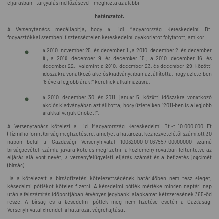
eljárásban - tárgyalás mellőzésével - meghozta az alábbi
határozatot.
A Versenytanács megállapítja, hogy a Lidl Magyarország Kereskedelmi Bt.
fogyasztókkal szembeni tisztességtelen kereskedelmi gyakorlatot folytatott, amikor
a 2010. november 25. és december 1., a 2010. december 2. és december
8., a 2010. december 9. és december 15., a 2010. december 16. és
december 22., valamint a 2010. december 23. és december 29. közötti
időszakra vonatkozó akciós kiadványaiban azt állította, hogy üzleteiben
"6 éve a legjobb árak!" kerülnek alkalmazásra,
a 2010. december 30. és 2011. január 5. közötti időszakra vonatkozó
akciós kiadványában azt állította, hogy üzleteiben "2011-ben is a legjobb
árakkal várjuk Önöket!".
A Versenytanács kötelezi a Lidl Magyarország Kereskedelmi Bt.-t 10.000.000 Ft
(Tízmillió forint) bírság megfizetésére, amelyet a határozat kézhezvételétől számított 30
napon belül a Gazdasági Versenyhivatal 10032000-01037557-00000000 számú
bírságbevételi számla javára köteles megfizetni, a közlemény rovatban feltüntetve az
eljárás alá vont nevét, a versenyfelügyeleti eljárás számát és a befizetés jogcímét
(bírság).
Ha a kötelezett a bírságfizetési kötelezettségének határidőben nem tesz eleget,
késedelmi pótlékot köteles fizetni. A késedelmi pótlék mértéke minden naptári nap
után a felszámítás időpontjában érvényes jegybanki alapkamat kétszeresének 365-öd
része. A bírság és a késedelmi pótlék meg nem fizetése esetén a Gazdasági
Versenyhivatal elrendeli a határozat végrehajtását.