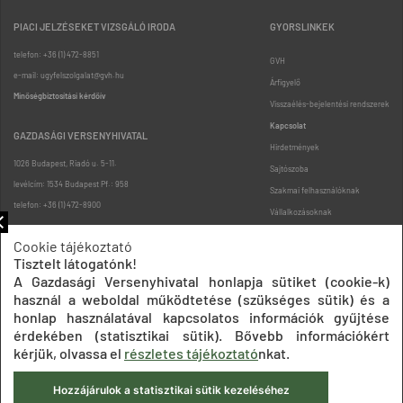
PIACI JELZÉSEKET VIZSGÁLÓ IRODA
GYORSLINKEK
telefon: +36 (1) 472-8851
GVH
e-mail: ugyfelszolgalat@gvh.hu
Árfigyelő
Minőségbiztosítási kérdőív
Visszaélés-bejelentési rendszerek
Kapcsolat
GAZDASÁGI VERSENYHIVATAL
Hirdetmények
1026 Budapest, Riadó u. 5-11.
Sajtószoba
levélcím: 1534 Budapest Pf.: 958
Szakmai felhasználóknak
telefon: +36 (1) 472-8900
Vállalkozásoknak
Fogyasztóknak
Cookie tájékoztató
Podcast
Tisztelt látogatónk!
Oldaltérkép
A Gazdasági Versenyhivatal honlapja sütiket (cookie-k)
használ a weboldal működtetése (szükséges sütik) és a
honlap használatával kapcsolatos információk gyűjtése
érdekében (statisztikai sütik). Bővebb információkért
kérjük, olvassa el
részletes tájékoztató
nkat.
Hozzájárulok a statisztikai sütik kezeléséhez
Impresszum
Adatkezelési tájékoztatók
Akadálymentesítési nyilatkozat