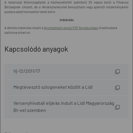
A határozat felülvizsgálatát a kézhezvételtől számított 30 napon belül a Fővárosi
Bíróságnak címzett, de a Versenytanácsnál benyújtható vagy ajánlott küldeményként
postára adott keresettel lehet kérni.
Indokolás
A döntés indokolás részét a
Nyomtatható verzió PDF formátumban
hivatkozásra
kattintva érheti el.
Kapcsolódó anyagok
Vj-12/2011/17
Megtévesztő szlogeneket közölt a Lidl
Versenyhivatali eljárás indult a Lidl Magyarország
Bt-vel szemben