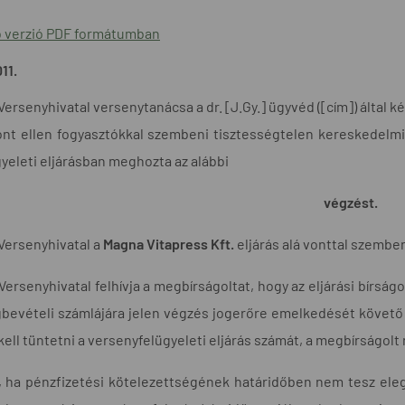
 verzió PDF formátumban
11.
ersenyhivatal versenytanácsa a dr. [J.Gy.] ügyvéd ([cím]) által k
vont ellen fogyasztókkal szembeni tisztességtelen kereskedelmi
yeleti eljárásban meghozta az alábbi
végzést.
Versenyhivatal a
Magna Vitapress
Kft.
eljárás alá vonttal szemben 
Versenyhivatal felhívja a megbírságoltat, hogy az eljárási bír
bevételi számlájára jelen végzés jogerőre emelkedését követő 
kell tüntetni a versenyfelügyeleti eljárás számát, a megbírságolt n
, ha pénzfizetési kötelezettségének határidőben nem tesz eleg