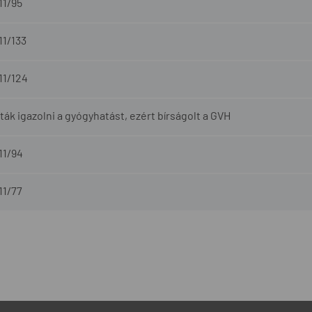
11/95
11/133
11/124
ák igazolni a gyógyhatást, ezért bírságolt a GVH
11/94
11/77