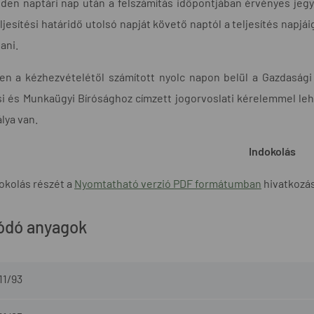
den naptári nap után a felszámítás időpontjában érvényes jeg
ljesítési határidő utolsó napját követő naptól a teljesítés napjá
tani.
en a kézhezvételétől számított nyolc napon belül a Gazdasági
i és Munkaügyi Bírósághoz címzett jogorvoslati kérelemmel leh
lya van.
Indokolás
okolás részét a
Nyomtatható verzió PDF formátumban
hivatkozásr
ódó anyagok
11/93