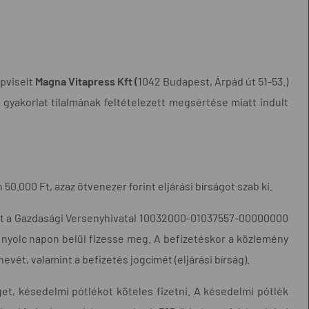
épviselt
Magna Vitapress Kft (
1042 Budapest, Árpád út 51-53.)
 gyakorlat tilalmának feltételezett megsértése miatt indult
50.000 Ft, azaz ötvenezer forint eljárási bírságot szab ki.
ságot a Gazdasági Versenyhivatal 10032000-01037557-00000000
nyolc napon belül fizesse meg. A befizetéskor a közlemény
evét, valamint a befizetés jogcímét (eljárási bírság).
et, késedelmi pótlékot köteles fizetni. A késedelmi pótlék