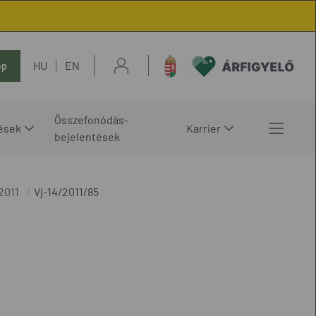
HU
EN
ép
Összefonódás-
ések
Karrier
bejelentések
2011
Vj-14/2011/85