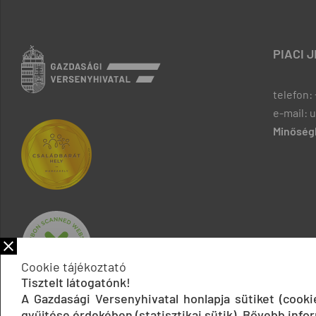
PIACI 
telefon: 
e-mail: 
Minőségb
Cookie tájékoztató
Tisztelt látogatónk!
A Gazdasági Versenyhivatal honlapja sütiket (cook
gyűjtése érdekében (statisztikai sütik). Bővebb infor