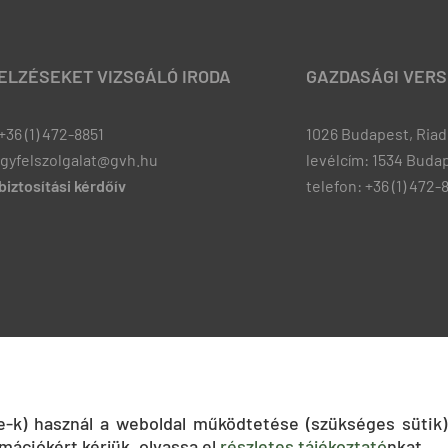
JELZÉSEKET VIZSGÁLÓ IRODA
GAZDASÁGI VERS
+36 (1) 472-8851
1026 Budapest, Riadó
ugyfelszolgalat@gvh.hu
levélcím: 1534 Budap
iztosítási kérdőív
telefon: +36 (1) 472-
ie-k) használ a weboldal működtetése (szükséges sütik)
mációkért kérjük, olvassa el
részletes tájékoztató
nkat.