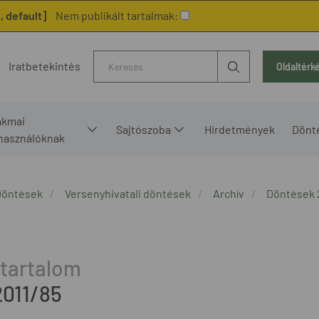
 default]
Nem publikált tartalmak:
Kereső
Iratbetekintés
Oldaltérk
akmai
Sajtószoba
Hirdetmények
Dönt
lhasználóknak
Döntések
Versenyhivatali döntések
Archív
Döntések 
2011/85