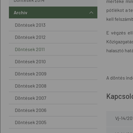
mértéke min
pótlékot a te
Archív
kell felszámí
Döntések 2013
E végzés ell
Döntések 2012
Közigazgatás
Döntések 2011
halasztó hatá
Döntések 2010
Döntések 2009
A döntés ind
Döntések 2008
Kapcsol
Döntések 2007
Döntések 2006
Vj-14/20
Döntések 2005