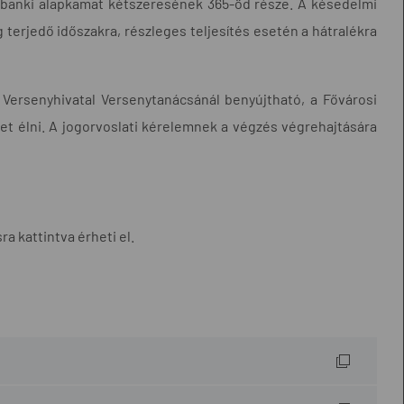
ybanki alapkamat kétszeresének 365-öd része. A késedelmi
ig terjedő időszakra, részleges teljesítés esetén a hátralékra
 Versenyhivatal Versenytanácsánál benyújtható, a Fővárosi
et élni. A jogorvoslati kérelemnek a végzés végrehajtására
a kattintva érheti el.