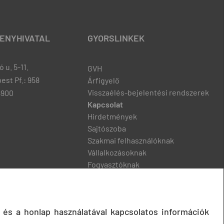
ENYHIVATAL
GYORSLINKEK
 u. 5-11.
GVH
est Pf.: 958
Árfigyelő
Visszaélés-bejelentési rendszerek
8900
Kapcsolat
Hirdetmények
Sajtószoba
Szakmai felhasználóknak
Vállalkozásoknak
Fogyasztóknak
Podcast
 és a honlap használatával kapcsolatos információk