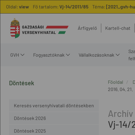
Oldal:
view
Fő tartalom:
Vj-14/2011/85
Téma:
[2021_gvh-hu,
Árfigyelő
Kartell-chat
Sz
GVH
Fogyasztóknak
Vállalkozásoknak
fe
Főoldal
Döntések
2016. 04. 21.
Keresés versenyhivatali döntésekben
Döntések 2026
Vj-14/
Döntések 2025