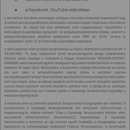
a Facebook, YouTube videókban
a Normaflore termékek alkalmazási előírásain túlmutató állításokat fogalmazott meg,
és ezáltal nem az engedélyezett alkalmazási előírások alapján mutatta be a Normaflore
termékeket. Az eljárás alá vont vállalkozás ezen magatartásával megsértette a
biztonságos és gazdaságos gyógyszer- és gyógyászatisegédeszköz-ellátás, valamint a
gyógyszerforgalmazás általános szabályairól szóló 2006. évi XCVIII. törvény (a
továbbiakban: Gyftv.) 17. § (1) bekezdés d) pontjában foglaltakat.
A fenti jogsértés miatt az eljáró versenytanács az Opella
Healthcare Commercial
Kft.-t
105.000.000,- Ft, azaz százötmillió forint versenyfelügyeleti bírság megfizetésére
kötelezi, amely összeget a kötelezett a Magyar Államkincstár 10032000-01037557-
00000000 számú versenyfelügyeleti bírságszámlája javára köteles befizetni a közléstől
számított 30 napon belül. Befizetéskor a közlemény rovatban feltüntetendő az eljárás
alá vont neve, a versenyfelügyeleti eljárás száma, a befizetés jogcíme
(versenyfelügyeleti bírság). Ha a kötelezett pénzfizetési kötelezettségének határidőben
nem tesz eleget, akkor az adózás rendjéről szóló törvény szerinti késedelmi pótlékkal
azonos módon számított mértékű késedelmi pótlékot fizet. A bírság (és az esetleges
késedelmi pótlék) meg nem fizetése esetén a Gazdasági Versenyhivatal megindítja a
határozat végrehajtását.
A határozat ellen az átvételtől számított 30 napon belül közigazgatási per indítható. A
keresetlevelet a Gazdasági Versenyhivatalnál kell benyújtani elektronikusan a
magyarorszag.hu oldalon elérhető
Űrlap a Gazdasági Versenyhivatal döntése elleni
keresetlevél beterjesztéséhez
dokumentum
[1]
használatával. A Gazdasági
Versenyhivatal a keresetet az ügy irataival együtt továbbítja a közigazgatási perre
hatáskörrel és illetékességgel rendelkező Fővárosi Törvényszéknek. A törvényszék