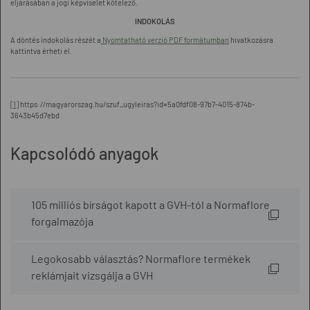
eljárásában a jogi képviselet kötelező.
INDOKOLÁS
A döntés indokolás részét a
Nyomtatható verzió PDF formátumban
hivatkozásra
kattintva érheti el.
[1]
https://magyarorszag.hu/szuf_ugyleiras?id=5a0fdf08-97b7-4015-874b-
3643b45d7ebd
Kapcsolódó anyagok
105 milliós bírságot kapott a GVH-tól a Normaflore
forgalmazója
Legokosabb választás? Normaflore termékek
reklámjait vizsgálja a GVH