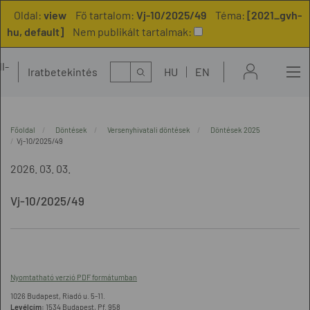
Oldal:
view
Fő tartalom:
Vj-10/2025/49
Téma:
[2021_gvh-
hu, default]
Nem publikált tartalmak:
l-
Kereső
Iratbetekintés
HU
EN
t
Főoldal
Döntések
Versenyhivatali döntések
Döntések 2025
Vj-10/2025/49
2026. 03. 03.
Vj-10/2025/49
Nyomtatható verzió PDF formátumban
1026 Budapest, Riadó u. 5-11.
Levélcím:
1534 Budapest, Pf. 958