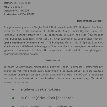
Telefon:
(06-1) 472-8900
KRID:
213396918
Ügyszám:
VJ/10/2025.
Iktatószám:
VJ/10-49/2025.
Betekinthető változat!
Az eljáró versenytanács a Siegler Bird & Bird Ügyvédi Iroda (1051 Budapest, Széchenyi
István tér 7-8., KRID azonosító: 18113901), a Dr. Arányi Dániel Ügyvédi Iroda (1051
Budapest, Széchenyi István tér 7-8., KRID azonosító: 18152834) és a Kutai Ügyvédi Iroda
(1051 Budapest, Széchenyi István tér 7-8., KRID azonosító: 19300384) által képviselt
Opella Healthcare Commercial Kft.
(1138 Budapest, Váci út 133. „E” épület, 3. emelet)
eljárás alá vont vállalkozás ellen fogyasztókkal szembeni tisztességtelen kereskedelmi
gyakorlat tilalmának feltételezett megsértése miatt indult
versenyfelügyeleti
eljárásban
meghozta
az alábbi
határozatot.
Az eljáró versenytanács megállapítja, hogy az Opella
Healthcare Commercial
Kft.
eljárás alá vont vállalkozás 2024. szeptember 1. és 2025. január 6. napja között a
Normaflore belsőleges szuszpenzió
és a
Normaflore extra 4 milliárd/5 ml belsőleges
szuszpenzió
gyógyszerek (a továbbiakban: Normaflore termékek vagy Termékek)
népszerűsítése során
a televízió reklámokban,
az Online[üzleti titok] banneren,
valamennyi online videóban, és