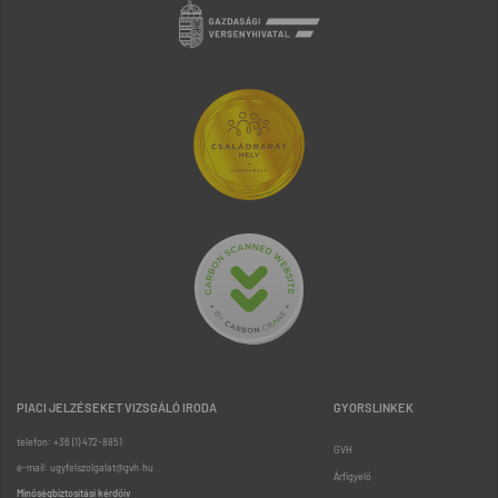
PIACI JELZÉSEKET VIZSGÁLÓ IRODA
GYORSLINKEK
telefon: +36 (1) 472-8851
GVH
e-mail: ugyfelszolgalat@gvh.hu
Árfigyelő
Minőségbiztosítási kérdőív