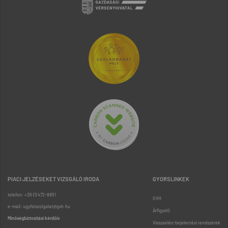
PIACI JELZÉSEKET VIZSGÁLÓ IRODA
GYORSLINKEK
telefon: +36 (1) 472-8851
GVH
e-mail: ugyfelszolgalat@gvh.hu
Árfigyelő
Minőségbiztosítási kérdőív
Visszaélés-bejelentési rendszerek