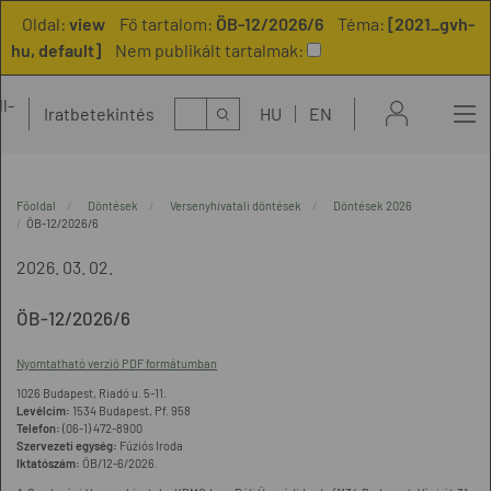
Oldal:
view
Fő tartalom:
ÖB-12/2026/6
Téma:
[2021_gvh-
hu, default]
Nem publikált tartalmak:
l-
Kereső
Iratbetekintés
HU
EN
t
Főoldal
Döntések
Versenyhivatali döntések
Döntések 2026
ÖB-12/2026/6
2026. 03. 02.
ÖB-12/2026/6
Nyomtatható verzió PDF formátumban
1026 Budapest, Riadó u. 5-11.
Levélcím:
1534 Budapest, Pf. 958
Telefon:
(06-1) 472-8900
Szervezeti egység:
Fúziós Iroda
Iktatószám:
ÖB/12-6/2026.