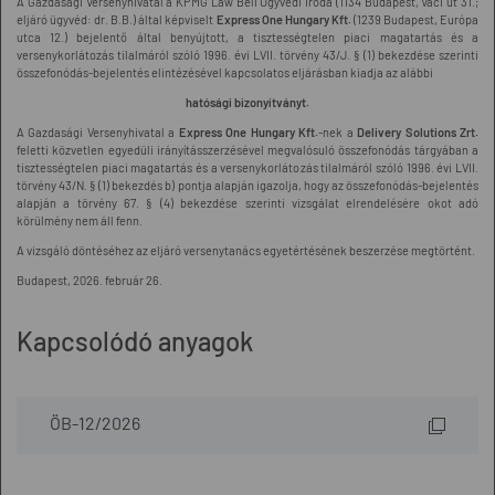
A Gazdasági Versenyhivatal a KPMG Law Béli Ügyvédi Iroda (1134 Budapest, Váci út 31.;
eljáró ügyvéd: dr. B.B.) által képviselt
Express One Hungary Kft.
(1239 Budapest, Európa
utca 12.) bejelentő által benyújtott, a tisztességtelen piaci magatartás és a
versenykorlátozás tilalmáról szóló 1996. évi LVII. törvény 43/J. § (1) bekezdése szerinti
összefonódás-bejelentés elintézésével kapcsolatos eljárásban kiadja az alábbi
hatósági bizonyítványt.
A Gazdasági Versenyhivatal a
Express One Hungary Kft.
-nek a
Delivery Solutions Zrt.
feletti közvetlen egyedüli irányításszerzésével megvalósuló összefonódás tárgyában a
tisztességtelen piaci magatartás és a versenykorlátozás tilalmáról szóló 1996. évi LVII.
törvény 43/N. § (1) bekezdés b) pontja alapján igazolja, hogy az összefonódás-bejelentés
alapján a törvény 67. § (4) bekezdése szerinti vizsgálat elrendelésére okot adó
körülmény nem áll fenn.
A vizsgáló döntéséhez az eljáró versenytanács egyetértésének beszerzése megtörtént.
Budapest, 2026. február 26.
Kapcsolódó anyagok
ÖB-12/2026