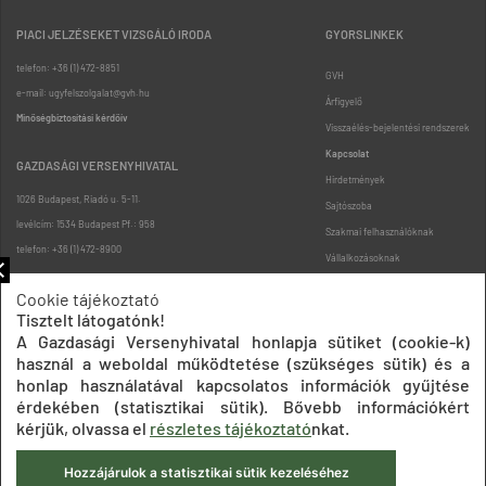
PIACI JELZÉSEKET VIZSGÁLÓ IRODA
GYORSLINKEK
telefon: +36 (1) 472-8851
GVH
e-mail: ugyfelszolgalat@gvh.hu
Árfigyelő
Minőségbiztosítási kérdőív
Visszaélés-bejelentési rendszerek
Kapcsolat
GAZDASÁGI VERSENYHIVATAL
Hirdetmények
1026 Budapest, Riadó u. 5-11.
Sajtószoba
levélcím: 1534 Budapest Pf.: 958
Szakmai felhasználóknak
telefon: +36 (1) 472-8900
Vállalkozásoknak
Fogyasztóknak
Cookie tájékoztató
Podcast
Tisztelt látogatónk!
Oldaltérkép
A Gazdasági Versenyhivatal honlapja sütiket (cookie-k)
használ a weboldal működtetése (szükséges sütik) és a
honlap használatával kapcsolatos információk gyűjtése
érdekében (statisztikai sütik). Bővebb információkért
kérjük, olvassa el
részletes tájékoztató
nkat.
Hozzájárulok a statisztikai sütik kezeléséhez
Impresszum
Adatkezelési tájékoztatók
Akadálymentesítési nyilatkozat