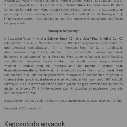
A Gazdasági Versenyhivatal a Schönherr Hetényi Ügyvédi Iroda (1133 Budapest, Váci út
76., eljáró ügyvéd: Dr. H. K.) által képviselt
Daimler Truck AG
(Fasanenweg 10, 70771
Leinfelden-Echterdingen, Németország) bejelentő által benyújtott, a tisztességtelen
piaci magatartás és a versenykorlátozás tilalmáról szóló 1996. évi LVII. törvény 43/J. §
(1) bekezdése szerinti összefonódás-bejelentés elintézésével kapcsolatos eljárásban
kiadja az alábbi
hatósági bizonyítványt.
A Gazdasági Versenyhivatal a
Daimler Truck AG
-nek a
Josef Paul GmbH & Co. KG
tulajdonában álló, (i) a Mercedes-Benz és FUSO tehergépjárművek értékesítési és
utóértékesítési szolgáltatásait, (ii) a Mercedes-Benz és Setra autóbuszok
utóértékesítési szolgáltatásait, valamint (iii) a Mercedes-Benz kishaszonjárművek
(beleértve a lakóautókat) és a Mercedes-Benz személygépkocsi
k
utóértékesítési
szolgáltatásait magában foglaló üzletág, mint vállalkozásrész megszerzésével,
valamint a
Daimler Truck AG
irányítása alatt álló
Gamma 7 Daimler Truck
Grundstücksverwaltung GmbH-
nek a vállalkozásrésznek helyt adó,
Josef Paul
tulajdonában álló ingatlan megszerzésével megvalósuló összefonódás tárgyában a
tisztességtelen piaci magatartás és a versenykorlátozás tilalmáról szóló 1996. évi LVII.
törvény 43/N. § (1) bekezdés b) pontja alapján igazolja, hogy az összefonódás-bejelentés
alapján a törvény 67. § (4) bekezdése szerinti vizsgálat elrendelésére okot adó
körülmény nem áll fenn.
A vizsgáló döntéséhez az eljáró versenytanács egyetértésének beszerzése megtörtént.
Budapest, 2026. március 18.
Kapcsolódó anyagok