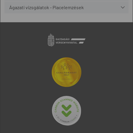
Ágazati vizsgálatok - Piacelemzések