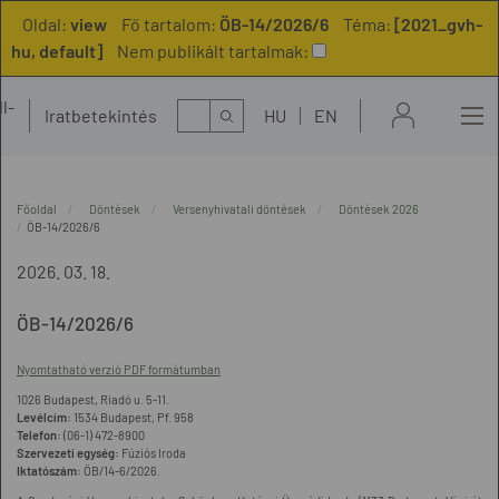
Oldal:
view
Fő tartalom:
ÖB-14/2026/6
Téma:
[2021_gvh-
hu, default]
Nem publikált tartalmak:
l-
Kereső
Iratbetekintés
HU
EN
t
Főoldal
Döntések
Versenyhivatali döntések
Döntések 2026
ÖB-14/2026/6
2026. 03. 18.
ÖB-14/2026/6
Nyomtatható verzió PDF formátumban
1026 Budapest, Riadó u. 5-11.
Levélcím:
1534 Budapest, Pf. 958
Telefon:
(06-1) 472-8900
Szervezeti egység:
Fúziós Iroda
Iktatószám:
ÖB/14-6/2026.