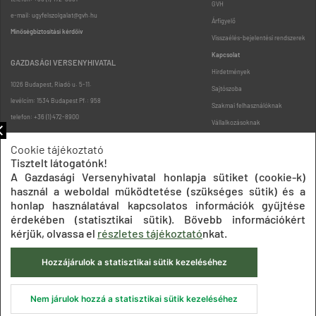
GVH
e-mail: ugyfelszolgalat@gvh.hu
Árfigyelő
Minőségbiztosítási kérdőív
Visszaélés-bejelentési rendszerek
Kapcsolat
GAZDASÁGI VERSENYHIVATAL
Hirdetmények
1026 Budapest, Riadó u. 5-11.
Sajtószoba
levélcím: 1534 Budapest Pf.: 958
Szakmai felhasználóknak
telefon: +36 (1) 472-8900
Vállalkozásoknak
Fogyasztóknak
Cookie tájékoztató
Podcast
Tisztelt látogatónk!
Oldaltérkép
A Gazdasági Versenyhivatal honlapja sütiket (cookie-k)
használ a weboldal működtetése (szükséges sütik) és a
honlap használatával kapcsolatos információk gyűjtése
érdekében (statisztikai sütik). Bővebb információkért
kérjük, olvassa el
részletes tájékoztató
nkat.
Hozzájárulok a statisztikai sütik kezeléséhez
Impresszum
Adatkezelési tájékoztatók
Akadálymentesítési nyilatkozat
Közadatkereső
Süti beállítások
ÁSZF
Nem járulok hozzá a statisztikai sütik kezeléséhez
© 2020 Gazdasági Versenyhivatal