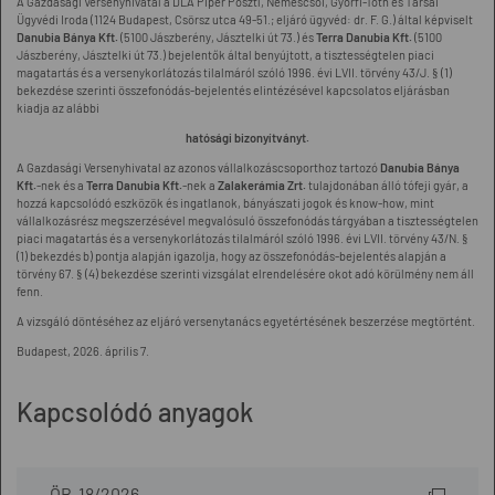
A Gazdasági Versenyhivatal a DLA Piper Posztl, Nemescsói, Györfi-Tóth és Társai
Ügyvédi Iroda (1124 Budapest, Csörsz utca 49-51.; eljáró ügyvéd: dr. F. G.) által képviselt
Danubia Bánya Kft.
(5100 Jászberény, Jásztelki út 73.) és
Terra Danubia Kft.
(5100
Jászberény, Jásztelki út 73.) bejelentők által benyújtott, a tisztességtelen piaci
magatartás és a versenykorlátozás tilalmáról szóló 1996. évi LVII. törvény 43/J. § (1)
bekezdése szerinti összefonódás-bejelentés elintézésével kapcsolatos eljárásban
kiadja az alábbi
hatósági bizonyítványt.
A Gazdasági Versenyhivatal az azonos vállalkozáscsoporthoz tartozó
Danubia Bánya
Kft.
-nek és a
Terra Danubia Kft.
-nek a
Zalakerámia Zrt.
tulajdonában álló tófeji gyár, a
hozzá kapcsolódó eszközök és ingatlanok, bányászati jogok és know-how, mint
vállalkozásrész megszerzésével megvalósuló összefonódás tárgyában a tisztességtelen
piaci magatartás és a versenykorlátozás tilalmáról szóló 1996. évi LVII. törvény 43/N. §
(1) bekezdés b) pontja alapján igazolja, hogy az összefonódás-bejelentés alapján a
törvény 67. § (4) bekezdése szerinti vizsgálat elrendelésére okot adó körülmény nem áll
fenn.
A vizsgáló döntéséhez az eljáró versenytanács egyetértésének beszerzése megtörtént.
Budapest, 2026. április 7.
Kapcsolódó anyagok
ÖB-18/2026