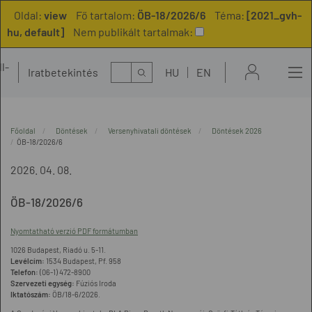
Oldal:
view
Fő tartalom:
ÖB-18/2026/6
Téma:
[2021_gvh-
hu, default]
Nem publikált tartalmak:
l-
Kereső
Iratbetekintés
HU
EN
t
Főoldal
Döntések
Versenyhivatali döntések
Döntések 2026
ÖB-18/2026/6
2026. 04. 08.
ÖB-18/2026/6
Nyomtatható verzió PDF formátumban
1026 Budapest, Riadó u. 5-11.
Levélcím:
1534 Budapest, Pf. 958
Telefon:
(06-1) 472-8900
Szervezeti egység:
Fúziós Iroda
Iktatószám:
ÖB/18-6/2026.