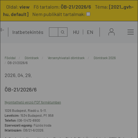
Oldal:
view
Fő tartalom:
ÖB-21/2026/6
Téma:
[2021_gvh-
hu, default]
Nem publikált tartalmak:
l-
Kereső
Iratbetekintés
HU
EN
t
Főoldal
Döntések
Versenyhivatali döntések
Döntések 2026
ÖB-21/2026/6
2026. 04. 29.
ÖB-21/2026/6
Nyomtatható verzió PDF formátumban
1026 Budapest, Riadó u. 5-11.
Levélcím:
1534 Budapest, Pf. 958
Telefon:
(06-1) 472-8900
Szervezeti egység:
Fúziós Iroda
Iktatószám:
ÖB/21-6/2026.