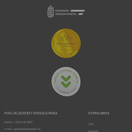
PIACI JELZÉSEKET VIZSGÁLÓ IRODA
GYORSLINKEK
telefon: +36 (1) 472-8851
GVH
e-mail: ugyfelszolgalat@gvh.hu
Árfigyelő