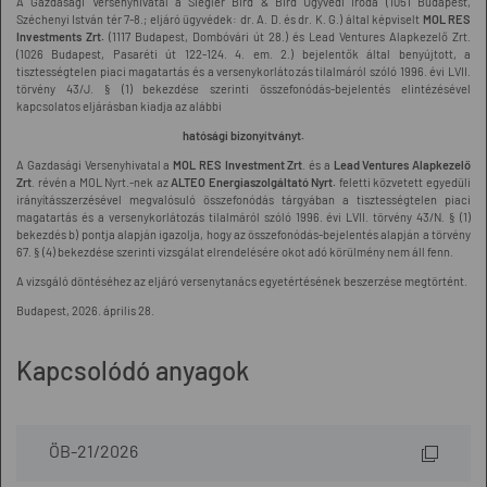
A Gazdasági Versenyhivatal a Siegler Bird & Bird Ügyvédi Iroda (1051 Budapest,
Széchenyi István tér 7-8.; eljáró ügyvédek: dr. A. D. és dr. K. G.) által képviselt
MOL RES
Investments Zrt.
(1117 Budapest, Dombóvári út 28.) és Lead Ventures Alapkezelő Zrt.
(1026 Budapest, Pasaréti út 122-124. 4. em. 2.) bejelentők által benyújtott, a
tisztességtelen piaci magatartás és a versenykorlátozás tilalmáról szóló 1996. évi LVII.
törvény 43/J. § (1) bekezdése szerinti összefonódás-bejelentés elintézésével
kapcsolatos eljárásban kiadja az alábbi
hatósági bizonyítványt.
A Gazdasági Versenyhivatal a
MOL RES Investment Zrt
. és a
Lead Ventures Alapkezelő
Zrt
. révén a MOL Nyrt.-nek az
ALTEO Energiaszolgáltató Nyrt.
feletti közvetett egyedüli
irányításszerzésével megvalósuló összefonódás tárgyában a tisztességtelen piaci
magatartás és a versenykorlátozás tilalmáról szóló 1996. évi LVII. törvény 43/N. § (1)
bekezdés b) pontja alapján igazolja, hogy az összefonódás-bejelentés alapján a törvény
67. § (4) bekezdése szerinti vizsgálat elrendelésére okot adó körülmény nem áll fenn.
A vizsgáló döntéséhez az eljáró versenytanács egyetértésének beszerzése megtörtént.
Budapest, 2026. április 28.
Kapcsolódó anyagok
ÖB-21/2026