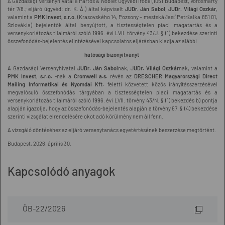
A Gazdasági Versenyhivatal a Partos & Noblet Ügyvédi Iroda (1051 Budapest, Vörösmarty
tér 7/8.; eljáró ügyvéd: dr. K. Á.) által képviselt
JUDr. Ján Sabol
,
JUDr. Világi Oszkár
,
valamint a
PMK Invest, s.r.o.
(Krasovského 14, Pozsony – mestská časť Petržalka 851 01,
Szlovákia) bejelentők által benyújtott, a tisztességtelen piaci magatartás és a
versenykorlátozás tilalmáról szóló 1996. évi LVII. törvény 43/J. § (1) bekezdése szerinti
összefonódás-bejelentés elintézésével kapcsolatos eljárásban kiadja az alábbi
hatósági bizonyítványt.
A Gazdasági Versenyhivatal
JUDr. Ján Sabol
nak, J
UDr. Világi Oszkár
nak, valamint a
PMK Invest
,
s.r.o.
-nak a
Cromwell a.s.
révén az
DRESCHER Magyarországi Direct
Mailing Informatikai és Nyomdai Kft.
feletti közvetett közös irányításszerzésével
megvalósuló összefonódás tárgyában a tisztességtelen piaci magatartás és a
versenykorlátozás tilalmáról szóló 1996. évi LVII. törvény 43/N. § (1) bekezdés b) pontja
alapján igazolja, hogy az összefonódás-bejelentés alapján a törvény 67. § (4) bekezdése
szerinti vizsgálat elrendelésére okot adó körülmény nem áll fenn.
A vizsgáló döntéséhez az eljáró versenytanács egyetértésének beszerzése megtörtént.
Budapest, 2026. április 30.
Kapcsolódó anyagok
ÖB-22/2026