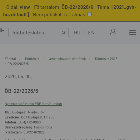
Oldal:
view
Fő tartalom:
ÖB-22/2026/6
Téma:
[2021_gvh-
hu, default]
Nem publikált tartalmak:
l-
Kereső
Iratbetekintés
HU
EN
t
Főoldal
Döntések
Versenyhivatali döntések
Döntések 2026
ÖB-22/2026/6
2026. 05. 05.
ÖB-22/2026/6
Nyomtatható verzió PDF formátumban
1026 Budapest, Riadó u. 5-11.
Levélcím:
1534 Budapest, Pf. 958
Telefon:
(06-1) 472-8900
Szervezeti egység:
Fúziós Iroda
Iktatószám:
ÖB/22-6/2026.