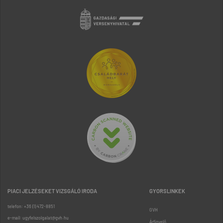
PIACI JELZÉSEKET VIZSGÁLÓ IRODA
GYORSLINKEK
telefon: +36 (1) 472-8851
GVH
e-mail: ugyfelszolgalat@gvh.hu
Árfigyelő