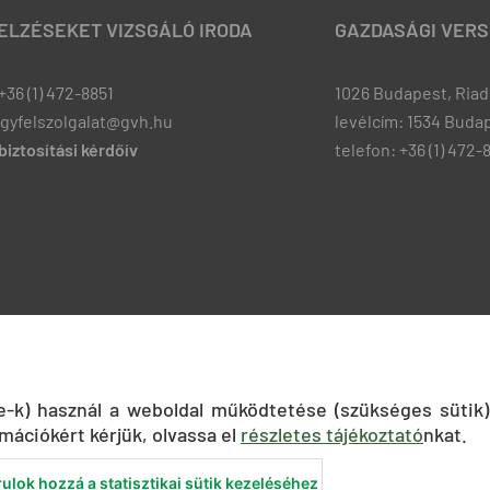
JELZÉSEKET VIZSGÁLÓ IRODA
GAZDASÁGI VERS
+36 (1) 472-8851
1026 Budapest, Riadó
ugyfelszolgalat@gvh.hu
levélcím: 1534 Budap
iztosítási kérdőív
telefon: +36 (1) 472-
ie-k) használ a weboldal működtetése (szükséges sütik)
mációkért kérjük, olvassa el
részletes tájékoztató
nkat.
ulok hozzá a statisztikai sütik kezeléséhez