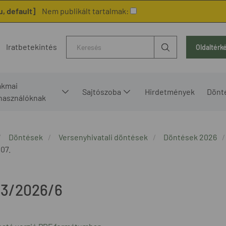
, default]
Nem publikált tartalmak:
Kereső
Iratbetekintés
Oldaltérk
akmai
Sajtószoba
Hirdetmények
Dönt
lhasználóknak
Döntések
Versenyhivatali döntések
Döntések 2026
 07.
3/2026/6