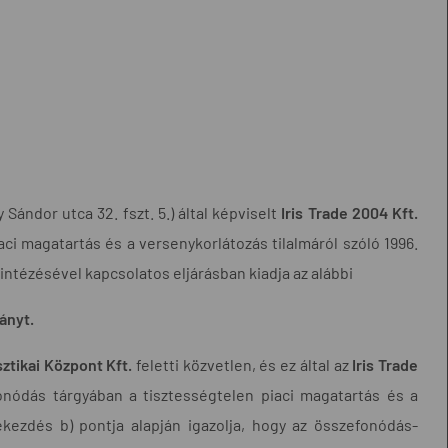
Sándor utca 32. fszt. 5.) által képviselt
Iris Trade 2004 Kft.
iaci magatartás és a versenykorlátozás tilalmáról szóló 1996.
lintézésével kapcsolatos eljárásban kiadja az alábbi
ányt.
ztikai Központ Kft.
feletti közvetlen, és ez által az
Iris Trade
onódás tárgyában a tisztességtelen piaci magatartás és a
bekezdés b) pontja alapján igazolja, hogy az összefonódás-