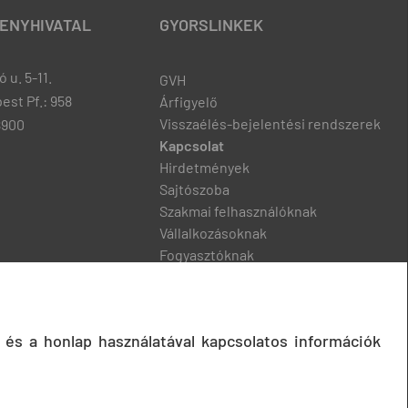
ENYHIVATAL
GYORSLINKEK
 u. 5-11.
GVH
est Pf.: 958
Árfigyelő
Visszaélés-bejelentési rendszerek
8900
Kapcsolat
Hirdetmények
Sajtószoba
Szakmai felhasználóknak
Vállalkozásoknak
Fogyasztóknak
Podcast
 és a honlap használatával kapcsolatos információk