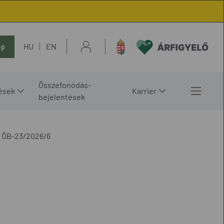
HU
EN
ép
Összefonódás-
ések
Karrier
bejelentések
ÖB-23/2026/6