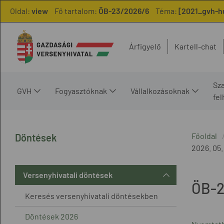
Oldal:
view
Fő tartalom:
ÖB-23/2026/6
Téma:
[2021_gvh-hu
Árfigyelő
Kartell-chat
Sz
GVH
Fogyasztóknak
Vállalkozásoknak
fe
Főoldal
Döntések
2026. 05.
Versenyhivatali döntések
ÖB-2
Keresés versenyhivatali döntésekben
Döntések 2026