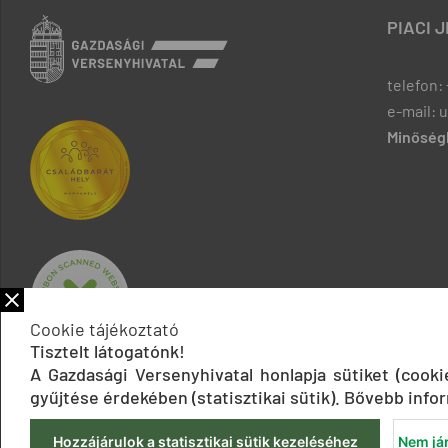
PIACI 
telefon: 
e-mail: 
Minőségb
Cookie tájékoztató
Tisztelt látogatónk!
A Gazdasági Versenyhivatal honlapja sütiket (cook
gyűjtése érdekében (statisztikai sütik). Bővebb infor
Hozzájárulok a statisztikai sütik kezeléséhez
Nem jár