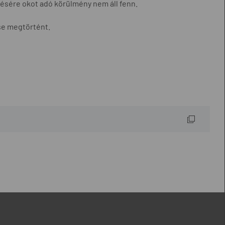
elésére okot adó körülmény nem áll fenn.
se megtörtént.