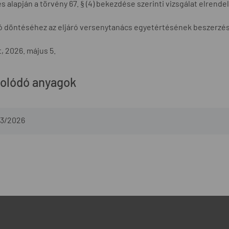
s alapján a törvény 67. § (4) bekezdése szerinti vizsgálat elrend
ló döntéséhez az eljáró versenytanács egyetértésének beszerzé
, 2026. május 5.
olódó anyagok
3/2026