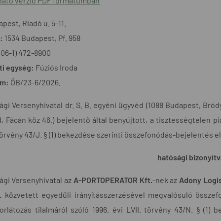
ató verzió PDF formátumban
pest, Riadó u. 5-11.
:
1534 Budapest, Pf. 958
(06-1) 472-8900
ti egység:
Fúziós Iroda
ám:
ÖB/23-6/2026.
gi Versenyhivatal dr. S. B. egyéni ügyvéd (1088 Budapest, Bródy 
, Fácán köz 46.) bejelentő által benyújtott, a tisztességtelen p
 törvény 43/J. § (1) bekezdése szerinti összefonódás-bejelentés e
hatósági bizonyítv
ági Versenyhivatal az
A-PORTOPERATOR Kft.
-nek az
Adony Logis
.
közvetett egyedüli irányításszerzésével megvalósuló összef
rlátozás tilalmáról szóló 1996. évi LVII. törvény 43/N. § (1) 