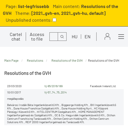
Page:
list-legfrissebb
Main content:
Resolutions of the
GVH
Theme:
[2021_gvh-en, 2021_gvh-hu, default]
Unpublished contents:
Cartel
Access
Search
HU
EN
chat
to file
Main Page
Resolutions
Resolutions of the GVH
Resolutions of the GVH
Resolutions of the GVH
23/03/2020
Vj-85/2016/189
Facebook Ireland Ltd.
10/01/2017
Vj-57_74_75_2014
megállapodás
Belvárosi Irodák Béta Ingatlanközvetítő Kft., Biggeorge Holding Kft., BXI Ingatlanközvetítő
Kft., Duna House Franchise Szolgáltató Kft., Duna House Holding Nyrt., HC Központ
Pénzügyi Közvetítő Kft., HITELCENTRUM Szolgáltató Kft., HOME MANAGEMENT
Ingatlanforgalmazó és Szolgáltató Kft., OC & Co. Hegyvidék Ingatlanközvetítő Kft., Otthon
Centrum Franchising Tanácsadó Kft., Otthon Centrum Holding Kft., Otthon Centrum
Solutions Kft., REIF 2000 Ingatlanforgalmazó és Tanácsadó Kft.