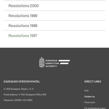
Resolutions 2000
Resolutions 1999
Resolutions 1998
Resolutions 1997
GAZDASÁGI VERSENYHIVATAL
DIRECT LINKS
H-1026 Budapest, Riadó u. 5-11.
GVH
Postal address: H-1534 Budapest POBox 958
Contact us
Telephone: (0036) 1-472-8900;
Press room
For professional users