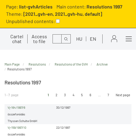
Page:
list-gvhArticles
Main content:
Resolutions 1997
Theme:
[2021_gvh-en, 2021_gvh-hu, default]
Unpublished contents:
Cartel
Access
Search
HU
EN
chat
to file
Main Page
Resolutions
Resolutions of the GVH
Archive
Resolutions 1997
Resolutions 1997
1 - 7. page
1
2
3
4
5
6
...
7
Next page
Vj-164/1997/6
30/12/1997
összefonódás
Thyssen Schulte GmbH
Vj-159/1997/10
22/12/1997
összefonódás