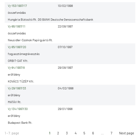
Vj-153/1997/17
10/02/1998
összefonódás
Hungária Biztosító Rt. DG BANK Deutsche Genossenschaftsbank
Vj-86/1997/11
22/08/1997
összefonódás
Neusidler-Szolnok Papírgyártó Rt.
Vj-85/1997/20
07/10/1997
fogyasztómegtévesztés
ORBIT-SAT Kft.
Vj-84/1997/8
29/08/1997
erőfölény
KOVÁCS TÜZÉP Kft.
Vj-29/1997/33
04/02/1998
erőfölény
MATÁV Rt.
Vj-134/1997/30
29/01/1998
erőfölény
Budapest Bank Rt.
1 - 7. page
1
2
3
4
5
6
...
7
Next page