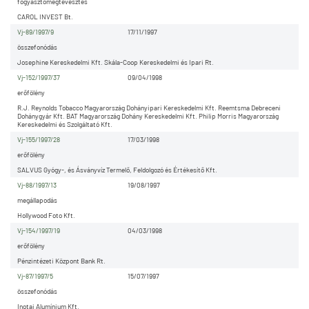
fogyasztómegtévesztés
CAROL INVEST Bt.
Vj-89/1997/9
17/11/1997
összefonódás
Josephine Kereskedelmi Kft. Skála-Coop Kereskedelmi és Ipari Rt.
Vj-152/1997/37
09/04/1998
erőfölény
R.J. Reynolds Tobacco Magyarország Dohányipari Kereskedelmi Kft. Reemtsma Debreceni
Dohánygyár Kft. BAT Magyarország Dohány Kereskedelmi Kft. Philip Morris Magyarország
Kereskedelmi és Szolgáltató Kft.
Vj-155/1997/28
17/03/1998
erőfölény
SALVUS Gyógy-, és Ásványvíz Termelő, Feldolgozó és Értékesítő Kft.
Vj-88/1997/13
19/08/1997
megállapodás
Hollywood Foto Kft.
Vj-154/1997/19
04/03/1998
erőfölény
Pénzintézeti Központ Bank Rt.
Vj-87/1997/5
15/07/1997
összefonódás
Inotai Alumínium Kft.