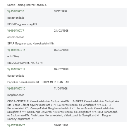
Comit Holding International S.A.
Vj-158/1997/6
18/12/1997
összefonódás
BP Oil Magyarország Kft.
Vj-166/1997/7
24/02/1998
összefonódás
SPAR Magyarország Kereskedelmi Kft.
Vj-165/1997/15
02/03/1998
erőfölény
KISDUNA-COM Rt. MATÁV Rt.
Vj-163/1997/11
09/02/1998
összefonódás
Papírker Kereskedelmi Rt. STORA MERCHANT AB
Vj-162/1997/10
11/06/1998
megállapodás
CIGAR-CENTRUM Kereskedelmi és Szolgáltató Kft. LE-SIKER Kereskedelmi és Szolgáltató
Kft. Vörös József egyéni vállalkozó VIMPEX Kereskedelmi és Vendéglátó Kft. S.E.F.T.
Kereskedelmi Kft. Omega-Tabak Nagykereskedelmi Kft. Inter-Brands Kereskedelmi és
Szolgáltató Kft. Gold King`s Univerzál Kiskereskedelmi és Szolgáltató Kft. BHJ Tanácsadó.
és Szolgáltató Kft. Aktivizátor Kereskedelmi, Vállalkozási és Szolgáltató Kft. Magyar
Dohányforgalmazó Rt.
Vj-157/1997/17
10/02/1998