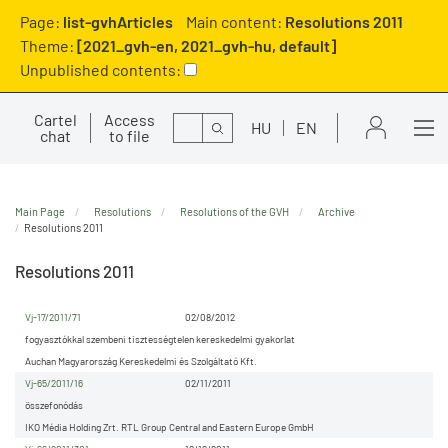
Page:
list-gvhArticles
Main content:
Resolutions 2011
Theme:
[2021_gvh-en, 2021_gvh-hu, default]
Unpublished contents:
Cartel
Access
Search
HU
EN
chat
to file
Main Page
Resolutions
Resolutions of the GVH
Archive
Resolutions 2011
Resolutions 2011
Vj-17/2011/71
02/08/2012
fogyasztókkal szembeni tisztességtelen kereskedelmi gyakorlat
Auchan Magyarország Kereskedelmi és Szolgáltató Kft.
Vj-65/2011/16
02/11/2011
összefonódás
IKO Média Holding Zrt. RTL Group Central and Eastern Europe GmbH