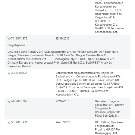
Iroda - Kommunikáció
Kereskedelmi és
Szolgáltató Kft. SHV
Holding Befektető és
Vagyonkezelő Zrt.
BUDAPIÉRT
Kereskedelmi Zrt.
GYÁRT-KER Termelő és
Kereskedelmi Kft.
Vj-74/2011/873
19/11/2013
megállapodás
UniCredit Bank Hungary Zrt. UCB Ingatlanhitel Zrt. Raiffeisen Bank Zrt. OTP Bank Nyrt.
Magyar Takarékszövetkezeti Bank Zrt. MKB Bank Zrt. Magyar Cetelem Bank Zrt.
Kereskedelmi és Hitelbank Zrt. FHB Jelzálogbank Nyrt. ERSTE BANK HUNGARY Zrt.
Citibank Europe plc. Magyarországi Fióktelepe CIB Bank Zrt. BUDAPEST Hitel- és
Fejlesztési Bank Zrt.
Vj-29/2011/522
Betonpartner Magyarország Kereskedelmi és
Szolgáltató Kft. Cemex Hungária Építőanyagok Kft.
DBK-Földgép Építési Kft. Duna-Dráva Cement Kft.
Osteuropäische Zementbeteiligungs AG STRABAG
Építő Zrt. Frissbeton Betongyártó és Forgalmazó Kft.
LASSELSBERGER HUNGÁRIA Termelő és
Kereskedelmi Kft.
Vj-49/2011/362
22/07/2015
Heineken Hungária
Sörgyárak Zrt., Dreher
Sörgyárak Zrt.,
Borsodi Sörgyár Kft.,
Pécsi Sörfőzde Zrt.
Vj-50/2011/436
24/11/2015
BTH Fitting Gyártó és
Forgalmazó Kft.,
Pipelife HUNGÁRIA
Műanyagipari Kft.,