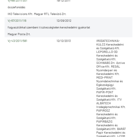
Vj-66/2011/301
19/12/2011
összefonódás
IKO Televisions Kft. Magyar RTL Televízió Zrt.
Vj-67/2011/116
12/09/2012
fogyasztókkal szembeni tisztességtelen kereskedelmi gyakorlat
Magyar Posta Zrt.
Vj-43/2011/581
12/12/2013
IRODATECHNIKA-
KULCS Kereskedelmi
és Szolgáltató Kft.
LEPORELLÓ-3D
Kereskedelmi és
Szolgáltató Kft.
SCHWABO Zrt. Active
Office Kft. REGÁL
Nyomdaipari és
Kereskedelmi Kft.
MEDI-PRINT
Nyomdatechnikai és
Egészségügyi
Szolgáltató Kft.
PAPIR-PONT
Kereskedelmi és
Szolgáltató Kft. ITV
ALBATECH
Irodagéptechnikai Kft.
PAPIROSZ
Kereskedelmi és
Szolgáltató Kft.
PAPÍRBÁZIS
Kereskedelmi és
Szolgáltató Kft. BARÁT
Papír Kereskedelmi és
Szolgáltató Kft. I-COM