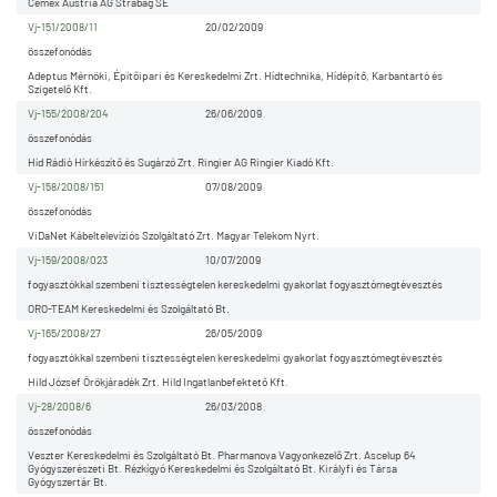
Cemex Austria AG Strabag SE
Vj-151/2008/11
20/02/2009
összefonódás
Adeptus Mérnöki, Építőipari és Kereskedelmi Zrt. Hídtechnika, Hídépítő, Karbantartó és
Szigetelő Kft.
Vj-155/2008/204
26/06/2009
összefonódás
Híd Rádió Hírkészítő és Sugárzó Zrt. Ringier AG Ringier Kiadó Kft.
Vj-158/2008/151
07/08/2009
összefonódás
ViDaNet Kábeltelevíziós Szolgáltató Zrt. Magyar Telekom Nyrt.
Vj-159/2008/023
10/07/2009
fogyasztókkal szembeni tisztességtelen kereskedelmi gyakorlat fogyasztómegtévesztés
ORO-TEAM Kereskedelmi és Szolgáltató Bt.
Vj-165/2008/27
26/05/2009
fogyasztókkal szembeni tisztességtelen kereskedelmi gyakorlat fogyasztómegtévesztés
Hild József Örökjáradék Zrt. Hild Ingatlanbefektető Kft.
Vj-28/2008/6
26/03/2008
összefonódás
Veszter Kereskedelmi és Szolgáltató Bt. Pharmanova Vagyonkezelő Zrt. Ascelup 64
Gyógyszerészeti Bt. Rézkígyó Kereskedelmi és Szolgáltató Bt. Királyfi és Társa
Gyógyszertár Bt.