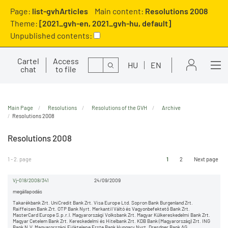
Page:
list-gvhArticles
Main content:
Resolutions 2008
Theme:
[2021_gvh-en, 2021_gvh-hu, default]
Unpublished contents:
Cartel
Access
Search
HU
EN
chat
to file
Main Page
Resolutions
Resolutions of the GVH
Archive
Resolutions 2008
Resolutions 2008
1 - 2. page
1
2
Next page
Vj-018/2008/341
24/09/2009
megállapodás
Takarékbank Zrt. UniCredit Bank Zrt. Visa Europe Ltd. Sopron Bank Burgenland Zrt.
Raiffeisen Bank Zrt. OTP Bank Nyrt. Merkantil Váltó és Vagyonbefektető Bank Zrt.
MasterCard Europe S.p.r.l. Magyarországi Volksbank Zrt. Magyar Külkereskedelmi Bank Zrt.
Magyar Cetelem Bank Zrt. Kereskedelmi és Hitelbank Zrt. KDB Bank (Magyarország) Zrt. ING
Bank N.V. Magyarországi Fióktelepe Erste Bank Hungary Nyrt. Dresdner Bank AG