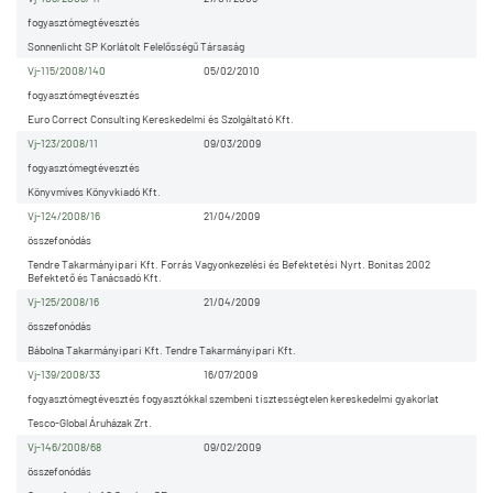
fogyasztómegtévesztés
Sonnenlicht SP Korlátolt Felelősségű Társaság
Vj-115/2008/140
05/02/2010
fogyasztómegtévesztés
Euro Correct Consulting Kereskedelmi és Szolgáltató Kft.
Vj-123/2008/11
09/03/2009
fogyasztómegtévesztés
Könyvmíves Könyvkiadó Kft.
Vj-124/2008/16
21/04/2009
összefonódás
Tendre Takarmányipari Kft. Forrás Vagyonkezelési és Befektetési Nyrt. Bonitas 2002
Befektető és Tanácsadó Kft.
Vj-125/2008/16
21/04/2009
összefonódás
Bábolna Takarmányipari Kft. Tendre Takarmányipari Kft.
Vj-139/2008/33
16/07/2009
fogyasztómegtévesztés fogyasztókkal szembeni tisztességtelen kereskedelmi gyakorlat
Tesco-Global Áruházak Zrt.
Vj-146/2008/68
09/02/2009
összefonódás