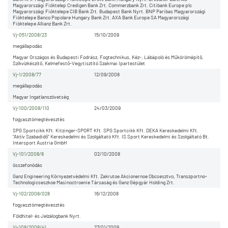
Magyarországi Fióktelep Credigen Bank Zrt. Commerzbank Zrt. Citibank Europe plc
Magyarországi Fióktelepe CIB Bank Zrt. Budapest Bank Nyrt. BNP Paribas Magyarországi
Fióktelepe Banco Popolare Hungary Bank Zrt. AXA Bank Europe SA Magyarországi
Fióktelepe Allianz Bank Zrt.
Vj-051/2008/23
15/10/2009
megállapodás
Magyar Országos és Budapesti Fodrász, Fogtechnikus, Kéz-, Lábápoló és Műkörömépítő,
Szíkvízkészítő, Kelmefestő-Vegytisztító Szakmai Ipartestület
Vj-1/2008/77
12/09/2008
megállapodás
Magyar Ingatlanszövetség
Vj-100/2008/110
24/03/2009
fogyasztómegtévesztés
SPG Sportcikk Kft. Kitzinger-SPORT Kft. SPG Sportcikk Kft. DEKA Kereskedelmi Kft.
"Aktív Szabadidő" Kereskedelmi és Szolgáltató Kft. IS Sport Kereskedelmi és Szolgáltató Bt.
Intersport Austria GmbH
Vj-101/2008/8
02/10/2008
összefonódás
Ganz Engineering Környezetvédelmi Kft. Zakrutoe Akcionernoe Obcsesztvo, Transzportno-
Technologicseszkoe Masinoctroenie Társaság és Ganz Gépgyár Holding Zrt.
Vj-102/2008/028
16/12/2008
fogyasztómegtévesztés
Földhitel- és Jelzálogbank Nyrt.
Vj-108/2008/41
27/01/2009