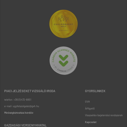
PIACI JELZÉSEKET VIZSGÁLÓ IRODA
GYORSLINKEK
telefon: +36 (1) 472-8851
GVH
e-mail: ugyfelszolgalat@gvh.hu
Árfigyelő
Minőségbiztosítási kérdőív
Visszaélés-bejelentési rendszerek
Kapcsolat
GAZDASÁGI VERSENYHIVATAL