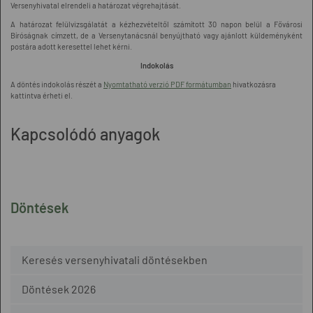
Versenyhivatal elrendeli a határozat végrehajtását.
A határozat felülvizsgálatát a kézhezvételtől számított 30 napon belül a Fővárosi
Bíróságnak címzett, de a Versenytanácsnál benyújtható vagy ajánlott küldeményként
postára adott keresettel lehet kérni.
Indokolás
A döntés indokolás részét a
Nyomtatható verzió PDF formátumban
hivatkozásra
kattintva érheti el.
Kapcsolódó anyagok
Döntések
Keresés versenyhivatali döntésekben
Döntések 2026