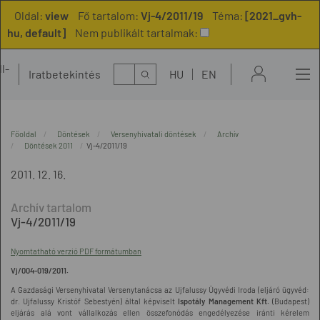
Oldal:
view
Fő tartalom:
Vj-4/2011/19
Téma:
[2021_gvh-
hu, default]
Nem publikált tartalmak:
l-
Kereső
Iratbetekintés
HU
EN
t
Főoldal
Döntések
Versenyhivatali döntések
Archív
Döntések 2011
Vj-4/2011/19
2011. 12. 16.
Vj-4/2011/19
Nyomtatható verzió PDF formátumban
Vj/004-019/2011.
A Gazdasági Versenyhivatal Versenytanácsa az Ujfalussy Ügyvédi Iroda (eljáró ügyvéd:
dr. Ujfalussy Kristóf Sebestyén) által képviselt
Ispotály Management Kft.
(Budapest)
eljárás alá vont vállalkozás ellen összefonódás engedélyezése iránti kérelem