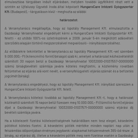
elmulasztása tárgyában indult eljárásban, melyben további ügyfélként részt vett a
szintén az Ujfalussy Ügyvédi Iroda által képviselt
HungaroCare Intézeti Gyógyszertár
Kft.
(Budapest), - tárgyaláson kívül - meghozta az alábbi
határozatot.
A Versenytanács megállapítja, hogy az Ispotály Management Kft. elmulasztotta a
Gazdasági Versenyhivatal engedélyét kérni a HungaroCare Intézeti Gyógyszertár Kft.
feletti - ez utóbbi 100%-os üzletrészének a 2009. január 5-én megkötött adásvételi
szerződés alapján történő megszerzésével megvalósuló - irányításszerzéséhez.
Az előbbiekre tekintettel a Versenytanács az Ispotály Management Kft.-vel szemben
9.000.000,- Ft (kilencmillió forint) bírságot szab ki, amelyet a határozat kézhezvételétől
számított 30 napon belül a Gazdasági Versenyhivatal 10032000-01037557-00000000
számú bírságbevételi számlája javára köteles megfizetni, a közlemény rovatban
feltüntetve az eljárás alá vont nevét, a versenyfelügyeleti eljárás számát és a befizetés
jogcímét (bírság).
A Versenytanács engedélyezi, hogy az Ispotály Management Kft. irányítást szerezzen a
HungaroCare Intézeti Gyógyszertár Kft. felett.
A Versenytanács kötelezi továbbá az Ispotály Management Kft.-t, hogy a határozat
közlésétől számított 15 napon belül fizessen meg 10.000.000,- Ft (tízmillió forint) eljárási
díjat a Gazdasági Versenyhivatal 10032000-01037571-00000000 számú eljárási díj
bevételi számlája javára.
Ha a kötelezett fizetési kötelezettségének határidőben nem tesz eleget, késedelmi
pótlékot köteles fizetni. A késedelmi pótlék mértéke minden naptári nap után a
felszámítás időpontjában érvényes jegybanki alapkamat kétszeresének 365-öd része. A
bírság, az eljárási díj, illetve a késedelmi pótlék meg nem fizetése esetén a Gazdasági