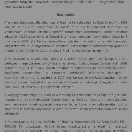
gyakorlat tárgyában folytatott versenyfelügyeleti eljárásban - tárgyaláson kívül -
meghozta az alábbi
határozatot.
A Versenytanács megállapítja, hogy a Vitaking Kereskedelmi és Szolgáltató Kft. 2009
augusztusa és 2010. szeptember 8. között az általa forgalmazott "Lactobacillus
Acidophilus" kapszula étrend-kiegészítő termékének összetételét illetően valótlan
adatokat közölt a terméket értékesítő internetes honlapján (
www.vitaminkiraly.hu
),
továbbá a 2010. évi tavaszi termékkatalógusában, valamint a termék címkéjén,
megsértve ezáltal a fogyasztókkal szembeni tisztességtelen kereskedelmi gyakorlat
tilalmáról szóló 2008. évi XLVII. törvény 6. §-a (1) bekezdésének ba) pontját.
A Versenytanács megállapítja, hogy a Vitaking Kereskedelmi és Szolgáltató Kft.
betegség megelőzésére, gyógyítására vonatkozó tulajdonságot tulajdonított 2009
októbere és 2011. február 4. között az általa forgalmazott Cink rágótabletta étrend-
kiegészítő termékének, a terméket értékesítő internetes honlapján (
www.vitaminkiraly.hu
), továbbá a 2010. évi tavaszi termékkatalógusában, amely
magatartásával megsértette az élelmiszerláncról és hatósági felügyeletéről szóló
2008. évi XLVI. törvény 10. §-ának rendelkezéseit.
A Versenytanács megtiltja továbbá a Vitaking Kereskedelmi és Szolgáltató Kft. Cink
rágótabletta étrend-kiegészítő termékének a fentebb ismertetett kereskedelmi
kommunikációk alkalmazásával megvalósuló, a törvény rendelkezéseibe ütköző
magatartása további folytatását a jelen határozat kézhezvételétől számított 8 nap
elteltével.
A Versenytanács kötelezi továbbá a Vitaking Kereskedelmi és Szolgáltató Kft.-t
500.000 Ft (ötszázezer forint) bírság megfizetésére, amelyet a határozat
kézhezvételétől számított 30 napon belül a Gazdasági Versenyhivatal 10032000-