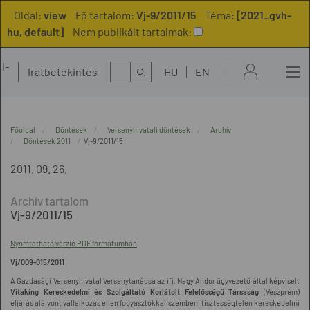
Oldal:
view
Fő tartalom:
Vj-9/2011/15
Téma:
[2021_gvh-
hu, default]
Nem publikált tartalmak:
l-
Kereső
Iratbetekintés
HU
EN
t
Főoldal
Döntések
Versenyhivatali döntések
Archív
Döntések 2011
Vj-9/2011/15
2011. 09. 26.
Vj-9/2011/15
Nyomtatható verzió PDF formátumban
Vj/009-015/2011.
A Gazdasági Versenyhivatal Versenytanácsa az ifj. Nagy Andor ügyvezető által képviselt
Vitaking Kereskedelmi és Szolgáltató Korlátolt Felelősségű Társaság
(Veszprém)
eljárás alá vont vállalkozás ellen fogyasztókkal szembeni tisztességtelen kereskedelmi