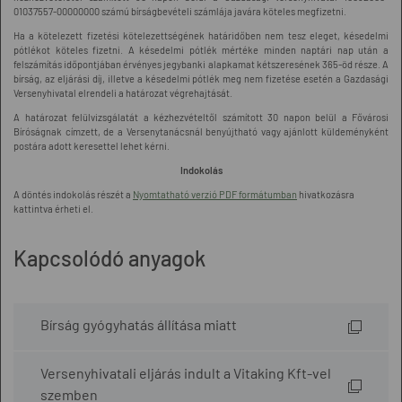
01037557-00000000 számú bírságbevételi számlája javára köteles megfizetni.
Ha a kötelezett fizetési kötelezettségének határidőben nem tesz eleget, késedelmi
pótlékot köteles fizetni. A késedelmi pótlék mértéke minden naptári nap után a
felszámítás időpontjában érvényes jegybanki alapkamat kétszeresének 365-öd része. A
bírság, az eljárási díj, illetve a késedelmi pótlék meg nem fizetése esetén a Gazdasági
Versenyhivatal elrendeli a határozat végrehajtását.
A határozat felülvizsgálatát a kézhezvételtől számított 30 napon belül a Fővárosi
Bíróságnak címzett, de a Versenytanácsnál benyújtható vagy ajánlott küldeményként
postára adott keresettel lehet kérni.
Indokolás
A döntés indokolás részét a
Nyomtatható verzió PDF formátumban
hivatkozásra
kattintva érheti el.
Kapcsolódó anyagok
Bírság gyógyhatás állítása miatt
Versenyhivatali eljárás indult a Vitaking Kft-vel
szemben