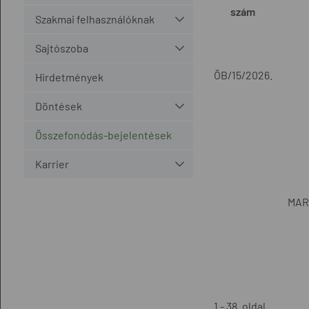
szám
Szakmai felhasználóknak
Sajtószoba
ÖB/15/2026.
Hirdetmények
Döntések
Összefonódás-bejelentések
Karrier
MARE
1 - 38. oldal