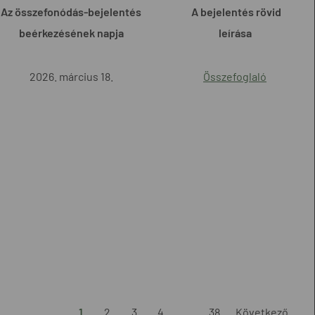
Az összefonódás-bejelentés
A bejelentés rövid
beérkezésének napja
leírása
2026. március 18.
Összefoglaló
1
2
3
4
...
38
Következő