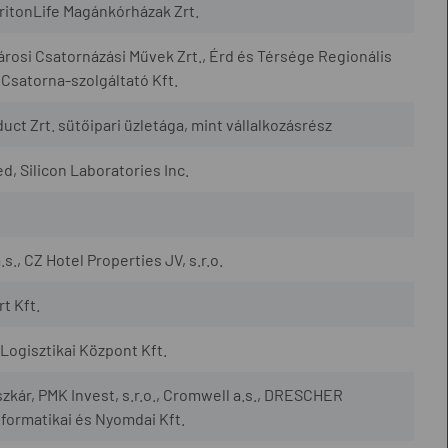
TritonLife Magánkórházak Zrt.
városi Csatornázási Művek Zrt., Érd és Térsége Regionális
 Csatorna-szolgáltató Kft.
uct Zrt. sütőipari üzletága, mint vállalkozásrész
, Silicon Laboratories Inc.
., CZ Hotel Properties JV, s.r.o.
t Kft.
ogisztikai Központ Kft.
szkár, PMK Invest, s.r.o., Cromwell a.s., DRESCHER
nformatikai és Nyomdai Kft.