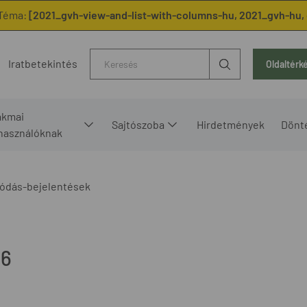
Téma:
[2021_gvh-view-and-list-with-columns-hu, 2021_gvh-hu, 
Kereső
Iratbetekintés
Oldaltérk
akmai
Sajtószoba
Hirdetmények
Dönt
lhasználóknak
ódás-bejelentések
26