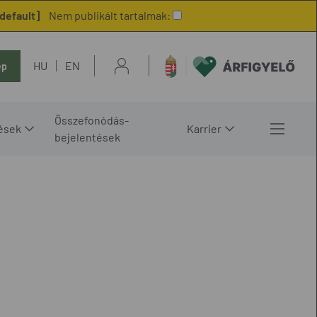
default]
Nem publikált tartalmak:
HU
EN
ép
Összefonódás-
ések
Karrier
bejelentések