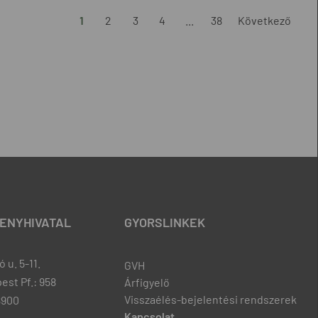
1
2
3
4
...
38
Következő
ENYHIVATAL
GYORSLINKEK
 u. 5-11.
GVH
est Pf.: 958
Árfigyelő
Visszaélés-bejelentési rendszerek
8900
Kapcsolat