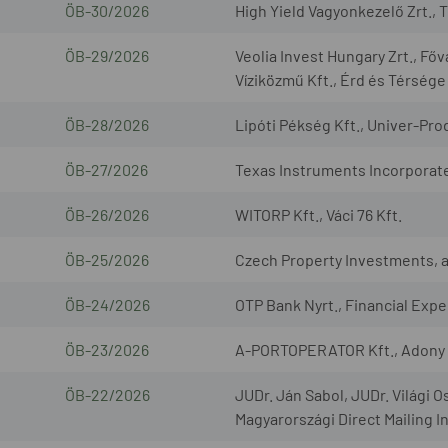
ÖB-30/2026
High Yield Vagyonkezelő Zrt., 
ÖB-29/2026
Veolia Invest Hungary Zrt., Fő
Víziközmű Kft., Érd és Térsége
ÖB-28/2026
Lipóti Pékség Kft., Univer-Prod
ÖB-27/2026
Texas Instruments Incorporated
ÖB-26/2026
WITORP Kft., Váci 76 Kft.
ÖB-25/2026
Czech Property Investments, a.s
ÖB-24/2026
OTP Bank Nyrt., Financial Exper
ÖB-23/2026
A-PORTOPERATOR Kft., Adony L
ÖB-22/2026
JUDr. Ján Sabol, JUDr. Világi O
Magyarországi Direct Mailing I