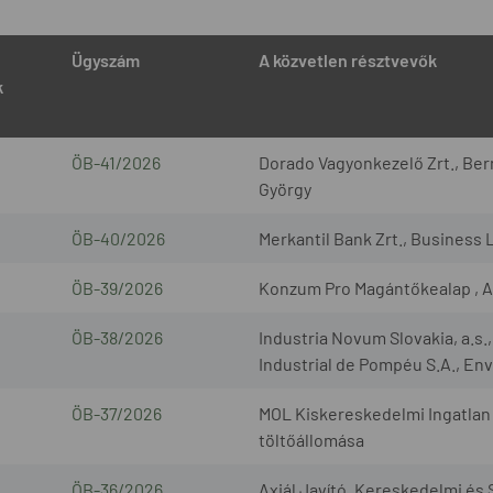
Ügyszám
A közvetlen résztvevők
k
ÖB-41/2026
Dorado Vagyonkezelő Zrt., Bern
György
ÖB-40/2026
Merkantil Bank Zrt., Business 
ÖB-39/2026
Konzum Pro Magántőkealap , A
ÖB-38/2026
Industria Novum Slovakia, a.s
Industrial de Pompéu S.A., Envi
ÖB-37/2026
MOL Kiskereskedelmi Ingatlan 
töltőállomása
ÖB-36/2026
Axiál Javító, Kereskedelmi és S