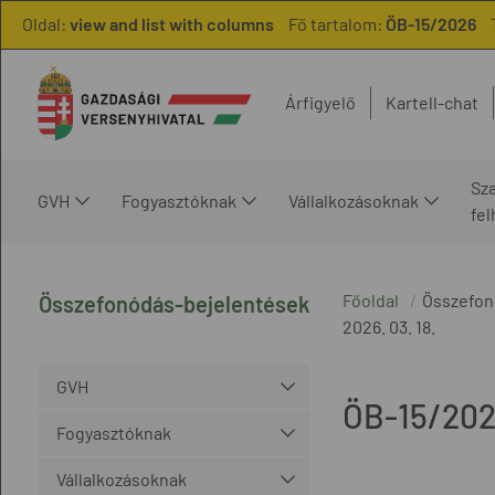
Oldal:
view and list with columns
Fő tartalom:
ÖB-15/2026
Árfigyelő
Kartell-chat
Sz
GVH
Fogyasztóknak
Vállalkozásoknak
fe
Főoldal
Összefon
Összefonódás-bejelentések
2026. 03. 18.
GVH
ÖB-15/20
Fogyasztóknak
Vállalkozásoknak