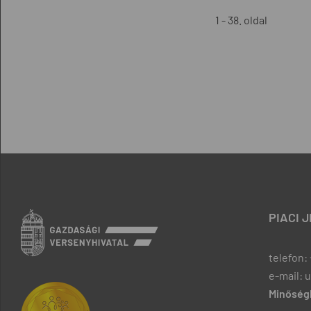
1 - 38. oldal
PIACI 
telefon: 
e-mail: 
Minőségb