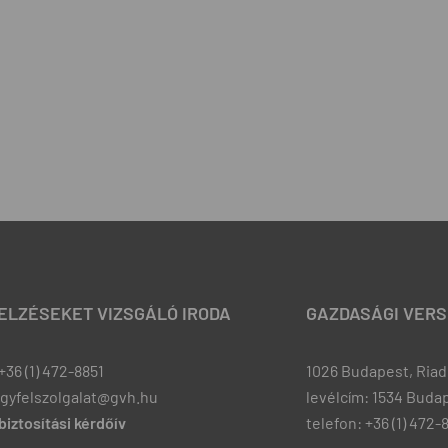
JELZÉSEKET VIZSGÁLÓ IRODA
GAZDASÁGI VERS
+36 (1) 472-8851
1026 Budapest, Riadó
ugyfelszolgalat@gvh.hu
levélcím: 1534 Budap
iztosítási kérdőív
telefon: +36 (1) 472-