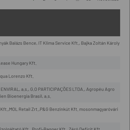
yák Balázs Bence, IT Klima Service Kft., Bajka Zoltán Károly
Lease Hungary Kft.
qua Lorenzo Kft.
., ENVIRAL, a.s., G.O PARTICIPAÇÕES LTDA., Agropéu Agro
en Bioenergia Brasil, a.s.
Kft.,MOL Retail Zrt.,P&G Benzinkút Kft. mosonmagyaróvári
zolgáltató Kft., Profi-Bagger Kft., Zéró Deficit Kft.