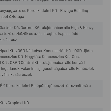
yaggyártó és Kereskedelmi Kft., Ravago Building
yapot üzletága
artner KG, Gartner KG tulajdonában álló High & Heavy
artozó eszközök és az üzletághoz kapcsolódó
lkozásrész
ipari Kft., OGD Nádudvar Koncessziós Kft., OGD Újléta
cessziós Kft. Nagykáta Koncessziós Kft. Ócsa
Kft., O&GD Central Kft. tulajdonában álló konyári
ingatlanok, valamint a jogosultságában álló Penészlek-II
 vállalkozásrészek
ÉM Kereskedelmi Bt. épületgépészeti és szaniteráru
Kft., Cropimal Kft.