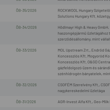
ÖB-35/2026
ROCKWOOL Hungary Szigetelőan
Solutions Hungary Kft. kőzetg
ÖB-34/2026
Hödlmayr High & Heavy GmbH, G
haszongépjármű üzletágához t
szerződésállomány, mint válla
ÖB-33/2026
MOL Upstream Zrt., Endrőd Gáz
Koncessziós Kft. Mogyoród Kon
Koncessziós Kft. O&GD Central 
gázfeldolgozó üzem és sárándi 
szénhidrogén bányatelek, mint
ÖB-32/2026
CSOFÉM Szerelvény Kft., CSOF
nagykereskedelmi üzletága
ÖB-31/2026
AGR-Invest Alfa Kft., Geo-Milk 