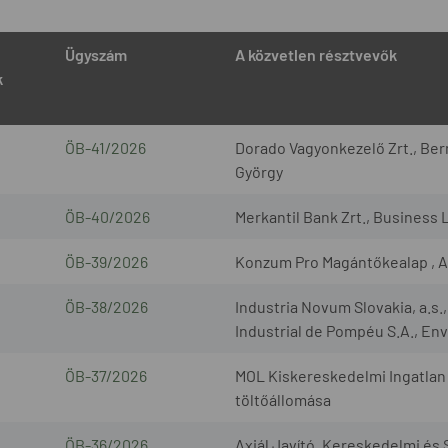
Ügyszám
A közvetlen résztvevők
k
ÖB-41/2026
Dorado Vagyonkezelő Zrt., Bern
György
ÖB-40/2026
Merkantil Bank Zrt., Business 
ÖB-39/2026
Konzum Pro Magántőkealap , A
ÖB-38/2026
Industria Novum Slovakia, a.s
Industrial de Pompéu S.A., Envi
ÖB-37/2026
MOL Kiskereskedelmi Ingatlan 
töltőállomása
ÖB-36/2026
Axiál Javító, Kereskedelmi és S