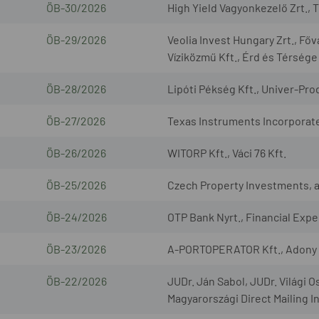
ÖB-30/2026
High Yield Vagyonkezelő Zrt., 
ÖB-29/2026
Veolia Invest Hungary Zrt., Fő
Víziközmű Kft., Érd és Térsége
ÖB-28/2026
Lipóti Pékség Kft., Univer-Prod
ÖB-27/2026
Texas Instruments Incorporated
ÖB-26/2026
WITORP Kft., Váci 76 Kft.
ÖB-25/2026
Czech Property Investments, a.s
ÖB-24/2026
OTP Bank Nyrt., Financial Exper
ÖB-23/2026
A-PORTOPERATOR Kft., Adony L
ÖB-22/2026
JUDr. Ján Sabol, JUDr. Világi O
Magyarországi Direct Mailing I