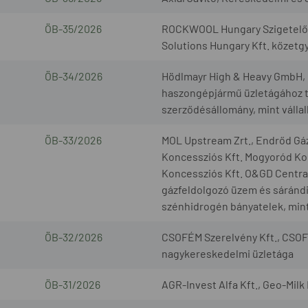
ÖB-35/2026
ROCKWOOL Hungary Szigetelőan
Solutions Hungary Kft. kőzetg
ÖB-34/2026
Hödlmayr High & Heavy GmbH, G
haszongépjármű üzletágához t
szerződésállomány, mint válla
ÖB-33/2026
MOL Upstream Zrt., Endrőd Gáz
Koncessziós Kft. Mogyoród Kon
Koncessziós Kft. O&GD Central 
gázfeldolgozó üzem és sárándi 
szénhidrogén bányatelek, mint
ÖB-32/2026
CSOFÉM Szerelvény Kft., CSOF
nagykereskedelmi üzletága
ÖB-31/2026
AGR-Invest Alfa Kft., Geo-Milk 