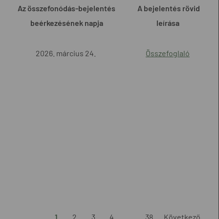
Az összefonódás-bejelentés
A bejelentés rövid
beérkezésének napja
leírása
2026. március 24.
Összefoglaló
1
2
3
4
...
38
Következő