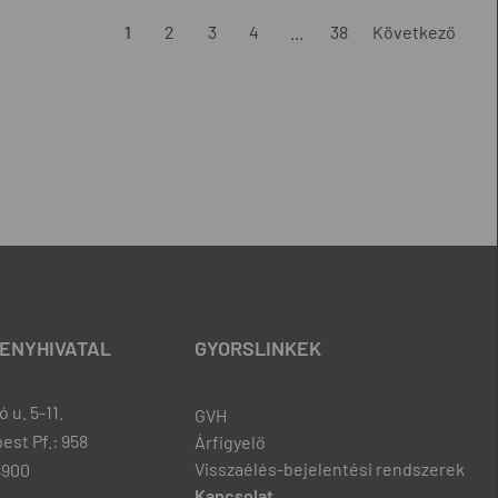
1
2
3
4
...
38
Következő
ENYHIVATAL
GYORSLINKEK
 u. 5-11.
GVH
est Pf.: 958
Árfigyelő
Visszaélés-bejelentési rendszerek
8900
Kapcsolat