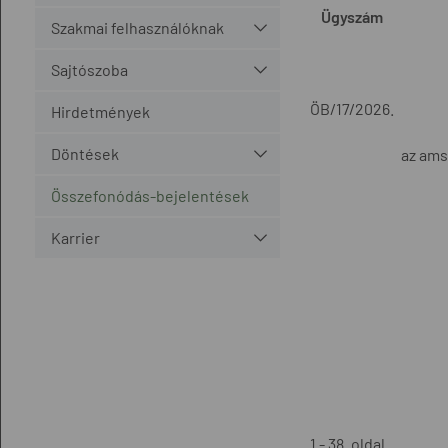
Ügyszám
Szakmai felhasználóknak
Sajtószoba
ÖB/17/2026.
Hirdetmények
Döntések
az ams
Összefonódás-bejelentések
Karrier
1 - 38. oldal