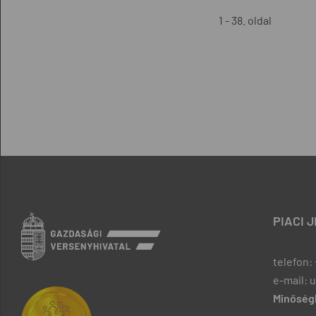
1 - 38. oldal
PIACI 
telefon: 
e-mail: 
Minőségb