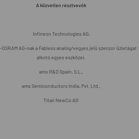
A közvetlen résztvevők
Infineon Technologies AG,
-OSRAM AG-nak a Fabless analóg/vegyes jelű szenzor üzletágat
alkotó egyes eszközei,
ams R&D Spain, S.L.,
ams Semiconductors India, Pvt. Ltd.,
Titan NewCo AG