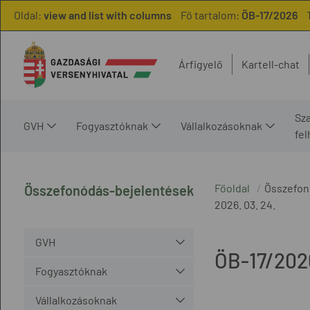
Oldal:
view and list with columns
Fő tartalom:
ÖB-17/2026
Árfigyelő
Kartell-chat
Sz
GVH
Fogyasztóknak
Vállalkozásoknak
fe
Főoldal
Összefon
Összefonódás-bejelentések
2026. 03. 24.
GVH
ÖB-17/202
Fogyasztóknak
Vállalkozásoknak