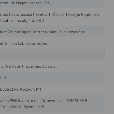
TritonLife Magánkórházak Zrt.
városi Csatornázási Művek Zrt., Érd és Térsége Regionális
 Csatorna-szolgáltató Kft.
uct Zrt. sütőipari üzletága, mint vállalkozásrész
, Silicon Laboratories Inc.
., CZ Hotel Properties JV, s.r.o.
t Kft.
ogisztikai Központ Kft.
szkár, PMK Invest, s.r.o., Cromwell a.s., DRESCHER
nformatikai és Nyomdai Kft.