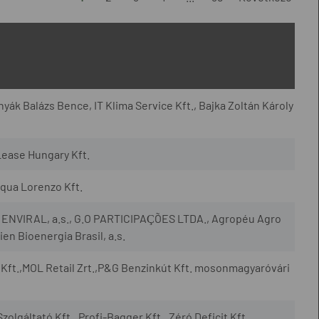
yák Balázs Bence, IT Klima Service Kft., Bajka Zoltán Károly
Lease Hungary Kft.
qua Lorenzo Kft.
., ENVIRAL, a.s., G.O PARTICIPAÇÕES LTDA., Agropéu Agro
en Bioenergia Brasil, a.s.
Kft.,MOL Retail Zrt.,P&G Benzinkút Kft. mosonmagyaróvári
zolgáltató Kft., Profi-Bagger Kft., Zéró Deficit Kft.