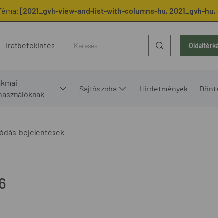
Téma:
[2021_gvh-view-and-list-with-columns-hu, 2021_gvh-hu, 
Kereső
Iratbetekintés
Oldaltérk
akmai
Sajtószoba
Hirdetmények
Dönt
lhasználóknak
ódás-bejelentések
6