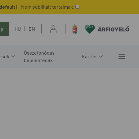
default]
Nem publikált tartalmak:
HU
EN
ép
Összefonódás-
ések
Karrier
bejelentések