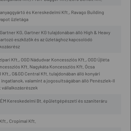
yaggyártó és Kereskedelmi Kft., Ravago Building
yapot üzletága
artner KG, Gartner KG tulajdonában álló High & Heavy
artozó eszközök és az üzletághoz kapcsolódó
lkozásrész
ipari Kft., OGD Nádudvar Koncessziós Kft., OGD Újléta
cessziós Kft. Nagykáta Koncessziós Kft. Ócsa
Kft., O&GD Central Kft. tulajdonában álló konyári
ingatlanok, valamint a jogosultságában álló Penészlek-II
 vállalkozásrészek
ÉM Kereskedelmi Bt. épületgépészeti és szaniteráru
Kft., Cropimal Kft.