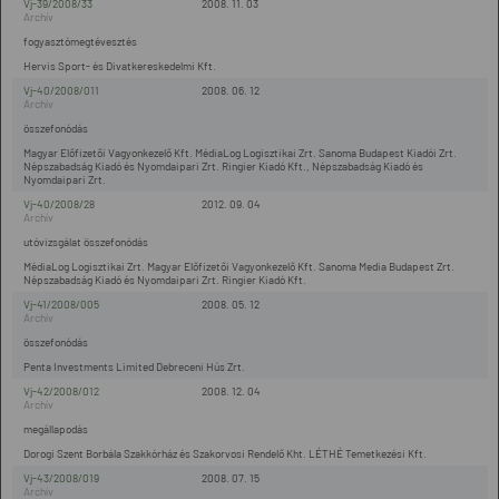
Vj-39/2008/33
2008. 11. 03
fogyasztómegtévesztés
Hervis Sport- és Divatkereskedelmi Kft.
Vj-40/2008/011
2008. 06. 12
összefonódás
Magyar Előfizetői Vagyonkezelő Kft. MédiaLog Logisztikai Zrt. Sanoma Budapest Kiadói Zrt.
Népszabadság Kiadó és Nyomdaipari Zrt. Ringier Kiadó Kft., Népszabadság Kiadó és
Nyomdaipari Zrt.
Vj-40/2008/28
2012. 09. 04
utóvizsgálat összefonódás
MédiaLog Logisztikai Zrt. Magyar Előfizetői Vagyonkezelő Kft. Sanoma Media Budapest Zrt.
Népszabadság Kiadó és Nyomdaipari Zrt. Ringier Kiadó Kft.
Vj-41/2008/005
2008. 05. 12
összefonódás
Penta Investments Limited Debreceni Hús Zrt.
Vj-42/2008/012
2008. 12. 04
megállapodás
Dorogi Szent Borbála Szakkórház és Szakorvosi Rendelő Kht. LÉTHÉ Temetkezési Kft.
Vj-43/2008/019
2008. 07. 15