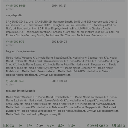
Vj-45/2008/626
2014. 07. 31
megállapodás
SAMSUNG SDI Co. Ltd., SAMSUNG SDI Germany GmbH, SAMSUNG SDI Magyarország Gyártó
és Értékesítő Zrt. „felszámolás alatt”, Chunghwa Picture Tubes Co. Ltd., Koninklijke Philips
N.V., LG Electronics, Inc., LG Philips Displays Holding B.V., LG Philips Displays Czech
Republic s.r.o., Toshiba Corporation, Panasonic Corporation, MT Picture Display Co. Ltd., MT
Picture Display Germany GmbH, Technicolor SA, Thomson Technicolor Polska sp. z.o.o
Vj-46/2008/36
2008. 09. 23
fogyasztómegtévesztés
Media Markt Westend Kft. Media Markt Tatabánya Kft. Media Markt Szombathely Kft. Media
Markt Szolnok Kft. Media Markt Székesfehérvár Kft. Media Markt Pólus Kft. Media Markt Stop
Shop Kft. Media Markt Szeged Kft. Media Markt Pécs Kft. Media Markt Megapark Kft. Media
Markt Miskolc Kft. Media Markt Nyíregyháza Kft. Media Markt Debrecen Kft. Media Markt
Budaörs Kft. Media Markt Békéscsaba Kft. Media Markt Árkád Kft. Media Markt Saturn
Holding Magyarország Kft. VIVALDI Kereskedelmi Kft.
Vj-46/2008/35
2008. 09. 23
fogyasztómegtévesztés
Media Markt Westend Kft. Media Markt Szombathely Kft. Media Markt Tatabánya Kft. Media
Markt Szolnok Kft. Media Markt Székesfehérvár Kft. Media Markt Szeged Kft. Media Markt
Stop Shop Kft. Media Markt Pólus Kft. Media Markt Pécs Kft. Media Markt Nyíregyháza Kft.
Media Markt Miskolc Kft. Media Markt Debrecen Kft. Media Markt Megapark Kft. Media Markt
Budaörs Kft. Media Markt Békéscsaba Kft. Media Markt Árkád Kft. VIVALDI Kereskedelmi Kft.
Media Markt Saturn Holding Magyarország Kft.
Előző
1–
17–
33–
47–
63–
80–
...
Következő
Utolsó