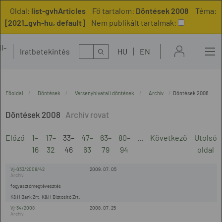
Oldal:
list-gvhArticles
Fő tartalom:
Döntések 2008
Téma:
[2021_gvh-hu, default]
Nem publikált tartalmak:
l-
Kereső
Iratbetekintés
HU
EN
t
Főoldal
Döntések
Versenyhivatali döntések
Archív
Döntések 2008
Döntések 2008
Előző
1–
17–
33–
47–
63–
80–
...
Következő
Utolsó
16
32
46
63
79
94
oldal
Vj-033/2008/42
2009. 07. 05
fogyasztómegtévesztés
K&H Bank Zrt. K&H Biztosító Zrt.
Vj-34/2008
2008. 07. 25