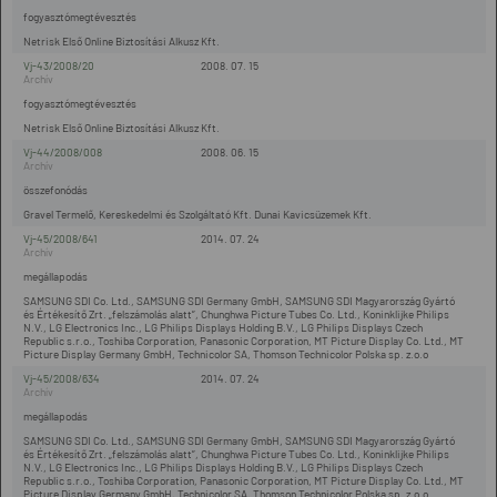
fogyasztómegtévesztés
Netrisk Első Online Biztosítási Alkusz Kft.
Vj-43/2008/20
2008. 07. 15
fogyasztómegtévesztés
Netrisk Első Online Biztosítási Alkusz Kft.
Vj-44/2008/008
2008. 06. 15
összefonódás
Gravel Termelő, Kereskedelmi és Szolgáltató Kft. Dunai Kavicsüzemek Kft.
Vj-45/2008/641
2014. 07. 24
megállapodás
SAMSUNG SDI Co. Ltd., SAMSUNG SDI Germany GmbH, SAMSUNG SDI Magyarország Gyártó
és Értékesítő Zrt. „felszámolás alatt”, Chunghwa Picture Tubes Co. Ltd., Koninklijke Philips
N.V., LG Electronics Inc., LG Philips Displays Holding B.V., LG Philips Displays Czech
Republic s.r.o., Toshiba Corporation, Panasonic Corporation, MT Picture Display Co. Ltd., MT
Picture Display Germany GmbH, Technicolor SA, Thomson Technicolor Polska sp. z.o.o
Vj-45/2008/634
2014. 07. 24
megállapodás
SAMSUNG SDI Co. Ltd., SAMSUNG SDI Germany GmbH, SAMSUNG SDI Magyarország Gyártó
és Értékesítő Zrt. „felszámolás alatt”, Chunghwa Picture Tubes Co. Ltd., Koninklijke Philips
N.V., LG Electronics Inc., LG Philips Displays Holding B.V., LG Philips Displays Czech
Republic s.r.o., Toshiba Corporation, Panasonic Corporation, MT Picture Display Co. Ltd., MT
Picture Display Germany GmbH, Technicolor SA, Thomson Technicolor Polska sp. z.o.o