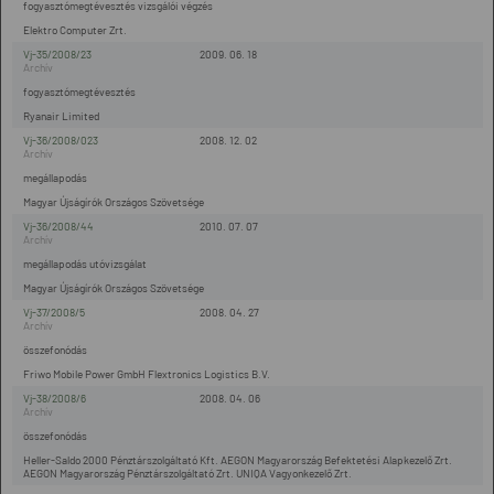
fogyasztómegtévesztés vizsgálói végzés
Elektro Computer Zrt.
Vj-35/2008/23
2009. 06. 18
fogyasztómegtévesztés
Ryanair Limited
Vj-36/2008/023
2008. 12. 02
megállapodás
Magyar Újságírók Országos Szövetsége
Vj-36/2008/44
2010. 07. 07
megállapodás utóvizsgálat
Magyar Újságírók Országos Szövetsége
Vj-37/2008/5
2008. 04. 27
összefonódás
Friwo Mobile Power GmbH Flextronics Logistics B.V.
Vj-38/2008/6
2008. 04. 06
összefonódás
Heller-Saldo 2000 Pénztárszolgáltató Kft. AEGON Magyarország Befektetési Alapkezelő Zrt.
AEGON Magyarország Pénztárszolgáltató Zrt. UNIQA Vagyonkezelő Zrt.