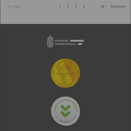
1 - 30. oldal
1
2
3
4
...
30
Következő