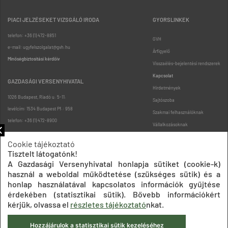
PIACI JELZÉSEKET VIZSGÁLÓ IRODA
GYORSLINKEK
telefon: +36 (1) 472-8851
GVH
e-mail: ugyfelszolgalat@gvh.hu
Árfigyelő
Minőségbiztosítási kérdőív
Visszaélés-bejelentési rendszerek
Kapcsolat
GAZDASÁGI VERSENYHIVATAL
Hirdetmények
1026 Budapest, Riadó u. 5-11.
Sajtószoba
levélcím: 1534 Budapest Pf.: 958
Szakmai felhasználóknak
telefon: +36 (1) 472-8900
Vállalkozásoknak
Fogyasztóknak
Cookie tájékoztató
Podcast
Tisztelt látogatónk!
Oldaltérkép
A Gazdasági Versenyhivatal honlapja sütiket (cookie-k)
használ a weboldal működtetése (szükséges sütik) és a
honlap használatával kapcsolatos információk gyűjtése
érdekében (statisztikai sütik). Bővebb információkért
kérjük, olvassa el
részletes tájékoztató
nkat.
Hozzájárulok a statisztikai sütik kezeléséhez