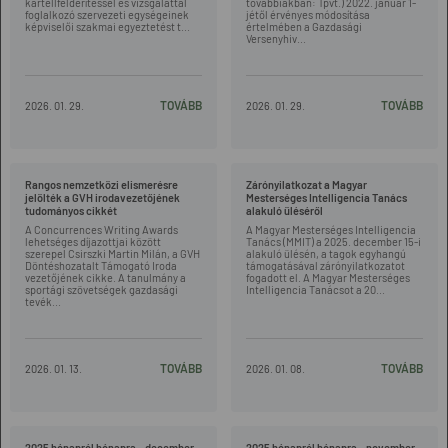
kartellfelderítéssel és vizsgálattal
továbbiakban: Tpvt.) 2022. január 1-
foglalkozó szervezeti egységeinek
jétől érvényes módosítása
képviselői szakmai egyeztetést t...
értelmében a Gazdasági
Versenyhiv...
TOVÁBB
TOVÁBB
2026. 01. 29.
2026. 01. 29.
Rangos nemzetközi elismerésre
Zárónyilatkozat a Magyar
jelölték a GVH irodavezetőjének
Mesterséges Intelligencia Tanács
tudományos cikkét
alakuló üléséről
A Concurrences Writing Awards
A Magyar Mesterséges Intelligencia
lehetséges díjazottjai között
Tanács (MMIT) a 2025. december 15-i
szerepel Csirszki Martin Milán, a GVH
alakuló ülésén, a tagok egyhangú
Döntéshozatalt Támogató Iroda
támogatásával zárónyilatkozatot
vezetőjének cikke. A tanulmány a
fogadott el. A Magyar Mesterséges
sportági szövetségek gazdasági
Intelligencia Tanácsot a 20...
tevék...
TOVÁBB
TOVÁBB
2026. 01. 13.
2026. 01. 08.
2025 hónapról hónapra – december
2025 hónapról hónapra – november