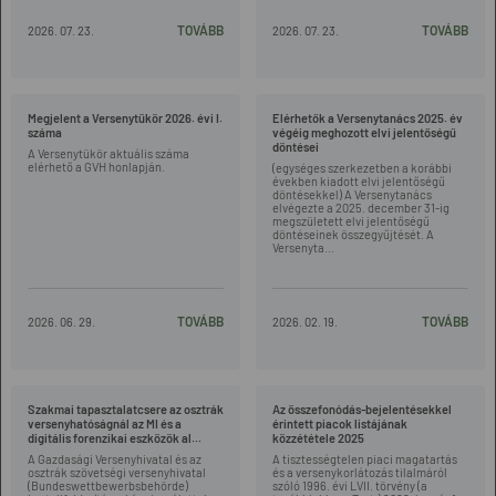
TOVÁBB
TOVÁBB
2026. 07. 23.
2026. 07. 23.
Megjelent a Versenytükör 2026. évi I.
Elérhetők a Versenytanács 2025. év
száma
végéig meghozott elvi jelentőségű
döntései
A Versenytükör aktuális száma
elérhető a GVH honlapján.
(egységes szerkezetben a korábbi
években kiadott elvi jelentőségű
döntésekkel) A Versenytanács
elvégezte a 2025. december 31-ig
megszületett elvi jelentőségű
döntéseinek összegyűjtését. A
Versenyta...
TOVÁBB
TOVÁBB
2026. 06. 29.
2026. 02. 19.
Szakmai tapasztalatcsere az osztrák
Az összefonódás-bejelentésekkel
versenyhatóságnál az MI és a
érintett piacok listájának
digitális forenzikai eszközök al...
közzététele 2025
A Gazdasági Versenyhivatal és az
A tisztességtelen piaci magatartás
osztrák szövetségi versenyhivatal
és a versenykorlátozás tilalmáról
(Bundeswettbewerbsbehörde)
szóló 1996. évi LVII. törvény (a