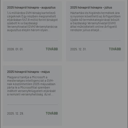
2025 hónapról hónapra – augusztus
2025 hónapról hónapra – július
1,4 milliárdos GVH-bírság kartellező
Háztartási és higiénés termékek ára
cégeknek Egy részben megismételt
is nyomon követhető az Árfigyelőben
eljárásban 547,8 millió forint bírságot
Újabb 40 termékkategóriával bővült
szabott ki a Gazdasági
a Gazdasági Versenyhivatal (GVH)
Versenyhivatal (GVH) Versenytanácsa
által működtetett online Árfigyelő
augusztus elején három olyan...
rendszer július elsejé...
TOVÁBB
TOVÁBB
2026. 01. 01.
2025. 12. 31.
2025 hónapról hónapra – május
Magyarul tanítja a Microsoft a
mesterséges intelligenciát a GVH-
nak köszönhetően 2025 májusában
zárta le a Microsofttal szemben
indított versenyfelügyeleti eljárását
a nemzeti versenyhatóság. Az el...
TOVÁBB
2025. 12. 29.