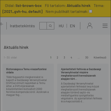
Oldal:
list-brown-box
Fő tartalom:
Aktuális hírek
Téma:
[2021_gvh-hu, default]
Nem publikált tartalmak:
l-
Kereső
Iratbetekintés
HU
EN
t
Aktuális hírek
1 - 30. oldal
1
2
3
4
...
30
Következő
Biztonságos a Temu visszafizetési
Ajánlattételi felhívás a Gazdasági
oldala
Versenyhivatal részére
meghatározott keresőszavak
Több fogyasztói megkeresést is
alapján tört...
kapott a Gazdasági Versenyhivatal
(GVH) az elmúlt napokban a Temu
A Gazdasági Versenyhivatal
által, a GVH eljárásának
ajánlattételi felhívást tesz közzé
köszönhetően biztosított 2000
meghatározott keresőszavak
forintos kompenzációról. Azoknak a
alapján történő sajtó- és
magyar fog...
médiafigyelési szolgáltatás
végzésére. Az ajánlattételi felhívás
és a kapcsolódó d...