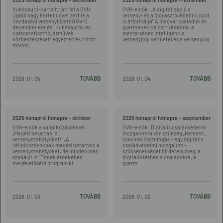
Kukásautó-kartellt tárt fel a GVH
GVH-elnök: „A digitalizáció a
Újabb nagy kartellügyet zárt le a
verseny- és a fogyasztóvédelmi jogot
Gazdasági Versenyhivatal (GVH)
is átformálja” A magyar családok és
december elején. Kukásautók és
gyermekek célzott védelme, a
csatornatisztító járművek
mesterséges intelligencia
közbeszerzéseit egyeztették tiltott
versenyjogi vetületei és a versenyjog
módon...
...
TOVÁBB
TOVÁBB
2026. 01. 05.
2026. 01. 04.
2025 hónapról hónapra – október
2025 hónapról hónapra – szeptember
GVH-elnök a vállalkozásoknak:
GVH-elnök: Digitális családvédelmi
„Megéri betartani a
mozgalomra van szükség „Nemzeti,
versenyszabályokat!” „A
szakmai összefogás – egy digitális
vállalkozásoknak megéri betartani a
családvédelmi mozgalom –
versenyszabályokat, de minden más
szükségességét hirdetem meg, a
szabályt is! Ennek érdekében
digitális térben a családokra, a
megfelelőségi program ki...
gyerm...
TOVÁBB
TOVÁBB
2026. 01. 03.
2026. 01. 02.