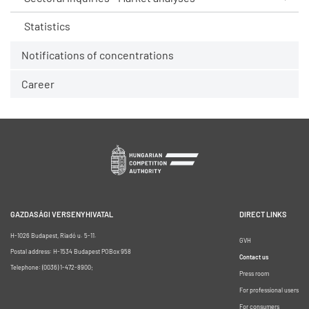
Statistics
Notifications of concentrations
Career
GAZDASÁGI VERSENYHIVATAL
DIRECT LINKS
H-1026 Budapest, Riadó u. 5-11.
GVH
Postal address: H-1534 Budapest POBox 958
Contact us
Telephone: (0036) 1-472-8900;
Press room
For professional users
For consumers