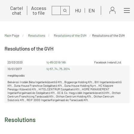
Cartel
Access
Search
HU
EN
chat
to file
Main Page
Resolutions
Resolutions of the GVH
Resolutions of the GVH
Resolutions of the GVH
23/03/2020
Vj-85/2016/189
Facebook Ireland Ltd.
10/01/2017
Vj-57_74_75_2014
megállapodás
Belvárosi Irodák Béta Ingatlanközvetítő Kft., Biggeorge Holding Kft., BXI Ingatlanközvetítő
Kft., Duna House Franchise Szolgáltató Kft., Duna House Holding Nyrt., HC Központ
Pénzügyi Közvetítő Kft., HITELCENTRUM Szolgáltató Kft., HOME MANAGEMENT
Ingatlanforgalmazó és Szolgáltató Kft., OC & Co. Hegyvidék Ingatlanközvetítő Kft., Otthon
Centrum Franchising Tanácsadó Kft., Otthon Centrum Holding Kft., Otthon Centrum
Solutions Kft., REIF 2000 Ingatlanforgalmazó és Tanácsadó Kft.
Resolutions