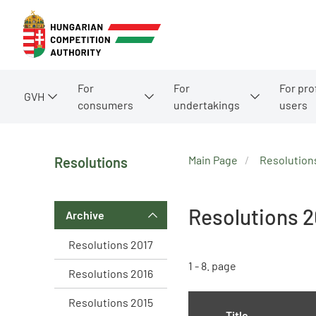
For
For
For pro
GVH
consumers
undertakings
users
Main Page
Resolution
Resolutions
Resolutions 
Archive
Resolutions 2017
1 - 8. page
Resolutions 2016
Resolutions 2015
Title