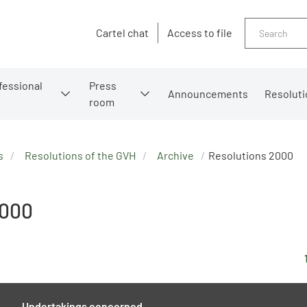
Search
Cartel chat
Access to file
fessional
Press
Announcements
Resoluti
room
s
Resolutions of the GVH
Archive
Resolutions 2000
2000
Undertakings concerned