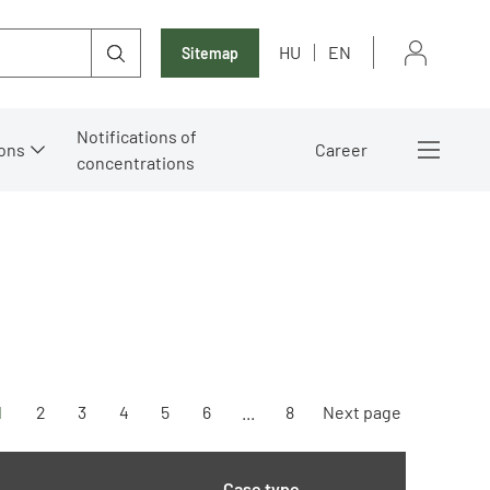
HU
EN
Sitemap
Notifications of
ons
Career
concentrations
1
2
3
4
5
6
...
8
Next page
Case type