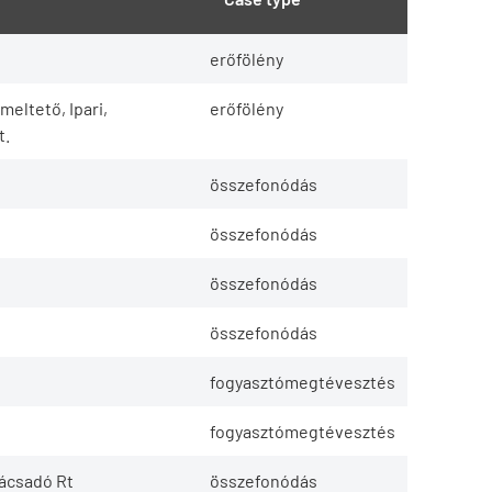
erőfölény
eltető, Ipari,
erőfölény
t.
összefonódás
összefonódás
összefonódás
összefonódás
fogyasztómegtévesztés
fogyasztómegtévesztés
nácsadó Rt
összefonódás