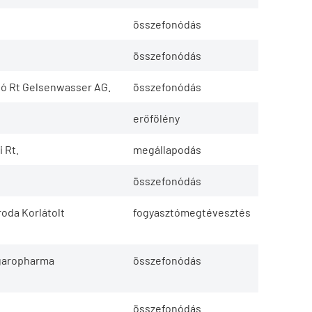
összefonódás
összefonódás
tó Rt Gelsenwasser AG.
összefonódás
erőfölény
 Rt.
megállapodás
összefonódás
roda Korlátolt
fogyasztómegtévesztés
ngaropharma
összefonódás
összefonódás