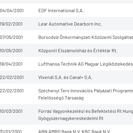
04/04/2001
EDF International S.A.
19/02/2001
Lear Automative Dearborn Inc.
07/05/2001
Borsodvíz Önkormányzati Közüzemi Szolgálta
10/05/2001
Központi Elszámolóház és Értéktár Rt.
18/04/2001
Lufthansa Technik AG Magyar Légiközlekedési
22/02/2001
Vivendi S.A. és Canal+ S.A.
22/02/2001
Széchenyi Terv Innovációs Pályázati Programi
Felelősségű Társaság
10/03/2001
Forrás Vagyonkezelési és Befektetési Rt Hu
Gyógyszernagykereskedelmi Rt
31/01/2001
ABN AMRO Bank N.V. KBC Bank N.V.