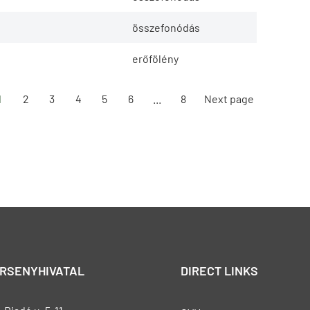
összefonódás
erőfölény
1
2
3
4
5
6
...
8
Next page
ERSENYHIVATAL
DIRECT LINKS