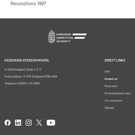
Resolutions 1997
GAZDASÁGI VERSENYHIVATAL
DIRECT LINKS
H-1026 Budapest, Riadó u. 5-11.
GVH
Postal address: H-1534 Budapest POBox 958
Contact us
Telephone: (0036) 1-472-8900;
Press room
For professional users
For consumers
Sitemap