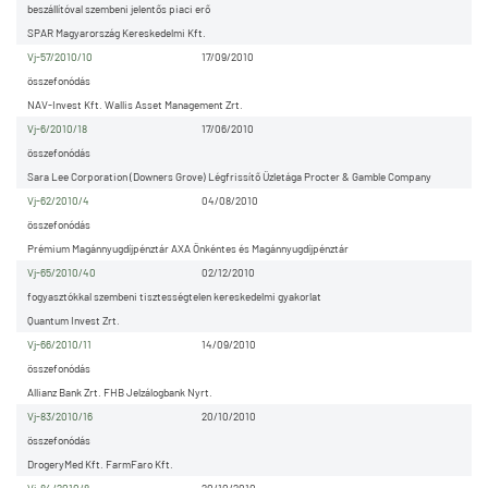
beszállítóval szembeni jelentős piaci erő
SPAR Magyarország Kereskedelmi Kft.
Vj-57/2010/10
17/09/2010
összefonódás
NAV-Invest Kft. Wallis Asset Management Zrt.
Vj-6/2010/18
17/06/2010
összefonódás
Sara Lee Corporation (Downers Grove) Légfrissítő Üzletága Procter & Gamble Company
Vj-62/2010/4
04/08/2010
összefonódás
Prémium Magánnyugdíjpénztár AXA Önkéntes és Magánnyugdíjpénztár
Vj-65/2010/40
02/12/2010
fogyasztókkal szembeni tisztességtelen kereskedelmi gyakorlat
Quantum Invest Zrt.
Vj-66/2010/11
14/09/2010
összefonódás
Allianz Bank Zrt. FHB Jelzálogbank Nyrt.
Vj-83/2010/16
20/10/2010
összefonódás
DrogeryMed Kft. FarmFaro Kft.