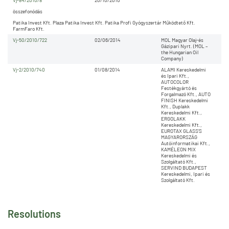
Vj-84/2010/8
20/10/2010
összefonódás
Patika Invest Kft. Plaza Patika Invest Kft. Patika Profi Gyógyszertár Működtető Kft.
FarmFaro Kft.
Vj-50/2010/722
02/06/2014
MOL Magyar Olaj-és
Gázipari Nyrt. (MOL –
the Hungarian Oil
Company)
Vj-2/2010/740
01/08/2014
ALAMI Kereskedelmi
és Ipari Kft.,
AUTOCOLOR
Festékgyártó és
Forgalmazó Kft., AUTO
FINISH Kereskedelmi
Kft., Duplakk
Kereskedelmi Kft.,
ERGOLAKK
Kereskedelmi Kft.,
EUROTAX GLASS’S
MAGYARORSZÁG
Autóinformatikai Kft.,
KAMÉLEON MIX
Kereskedelmi és
Szolgáltató Kft.,
SERVIND BUDAPEST
Kereskedelmi, Ipari és
Szolgáltató Kft.
Resolutions