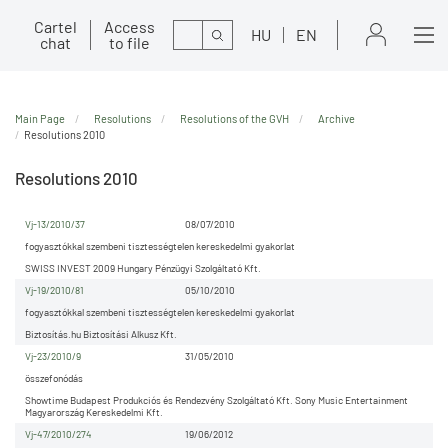
Cartel
Access
Search
HU
EN
chat
to file
Main Page
Resolutions
Resolutions of the GVH
Archive
Resolutions 2010
Resolutions 2010
Vj-13/2010/37
08/07/2010
fogyasztókkal szembeni tisztességtelen kereskedelmi gyakorlat
SWISS INVEST 2009 Hungary Pénzügyi Szolgáltató Kft.
Vj-19/2010/81
05/10/2010
fogyasztókkal szembeni tisztességtelen kereskedelmi gyakorlat
Biztosítás.hu Biztosítási Alkusz Kft.
Vj-23/2010/9
31/05/2010
összefonódás
Showtime Budapest Produkciós és Rendezvény Szolgáltató Kft. Sony Music Entertainment
Magyarország Kereskedelmi Kft.
Vj-47/2010/274
19/06/2012