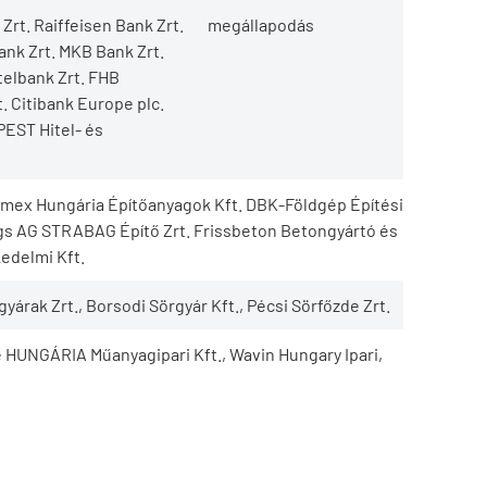
Zrt. Raiffeisen Bank Zrt.
megállapodás
nk Zrt. MKB Bank Zrt.
telbank Zrt. FHB
 Citibank Europe plc.
PEST Hitel- és
emex Hungária Építőanyagok Kft. DBK-Földgép Építési
s AG STRABAG Építő Zrt. Frissbeton Betongyártó és
delmi Kft.
árak Zrt., Borsodi Sörgyár Kft., Pécsi Sörfőzde Zrt.
fe HUNGÁRIA Műanyagipari Kft., Wavin Hungary Ipari,