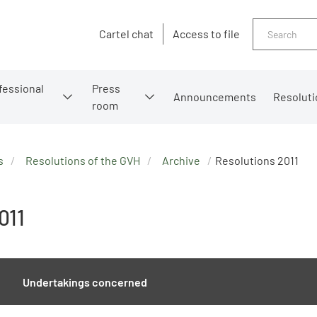
Search
Cartel chat
Access to file
fessional
Press
Announcements
Resoluti
room
s
Resolutions of the GVH
Archive
Resolutions 2011
011
Undertakings concerned