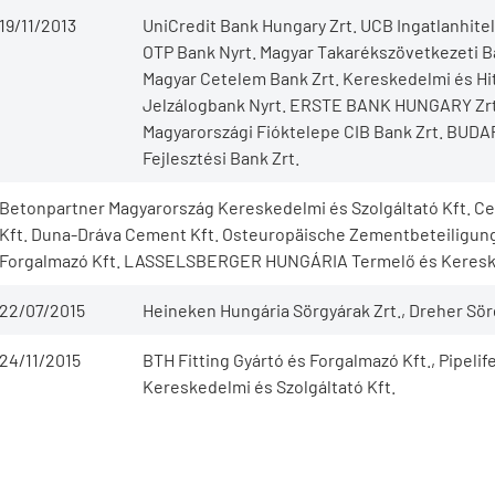
19/11/2013
UniCredit Bank Hungary Zrt. UCB Ingatlanhitel 
OTP Bank Nyrt. Magyar Takarékszövetkezeti Ba
Magyar Cetelem Bank Zrt. Kereskedelmi és Hi
Jelzálogbank Nyrt. ERSTE BANK HUNGARY Zrt.
Magyarországi Fióktelepe CIB Bank Zrt. BUDA
Fejlesztési Bank Zrt.
Betonpartner Magyarország Kereskedelmi és Szolgáltató Kft. C
Kft. Duna-Dráva Cement Kft. Osteuropäische Zementbeteiligung
Forgalmazó Kft. LASSELSBERGER HUNGÁRIA Termelő és Kereske
22/07/2015
Heineken Hungária Sörgyárak Zrt., Dreher Sörgy
24/11/2015
BTH Fitting Gyártó és Forgalmazó Kft., Pipeli
Kereskedelmi és Szolgáltató Kft.