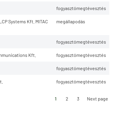
fogyasztómegtévesztés
LCP Systems Kft. MITAC
megállapodás
fogyasztómegtévesztés
mmunications Kft.
fogyasztómegtévesztés
fogyasztómegtévesztés
t.
fogyasztómegtévesztés
1
2
3
Next page