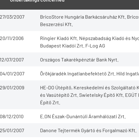
27/03/2007
BricoStore Hungária Barkácsáruház Kft. Bric
Beszerzési Kft.
20/11/2006
Ringier Kiadó Kft. Népszabadság Kiadó és Ny
Budapest Kiadói Zrt. F-Log AG
12/07/2007
Országos Takarékpénztár Bank Nyrt.
04/01/2007
Örökjáradék Ingatlanbefektető Zrt. Hild Ingat
29/01/2009
HE-DO Útépítő, Kereskedelmi és Szolgáltató K
és Vasútépítő Zrt. Swietelsky Építő Kft. EGÚT 
Építő Zrt.
08/12/2010
E.ON Észak-Dunántúli Áramhálózati Zrt.
25/01/2007
Danone Tejtermék Gyártó és Forgalmazó Kft.