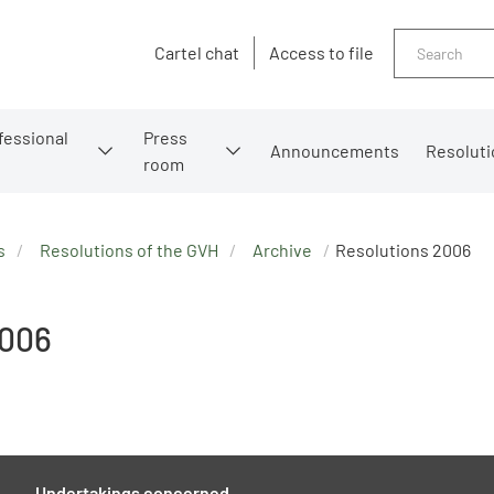
Search
Cartel chat
Access to file
fessional
Press
Announcements
Resoluti
room
s
Resolutions of the GVH
Archive
Resolutions 2006
2006
Undertakings concerned