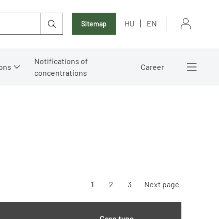
HU
EN
Sitemap
Notifications of
ons
Career
concentrations
1
2
3
Next page
Case type