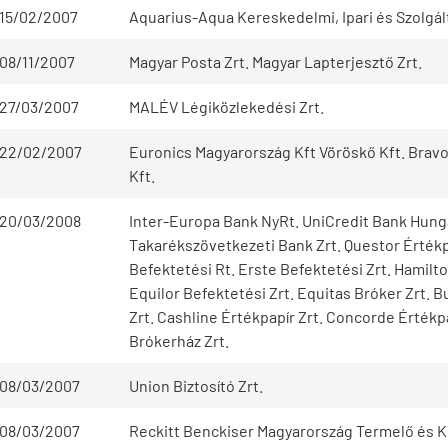
15/02/2007
Aquarius-Aqua Kereskedelmi, Ipari és Szolgált
08/11/2007
Magyar Posta Zrt. Magyar Lapterjesztő Zrt.
27/03/2007
MALÉV Légiközlekedési Zrt.
22/02/2007
Euronics Magyarország Kft Vöröskő Kft. Bravot
Kft.
20/03/2008
Inter-Europa Bank NyRt. UniCredit Bank Hunga
Takarékszövetkezeti Bank Zrt. Questor Érték
Befektetési Rt. Erste Befektetési Zrt. Hamil
Equilor Befektetési Zrt. Equitas Bróker Zrt. 
Zrt. Cashline Értékpapír Zrt. Concorde Értékp
Brókerház Zrt.
08/03/2007
Union Biztosító Zrt.
08/03/2007
Reckitt Benckiser Magyarország Termelő és K