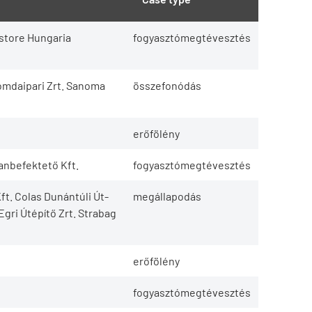
ostore Hungaria
fogyasztómegtévesztés
omdaipari Zrt. Sanoma
összefonódás
erőfölény
lanbefektető Kft.
fogyasztómegtévesztés
ft. Colas Dunántúli Út-
megállapodás
Egri Útépítő Zrt. Strabag
erőfölény
fogyasztómegtévesztés