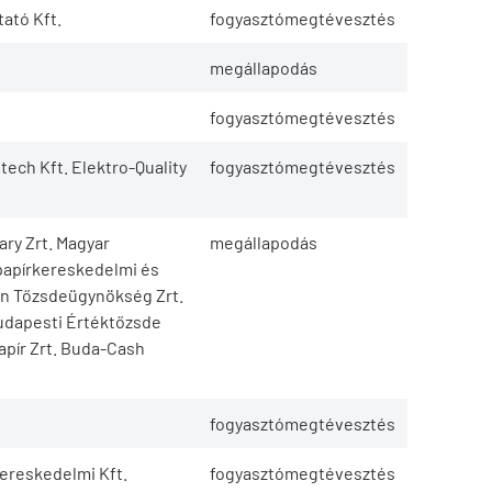
ató Kft.
fogyasztómegtévesztés
megállapodás
fogyasztómegtévesztés
ech Kft. Elektro-Quality
fogyasztómegtévesztés
ry Zrt. Magyar
megállapodás
papírkereskedelmi és
ton Tőzsdeügynökség Zrt.
Budapesti Értéktőzsde
apír Zrt. Buda-Cash
fogyasztómegtévesztés
ereskedelmi Kft.
fogyasztómegtévesztés