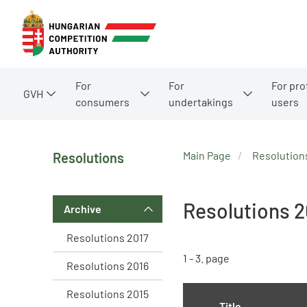
For
For
For pro
GVH
consumers
undertakings
users
Main Page
Resolution
Resolutions
Resolutions 
Archive
Resolutions 2017
1 - 3. page
Resolutions 2016
Resolutions 2015
Title