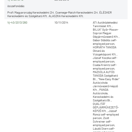
összefonódás
Profi Magyarország Kereskedelmi Zrt. Csemege-Match Kereskedelmi Zrt. ÉLÉSKER
Kereskedelmi és Szolgáltató Kft. ALASZKA Kereskedelmi Kft.
Vj-40/2013/260
10/11/2014
ATI Autóközlekedési
Tanintézet Kft.,
BILUX" Győr-Moson-
Sopron Megyei
Gépjárművezető Kft.,
Gábor Göbölös self-
employed person,
HORVÁTH TANODA
Oktató és
Vizsgaközpont Kft.,
József Koczka self-
employed person,
Csaba Kránitz self-
employed person,
MAZSOLA AUTÓS
TANODA Szolgáltató
Bt., "New Easy Rider"
Autósiskola
Járművezető-képző
Kft., PANDA
Autósiskola,
Kereskedelmi és
Szolgáltató Bt.,
QUALITÄT
GÉPJÁRMŰVEZETŐ-
KÉPZŐ Kft., József
Roncz self-employed
person, Zsolt
Schreiner self-
employed person,
László Stern self-