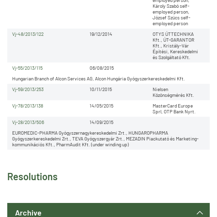
employed person,
Károly Szabó self-
employed person,
József Szücs self-
employed person
Vj-48/2013/122
19/12/2014
OTYS ÚTTECHNIKA
Kft., ÚT-GARANTOR
Kft., Kristály-Vár
Építési, Kereskedelmi
és Szolgáltató Kft.
Vj-55/2013/115
06/08/2015
Hungarian Branch of Alcon Services AG, Alcon Hungária Gyógyszerkereskedelmi Kft.
Vj-59/2013/253
10/11/2015
Nielsen
Közönségmérés Kft.
Vj-78/2013/138
14/05/2015
MasterCard Europe
Sprl, OTP Bank Nyrt.
Vj-28/2013/506
14/09/2015
EUROMEDIC-PHARMA Gyógyszernagykereskedelmi Zrt., HUNGAROPHARMA
Gyógyszerkereskedelmi Zrt., TEVA Gyógyszergyár Zrt., MEZADIN Piackutató és Marketing-
kommunikációs Kft., PharmAudit Kft. (under winding up)
Resolutions
Archive