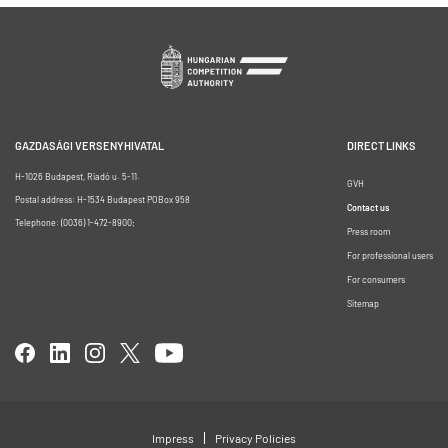
GAZDASÁGI VERSENYHIVATAL
DIRECT LINKS
H-1026 Budapest, Riadó u. 5-11.
GVH
Postal address: H-1534 Budapest POBox 958
Contact us
Telephone: (0036) 1-472-8900;
Press room
For professional users
For consumers
Sitemap
Impress
Privacy Policies