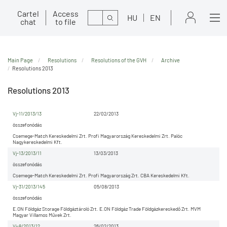
Cartel
Access
Search
HU
EN
chat
to file
Main Page
Resolutions
Resolutions of the GVH
Archive
Resolutions 2013
Resolutions 2013
Vj-11/2013/13
22/02/2013
összefonódás
Csemege-Match Kereskedelmi Zrt. Profi Magyarország Kereskedelmi Zrt. Palóc
Nagykereskedelmi Kft.
Vj-13/2013/11
13/03/2013
összefonódás
Csemege-Match Kereskedelmi Zrt. Profi Magyarország Zrt. CBA Kereskedelmi Kft.
Vj-31/2013/145
05/08/2013
összefonódás
E.ON Földgáz Storage Földgáztároló Zrt. E.ON Földgáz Trade Földgázkereskedő Zrt. MVM
Magyar Villamos Művek Zrt.
Vj-8/2013/12
26/02/2013