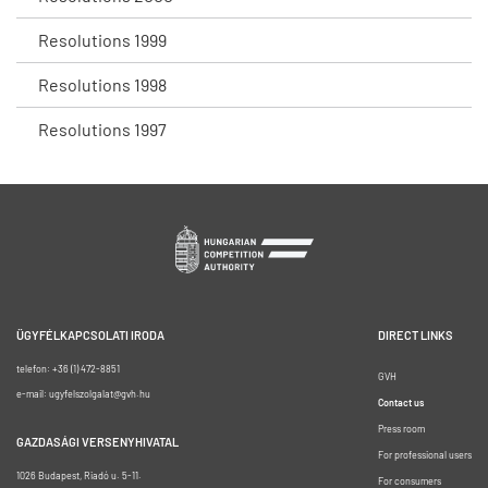
Resolutions 1999
Resolutions 1998
Resolutions 1997
ÜGYFÉLKAPCSOLATI IRODA
DIRECT LINKS
telefon: +36 (1) 472-8851
GVH
e-mail: ugyfelszolgalat@gvh.hu
Contact us
Press room
GAZDASÁGI VERSENYHIVATAL
For professional users
1026 Budapest, Riadó u. 5-11.
For consumers