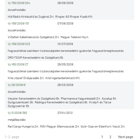
Vj-155/2008/204
26/06/2009
összefonódás
Híd Rádió Hírkészítő és Sugárzó Zrt. Ringier AG Ringier Kiadó Kft.
Vj-158/2008/151
07/08/2009
összefonódás
ViDaNet Kábeltelevíziós Szolgáltató Zrt. Magyar Telekom Nyrt.
Vj-159/2008/023
10/07/2009
fogyasztókkal szembeni tisztességtelen kereskedelmi gyakorlat fogyasztómegtévesztés
ORO-TEAM Kereskedelmi és Szolgáltató Bt.
Vj-165/2008/27
26/05/2009
fogyasztókkal szembeni tisztességtelen kereskedelmi gyakorlat fogyasztómegtévesztés
Hild József Örökjáradék Zrt. Hild Ingatlanbefektető Kft.
Vj-28/2008/6
26/03/2008
összefonódás
Veszter Kereskedelmi és Szolgáltató Bt. Pharmanova Vagyonkezelő Zrt. Ascelup 64
Gyógyszerészeti Bt. Rézkígyó Kereskedelmi és Szolgáltató Bt. Királyfi és Társa
Gyógyszertár Bt.
Vj-3/2008/363
27/04/2012
megállapodás
Rail Cargo Hungaria Zrt. MÁV Magyar Államvasutak Zrt. Győr-Sopron-Ebenfurti Vasút Zrt.
1 - 2. page
1
2
Next page