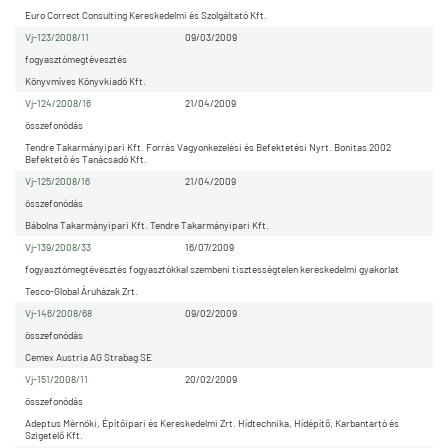
Euro Correct Consulting Kereskedelmi és Szolgáltató Kft.
Vj-123/2008/11
09/03/2009
fogyasztómegtévesztés
Könyvmíves Könyvkiadó Kft.
Vj-124/2008/16
21/04/2009
összefonódás
Tendre Takarmányipari Kft. Forrás Vagyonkezelési és Befektetési Nyrt. Bonitas 2002
Befektető és Tanácsadó Kft.
Vj-125/2008/16
21/04/2009
összefonódás
Bábolna Takarmányipari Kft. Tendre Takarmányipari Kft.
Vj-139/2008/33
16/07/2009
fogyasztómegtévesztés fogyasztókkal szembeni tisztességtelen kereskedelmi gyakorlat
Tesco-Global Áruházak Zrt.
Vj-146/2008/68
09/02/2009
összefonódás
Cemex Austria AG Strabag SE
Vj-151/2008/11
20/02/2009
összefonódás
Adeptus Mérnöki, Építőipari és Kereskedelmi Zrt. Hídtechnika, Hídépítő, Karbantartó és
Szigetelő Kft.