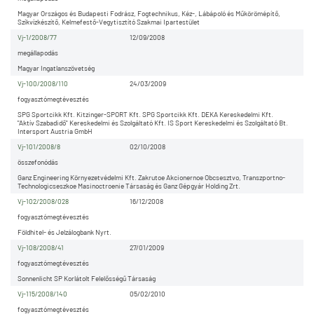
Magyar Országos és Budapesti Fodrász, Fogtechnikus, Kéz-, Lábápoló és Műkörömépítő,
Szíkvízkészítő, Kelmefestő-Vegytisztító Szakmai Ipartestület
Vj-1/2008/77
12/09/2008
megállapodás
Magyar Ingatlanszövetség
Vj-100/2008/110
24/03/2009
fogyasztómegtévesztés
SPG Sportcikk Kft. Kitzinger-SPORT Kft. SPG Sportcikk Kft. DEKA Kereskedelmi Kft.
"Aktív Szabadidő" Kereskedelmi és Szolgáltató Kft. IS Sport Kereskedelmi és Szolgáltató Bt.
Intersport Austria GmbH
Vj-101/2008/8
02/10/2008
összefonódás
Ganz Engineering Környezetvédelmi Kft. Zakrutoe Akcionernoe Obcsesztvo, Transzportno-
Technologicseszkoe Masinoctroenie Társaság és Ganz Gépgyár Holding Zrt.
Vj-102/2008/028
16/12/2008
fogyasztómegtévesztés
Földhitel- és Jelzálogbank Nyrt.
Vj-108/2008/41
27/01/2009
fogyasztómegtévesztés
Sonnenlicht SP Korlátolt Felelősségű Társaság
Vj-115/2008/140
05/02/2010
fogyasztómegtévesztés