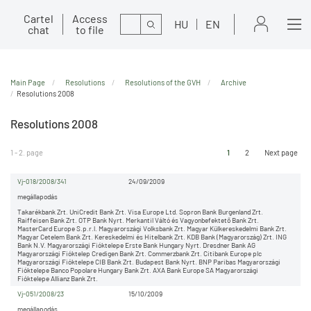
Cartel
Access
Kereső
HU
EN
chat
to file
Main Page
Resolutions
Resolutions of the GVH
Archive
Resolutions 2008
Resolutions 2008
1 - 2. page
1
2
Next page
Vj-018/2008/341
24/09/2009
megállapodás
Takarékbank Zrt. UniCredit Bank Zrt. Visa Europe Ltd. Sopron Bank Burgenland Zrt.
Raiffeisen Bank Zrt. OTP Bank Nyrt. Merkantil Váltó és Vagyonbefektető Bank Zrt.
MasterCard Europe S.p.r.l. Magyarországi Volksbank Zrt. Magyar Külkereskedelmi Bank Zrt.
Magyar Cetelem Bank Zrt. Kereskedelmi és Hitelbank Zrt. KDB Bank (Magyarország) Zrt. ING
Bank N.V. Magyarországi Fióktelepe Erste Bank Hungary Nyrt. Dresdner Bank AG
Magyarországi Fióktelep Credigen Bank Zrt. Commerzbank Zrt. Citibank Europe plc
Magyarországi Fióktelepe CIB Bank Zrt. Budapest Bank Nyrt. BNP Paribas Magyarországi
Fióktelepe Banco Popolare Hungary Bank Zrt. AXA Bank Europe SA Magyarországi
Fióktelepe Allianz Bank Zrt.
Vj-051/2008/23
15/10/2009
megállapodás