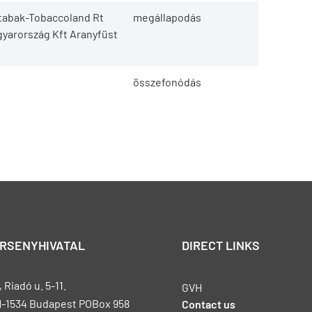
otabak-Tobaccoland Rt
megállapodás
agyarország Kft Aranyfüst
összefonódás
ERSENYHIVATAL
DIRECT LINKS
Riadó u. 5-11.
GVH
H-1534 Budapest POBox 958
Contact us