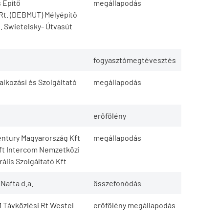
 Építő
megállapodás
Rt. (DEBMUT) Mélyépítő
t. Swietelsky- Útvasút
fogyasztómegtévesztés
lalkozási és Szolgáltató
megállapodás
erőfölény
entury Magyarország Kft
megállapodás
ft Intercom Nemzetközi
rális Szolgáltató Kft
 Nafta d.a.
összefonódás
 Távközlési Rt Westel
erőfölény megállapodás