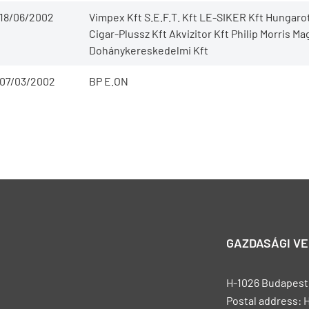
18/06/2002
Vimpex Kft S.E.F.T. Kft LE-SIKER Kft Hungar
Cigar-Plussz Kft Akvizitor Kft Philip Morris M
Dohánykereskedelmi Kft
07/03/2002
BP E.ON
GAZDASÁGI V
H-1026 Budapest, 
Postal address: 