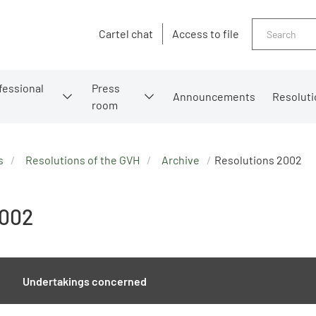
Search
Cartel chat
Access to file
fessional
Press
Announcements
Resoluti
room
s
Resolutions of the GVH
Archive
Resolutions 2002
2002
Undertakings concerned