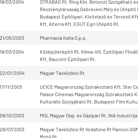
18/03/2004
STRABAG Rt. Ring Kkt. Betonút Szolgáltató és
Részvénytársaság Debreceni Mély és Útépítő 
Budapest Építőipari, Kivitelező és Tervező Kf
Kft. Alterra Kft. EGUT Egri Útépítő Rt.
21/05/2003
Pharmacia Italia S.p.a.
18/03/2004
Középületépítő Rt. Klíma-Vill. Építőipari Fővál
Kft. Baucont Építőipari Rt.
22/01/2004
Magyar Távközlési Rt.
17/11/2003
UCICE Magyarország Szórakoztató Kft. Ster C
Palace Cinemas Magyarország Szórakoztató K
Kulturális Szolgáltató Rt. Budapest Film Kultu
09/10/2003
MOL Magyar Olaj- és Gázipari Rt. INA Industrija
28/07/2003
Magyar Távközlési Rt Vodafone Rt Pannon GSM
Mobil Rt