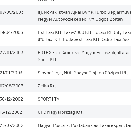
08/05/2003
Ifj. Novák István Ajkai GVMK Turbo Gépjárműv
Megyei Autóközlekedési Kft Gőgős Zoltán
19/04/2003
Est Taxi Kft. Taxi-2000 Kft. Főtaxi Rt. City Ta
6*6 Taxi Kft. Budapest Taxi Kft Rádió Taxi Ász 
22/01/2003
FOTEX Első Amerikai Magyar Fotószolgáltatás
Sport Kft
21/01/2003
Slovnaft a.s. MOL Magyar Olaj- és Gázipari Rt.
07/08/2003
Zelka Rt.
30/12/2002
SPORT1 TV
16/12/2002
UPC Magyarország Kft.
23/07/2002
Magyar Posta Rt Postabank és Takarékpénztár