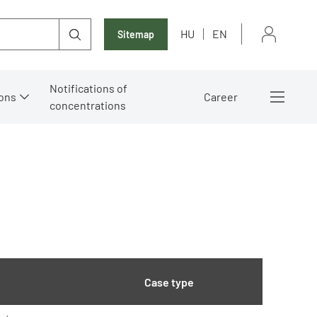
HU
EN
Sitemap
Notifications of
ons
Career
concentrations
Case type