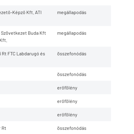
ezető-Képző Kft. ATI
megállapodás
xi Szövetkezet Buda Kft
megállapodás
Kft.
i Rt FTC Labdarugó és
összefonódás
összefonódás
erőfölény
erőfölény
erőfölény
 Rt
összefonódás