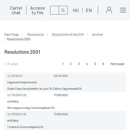
Cartel
Access
Search
HU
EN
chat
to file
Main Page
Resolutions
Resolutions of the GVH
Archive
Resolutions 2001
Resolutions 2001
1 - 6. page
1
2
3
4
5
6
Next page
Vj-115/2001/
02/10/2001
fogyasztómegtévesztés
Skála-Coop Kereskedelmi és Ipari Rt Callum Vagyonkezelő Rt
Vj-176/2001/25
17/09/2002
erőfölény
Dél-magyarországi Áramszolgáltató Rt.
Vj-176/2001/25
17/09/2002
erőfölény
Tiszántúli Áramszolgáltató Rt