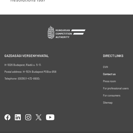
GAZDASÁGI VERSENYHIVATAL
DIRECT LINKS
H-1026 Budapest, Riadó u. 5-11.
GVH
Postal address: H-1534 Budapest POBox 958
Contact us
Telephone: (0036) 1-472-8900;
Press room
For professional users
For consumers
Sitemap