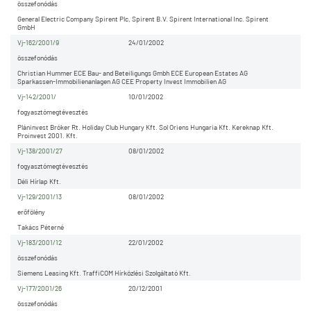
összefonódás
General Electric Company Spirent Plc, Spirent B.V. Spirent International Inc. Spirent
GmbH
Vj-162/2001/9
24/01/2002
összefonódás
Christian Hummer ECE Bau- and Beteiligungs Gmbh ECE European Estates AG
Sparkassen-Immobilienanlagen AG CEE Property Invest Immobilien AG
Vj-142/2001/
10/01/2002
fogyasztómegtévesztés
Pláninvest Bróker Rt. Holiday Club Hungary Kft. Sol Oriens Hungaria Kft. Kereknap Kft.
Proinvest 2001. Kft.
Vj-138/2001/27
08/01/2002
fogyasztómegtévesztés
Déli Hírlap Kft.
Vj-129/2001/13
08/01/2002
erőfölény
Takács Péterné
Vj-183/2001/12
22/01/2002
összefonódás
Siemens Leasing Kft. TraffiCOM Hírközlési Szolgáltató Kft.
Vj-177/2001/26
20/12/2001
összefonódás