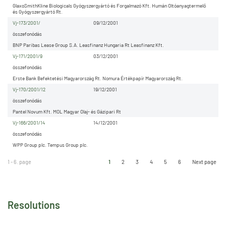
GlaxoSmithKline Biologicals Gyógyszergyártó és Forgalmazó Kft. Humán Oltóanyagtermelő
és Gyógyszergyártó Rt.
Vj-173/2001/
09/12/2001
összefonódás
BNP Paribas Lease Group S.A. Leasfinanz Hungaria Rt Leasfinanz Kft.
Vj-171/2001/9
03/12/2001
összefonódás
Erste Bank Befektetési Magyarország Rt. Nomura Értékpapír Magyarország Rt.
Vj-170/2001/12
19/12/2001
összefonódás
Pantel Novum Kft. MOL Magyar Olaj- és Gázipari Rt
Vj-166/2001/14
14/12/2001
összefonódás
WPP Group plc. Tempus Group plc.
1 - 6. page
1
2
3
4
5
6
Next page
Resolutions