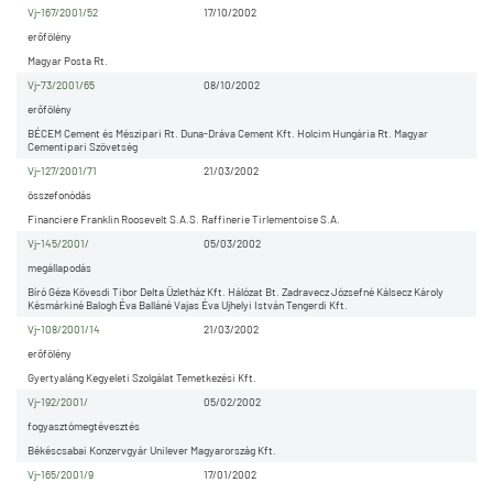
Vj-167/2001/52
17/10/2002
erőfölény
Magyar Posta Rt.
Vj-73/2001/65
08/10/2002
erőfölény
BÉCEM Cement és Mészipari Rt. Duna-Dráva Cement Kft. Holcim Hungária Rt. Magyar
Cementipari Szövetség
Vj-127/2001/71
21/03/2002
összefonódás
Financiere Franklin Roosevelt S.A.S. Raffinerie Tirlementoise S.A.
Vj-145/2001/
05/03/2002
megállapodás
Bíró Géza Kövesdi Tibor Delta Üzletház Kft. Hálózat Bt. Zadravecz Józsefné Kálsecz Károly
Késmárkiné Balogh Éva Balláné Vajas Éva Ujhelyi István Tengerdi Kft.
Vj-108/2001/14
21/03/2002
erőfölény
Gyertyaláng Kegyeleti Szolgálat Temetkezési Kft.
Vj-192/2001/
05/02/2002
fogyasztómegtévesztés
Békéscsabai Konzervgyár Unilever Magyarország Kft.
Vj-165/2001/9
17/01/2002