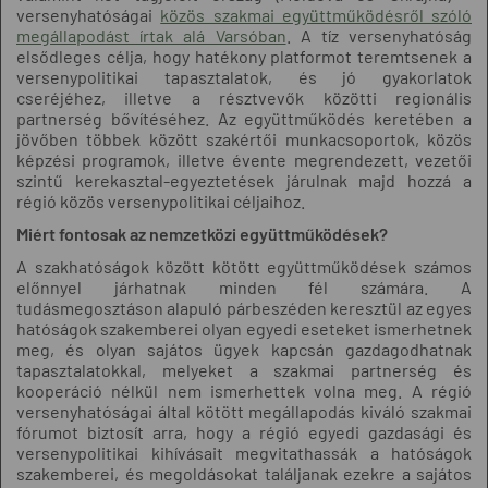
versenyhatóságai
közös szakmai együttműködésről szóló
megállapodást írtak alá Varsóban
. A tíz versenyhatóság
elsődleges célja, hogy hatékony platformot teremtsenek a
versenypolitikai tapasztalatok, és jó gyakorlatok
cseréjéhez, illetve a résztvevők közötti regionális
partnerség bővítéséhez. Az együttműködés keretében a
jövőben többek között szakértői munkacsoportok, közös
képzési programok, illetve évente megrendezett, vezetői
szintű kerekasztal-egyeztetések járulnak majd hozzá a
régió közös versenypolitikai céljaihoz.
Miért fontosak az nemzetközi együttműködések?
A szakhatóságok között kötött együttműködések számos
előnnyel járhatnak minden fél számára. A
tudásmegosztáson alapuló párbeszéden keresztül az egyes
hatóságok szakemberei olyan egyedi eseteket ismerhetnek
meg, és olyan sajátos ügyek kapcsán gazdagodhatnak
tapasztalatokkal, melyeket a szakmai partnerség és
kooperáció nélkül nem ismerhettek volna meg. A régió
versenyhatóságai által kötött megállapodás kiváló szakmai
fórumot biztosít arra, hogy a régió egyedi gazdasági és
versenypolitikai kihívásait megvitathassák a hatóságok
szakemberei, és megoldásokat találjanak ezekre a sajátos