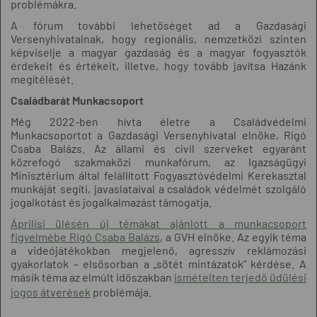
problémákra.
A fórum további lehetőséget ad a Gazdasági
Versenyhivatalnak, hogy regionális, nemzetközi szinten
képviselje a magyar gazdaság és a magyar fogyasztók
érdekeit és értékeit, illetve, hogy tovább javítsa Hazánk
megítélését.
Családbarát Munkacsoport
Még 2022-ben hívta életre a Családvédelmi
Munkacsoportot a Gazdasági Versenyhivatal elnöke, Rigó
Csaba Balázs. Az állami és civil szerveket egyaránt
közrefogó szakmaközi munkafórum, az Igazságügyi
Minisztérium által felállított Fogyasztóvédelmi Kerekasztal
munkáját segíti, javaslataival a családok védelmét szolgáló
jogalkotást és jogalkalmazást támogatja.
Áprilisi ülésén új témákat ajánlott a munkacsoport
figyelmébe Rigó Csaba Balázs
, a GVH elnöke. Az egyik téma
a videójátékokban megjelenő, agresszív reklámozási
gyakorlatok – elsősorban a „sötét mintázatok” kérdése. A
másik téma az elmúlt időszakban
ismételten terjedő üdülési
jogos átverések
problémája.