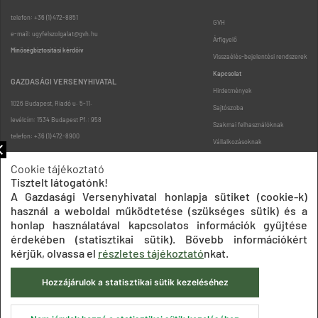
telefon: +36 (1) 472-8851
GVH
e-mail: ugyfelszolgalat@gvh.hu
Árfigyelő
Minőségbiztosítási kérdőív
Visszaélés-bejelentési rendszerek
Kapcsolat
GAZDASÁGI VERSENYHIVATAL
Hirdetmények
1026 Budapest, Riadó u. 5-11.
Sajtószoba
levélcím: 1534 Budapest Pf.: 958
Szakmai felhasználóknak
telefon: +36 (1) 472-8900
Vállalkozásoknak
Fogyasztóknak
Cookie tájékoztató
Podcast
Tisztelt látogatónk!
Oldaltérkép
A Gazdasági Versenyhivatal honlapja sütiket (cookie-k)
használ a weboldal működtetése (szükséges sütik) és a
honlap használatával kapcsolatos információk gyűjtése
érdekében (statisztikai sütik). Bővebb információkért
kérjük, olvassa el
részletes tájékoztató
nkat.
Hozzájárulok a statisztikai sütik kezeléséhez
Impresszum
Adatkezelési tájékoztatók
Akadálymentesítési nyilatkozat
Közadatkereső
Süti beállítások
ÁSZF