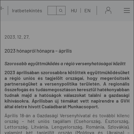
l-
Kereső
Iratbetekintés
HU
EN
t
2023. 12. 27.
2023 hónapról hónapra – április
Szorosabb együttműködés a régió versenyhatóságai között
2023 áprilisában szorosabbra kötötték együttműködésüket
a régió uniós és tagjelölt országai, hogy megerősítsék
partnerségüket a versenypolitika területén. A regionális
összefogás és tudásmegosztáson keresztül hatékonyabban
tudnak majd a hatóságok válaszokat találni a gazdasági
kihívásokra. Áprilisban új témákat vett napirendre a GVH
által életre hívott Családbarát Munkacsoport.
Április 18-án a Gazdasági Versenyhivatal és további kilenc
ország – hét uniós tagállam (Csehország, Észtország,
Lettország, Litvánia, Lengyelország, Románia, Szlovákia),
valamint két tagjelölt ország (Moldova és Ukrajna) –