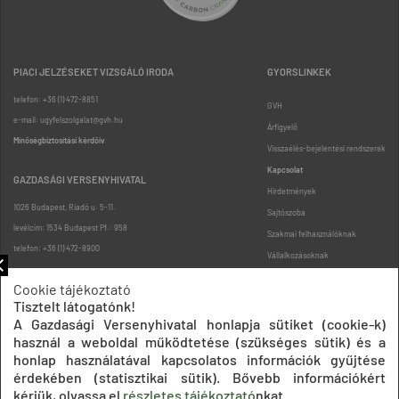
PIACI JELZÉSEKET VIZSGÁLÓ IRODA
GYORSLINKEK
telefon: +36 (1) 472-8851
GVH
e-mail: ugyfelszolgalat@gvh.hu
Árfigyelő
Minőségbiztosítási kérdőív
Visszaélés-bejelentési rendszerek
Kapcsolat
GAZDASÁGI VERSENYHIVATAL
Hirdetmények
1026 Budapest, Riadó u. 5-11.
Sajtószoba
levélcím: 1534 Budapest Pf.: 958
Szakmai felhasználóknak
telefon: +36 (1) 472-8900
Vállalkozásoknak
Fogyasztóknak
Cookie tájékoztató
Podcast
Tisztelt látogatónk!
Oldaltérkép
A Gazdasági Versenyhivatal honlapja sütiket (cookie-k)
használ a weboldal működtetése (szükséges sütik) és a
honlap használatával kapcsolatos információk gyűjtése
érdekében (statisztikai sütik). Bővebb információkért
kérjük, olvassa el
részletes tájékoztató
nkat.