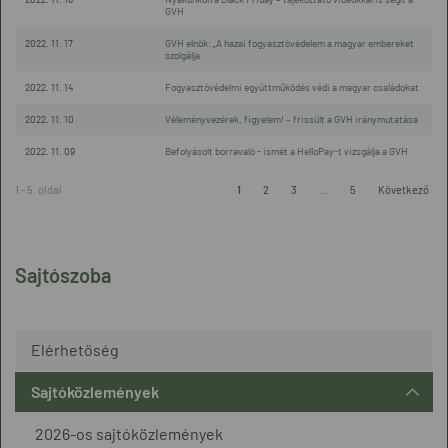
GVH
2022. 11. 17
GVH elnök: „A hazai fogyasztóvédelem a magyar embereket
szolgálja
2022. 11. 14
Fogyasztóvédelmi együttműködés védi a magyar családokat
2022. 11. 10
Véleményvezérek, figyelem! – frissült a GVH iránymutatása
2022. 11. 09
Befolyásolt borravaló - ismét a HelloPay-t vizsgálja a GVH
1 - 5. oldal
1
2
3
...
5
Következő
Sajtószoba
Elérhetőség
Sajtóközlemények
2026-os sajtóközlemények