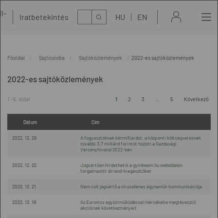
l-
Kereső
Iratbetekintés
HU
EN
t
Főoldal
Sajtószoba
Sajtóközlemények
2022-es sajtóközlemények
2022-es sajtóközlemények
1 - 5. oldal
1
2
3
...
5
Következő
Dátum
Cím
2022. 12. 29
A fogyasztóknak kétmilliárdot, a központi költségvetésnek
további 3,7 milliárd forintot hozott a Gazdasági
Versenyhivatal 2022-ben
2022. 12. 22
Jogsértően hirdethetik a gymbeam.hu weboldalon
forgalmazott étrend-kiegészítőket
2022. 12. 21
Nem volt jogsértő a vírusellenes ágyneműk kommunikációja
2022. 12. 19
Az Euronics együttműködéssel mérsékelte megtévesztő
akcióinak következményeit