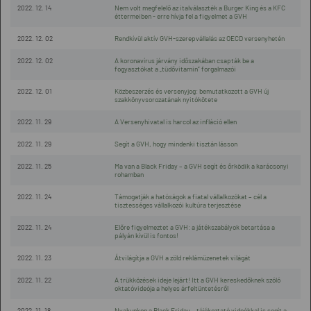
2022. 12. 14
Nem volt megfelelő az italválaszték a Burger King és a KFC
éttermeiben - erre hívja fel a figyelmet a GVH
2022. 12. 02
Rendkívül aktív GVH-szerepvállalás az OECD versenyhetén
2022. 12. 02
A koronavírus járvány időszakában csapták be a
fogyasztókat a „tüdővitamin” forgalmazói
2022. 12. 01
Közbeszerzés és versenyjog: bemutatkozott a GVH új
szakkönyvsorozatának nyitókötete
2022. 11. 29
A Versenyhivatal is harcol az infláció ellen
2022. 11. 29
Segít a GVH, hogy mindenki tisztán lásson
2022. 11. 25
Ma van a Black Friday – a GVH segít és őrködik a karácsonyi
rohamban
2022. 11. 24
Támogatják a hatóságok a fiatal vállalkozókat – cél a
tisztességes vállalkozói kultúra terjesztése
2022. 11. 24
Előre figyelmeztet a GVH: a játékszabályok betartása a
pályán kívül is fontos!
2022. 11. 23
Átvilágítja a GVH a zöld reklámüzenetek világát
2022. 11. 22
A trükközések ideje lejárt! Itt a GVH kereskedőknek szóló
oktatóvideója a helyes árfeltüntetésről
2022. 11. 18
Nyakunkon a Black Friday – tájékoztató videókkal is segít a