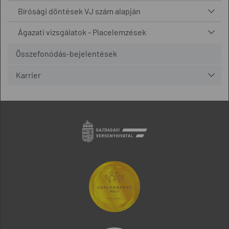
Bírósági döntések VJ szám alapján
Ágazati vizsgálatok - Piacelemzések
Összefonódás-bejelentések
Karrier