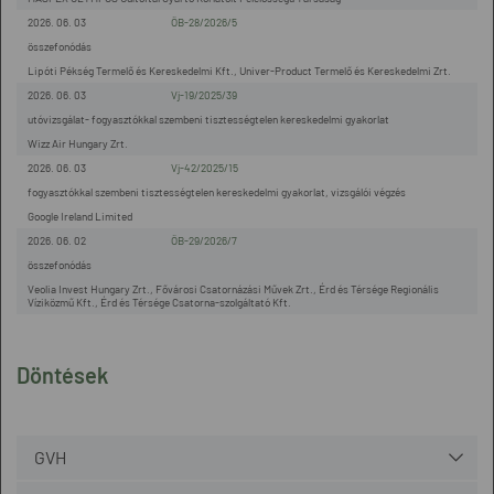
2026. 06. 03
ÖB-28/2026/5
összefonódás
Lipóti Pékség Termelő és Kereskedelmi Kft., Univer-Product Termelő és Kereskedelmi Zrt.
2026. 06. 03
Vj-19/2025/39
utóvizsgálat- fogyasztókkal szembeni tisztességtelen kereskedelmi gyakorlat
Wizz Air Hungary Zrt.
2026. 06. 03
Vj-42/2025/15
fogyasztókkal szembeni tisztességtelen kereskedelmi gyakorlat, vizsgálói végzés
Google Ireland Limited
2026. 06. 02
ÖB-29/2026/7
összefonódás
Veolia Invest Hungary Zrt., Fővárosi Csatornázási Művek Zrt., Érd és Térsége Regionális
Víziközmű Kft., Érd és Térsége Csatorna-szolgáltató Kft.
Döntések
GVH