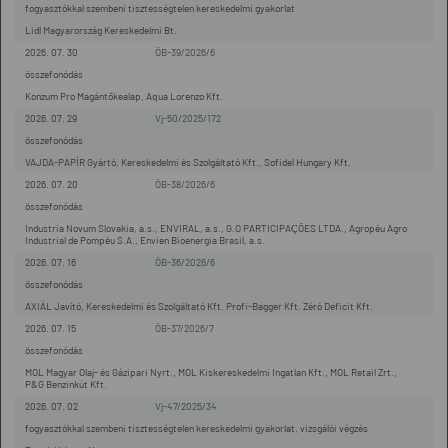
fogyasztókkal szembeni tisztességtelen kereskedelmi gyakorlat
Lidl Magyarország Kereskedelmi Bt.
2026. 07. 30
ÖB-39/2026/6
összefonódás
Konzum Pro Magántőkealap, Aqua Lorenzo Kft.
2026. 07. 29
Vj-50/2025/172
összefonódás
VAJDA-PAPÍR Gyártó, Kereskedelmi és Szolgáltató Kft., Sofidel Hungary Kft.
2026. 07. 20
ÖB-38/2026/6
összefonódás
Industria Novum Slovakia, a.s., ENVIRAL, a.s., G.O PARTICIPAÇÕES LTDA., Agropéu Agro
Industrial de Pompéu S.A., Envien Bioenergia Brasil, a.s.
2026. 07. 16
ÖB-36/2026/6
összefonódás
AXIÁL Javító, Kereskedelmi és Szolgáltató Kft. Profi-Bagger Kft. Zéró Deficit Kft.
2026. 07. 15
ÖB-37/2026/7
összefonódás
MOL Magyar Olaj- és Gázipari Nyrt., MOL Kiskereskedelmi Ingatlan Kft., MOL Retail Zrt.,
P&G Benzinkút Kft.
2026. 07. 02
Vj-47/2025/34
fogyasztókkal szembeni tisztességtelen kereskedelmi gyakorlat, vizsgálói végzés