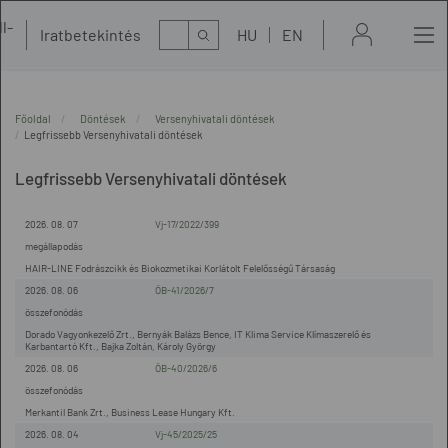
l-
Kereső
Iratbetekintés
HU
EN
t
Főoldal
Döntések
Versenyhivatali döntések
Legfrissebb Versenyhivatali döntések
Legfrissebb Versenyhivatali döntések
2026. 08. 07
Vj-17/2022/399
megállapodás
HAIR-LINE Fodrászcikk és Biokozmetikai Korlátolt Felelősségű Társaság
2026. 08. 06
ÖB-41/2026/7
összefonódás
Dorado Vagyonkezelő Zrt., Bernyák Balázs Bence, IT Klima Service Klímaszerelő és
Karbantartó Kft., Bajka Zoltán, Károly György
2026. 08. 06
ÖB-40/2026/6
összefonódás
Merkantil Bank Zrt., Business Lease Hungary Kft.
2026. 08. 04
Vj-45/2025/25