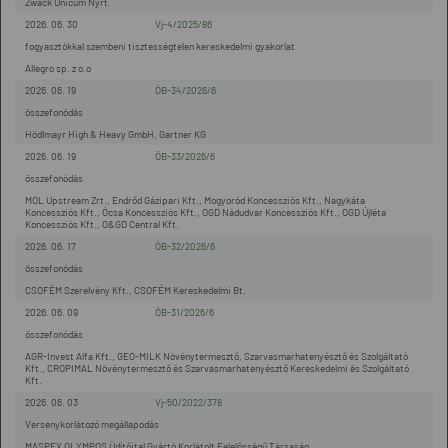
Zwack Unicum Nyrt.
2026. 06. 30
Vj-4/2025/86
fogyasztókkal szembeni tisztességtelen kereskedelmi gyakorlat
Allegro sp. z o.o
2026. 06. 19
ÖB-34/2026/6
összefonódás
Hödlmayr High & Heavy GmbH, Gartner KG
2026. 06. 19
ÖB-33/2026/6
összefonódás
MOL Upstream Zrt., Endrőd Gázipari Kft., Mogyoród Koncessziós Kft., Nagykáta
Koncessziós Kft., Ócsa Koncessziós Kft., OGD Nádudvar Koncessziós Kft., OGD Újléta
Koncessziós Kft., O&GD Central Kft.
2026. 06. 17
ÖB-32/2026/6
összefonódás
CSOFÉM Szerelvény Kft., CSOFÉM Kereskedelmi Bt.
2026. 06. 09
ÖB-31/2026/6
összefonódás
AGR-Invest Alfa Kft., GEO-MILK Növénytermesztő, Szarvasmarhatenyésztő és Szolgáltató
Kft., CROPIMAL Növénytermesztő és Szarvasmarhatenyésztő Kereskedelmi és Szolgáltató
Kft.
2026. 06. 03
Vj-50/2022/378
Versenykorlátozó megállapodás
MASPEX OLYMPOS Üdítőital Gyártó Korlátolt Felelősségű Társaság