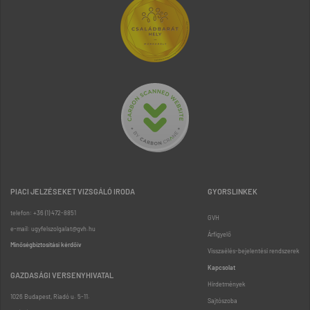
PIACI JELZÉSEKET VIZSGÁLÓ IRODA
GYORSLINKEK
telefon: +36 (1) 472-8851
GVH
e-mail: ugyfelszolgalat@gvh.hu
Árfigyelő
Minőségbiztosítási kérdőív
Visszaélés-bejelentési rendszerek
Kapcsolat
GAZDASÁGI VERSENYHIVATAL
Hirdetmények
1026 Budapest, Riadó u. 5-11.
Sajtószoba