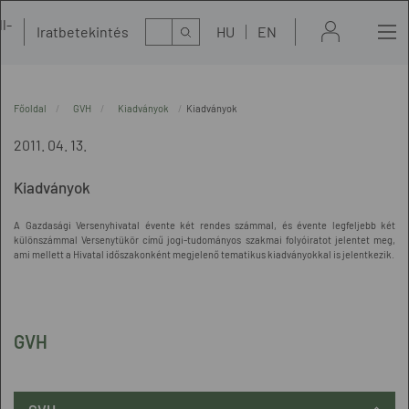
l-
Kereső
Iratbetekintés
HU
EN
t
Főoldal
GVH
Kiadványok
Kiadványok
2011. 04. 13.
Kiadványok
A Gazdasági Versenyhivatal évente két rendes számmal, és évente legfeljebb két
különszámmal Versenytükör című jogi-tudományos szakmai folyóiratot jelentet meg,
ami mellett a Hivatal időszakonként megjelenő tematikus kiadványokkal is jelentkezik.
GVH