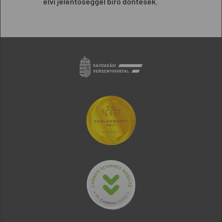
elvi jelentőséggel bíró döntések
.