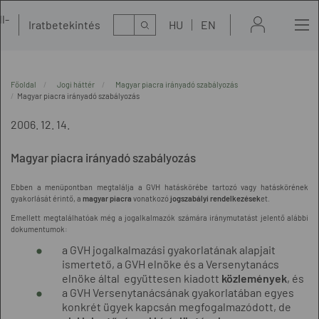
l-
Kereső
Iratbetekintés
HU
EN
t
Főoldal
Jogi háttér
Magyar piacra irányadó szabályozás
Magyar piacra irányadó szabályozás
2006. 12. 14.
Magyar piacra irányadó szabályozás
Ebben a menüpontban megtalálja a GVH hatáskörébe tartozó vagy hatáskörének
gyakorlását érintő, a
magyar piacra
vonatkozó
jogszabályi rendelkezések
et.
Emellett megtalálhatóak még a jogalkalmazók számára iránymutatást jelentő alábbi
dokumentumok:
a GVH jogalkalmazási gyakorlatának alapjait
ismertető, a GVH elnöke és a Versenytanács
elnöke által együttesen kiadott
közlemények
, és
a GVH Versenytanácsának gyakorlatában egyes
konkrét ügyek kapcsán megfogalmazódott, de