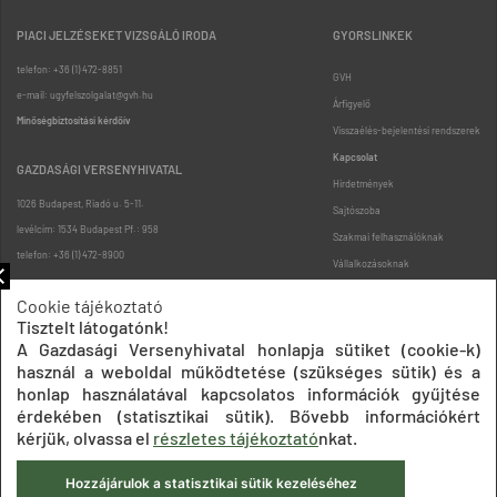
PIACI JELZÉSEKET VIZSGÁLÓ IRODA
GYORSLINKEK
telefon: +36 (1) 472-8851
GVH
e-mail: ugyfelszolgalat@gvh.hu
Árfigyelő
Minőségbiztosítási kérdőív
Visszaélés-bejelentési rendszerek
Kapcsolat
GAZDASÁGI VERSENYHIVATAL
Hirdetmények
1026 Budapest, Riadó u. 5-11.
Sajtószoba
levélcím: 1534 Budapest Pf.: 958
Szakmai felhasználóknak
telefon: +36 (1) 472-8900
Vállalkozásoknak
Fogyasztóknak
Cookie tájékoztató
Podcast
Tisztelt látogatónk!
Oldaltérkép
A Gazdasági Versenyhivatal honlapja sütiket (cookie-k)
használ a weboldal működtetése (szükséges sütik) és a
honlap használatával kapcsolatos információk gyűjtése
érdekében (statisztikai sütik). Bővebb információkért
kérjük, olvassa el
részletes tájékoztató
nkat.
Hozzájárulok a statisztikai sütik kezeléséhez
Impresszum
Adatkezelési tájékoztatók
Akadálymentesítési nyilatkozat