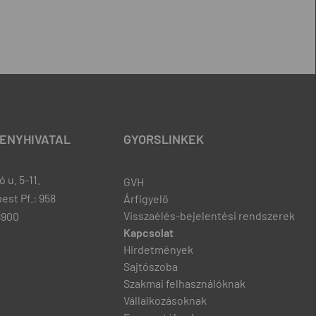
ENYHIVATAL
GYORSLINKEK
 u. 5-11.
GVH
est Pf.: 958
Árfigyelő
Visszaélés-bejelentési rendszerek
8900
Kapcsolat
Hirdetmények
Sajtószoba
Szakmai felhasználóknak
Vállalkozásoknak