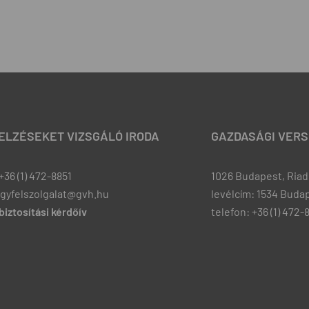
JELZÉSEKET VIZSGÁLÓ IRODA
GAZDASÁGI VERS
+36 (1) 472-8851
1026 Budapest, Riadó
ugyfelszolgalat@gvh.hu
levélcím: 1534 Budap
iztosítási kérdőív
telefon: +36 (1) 472-