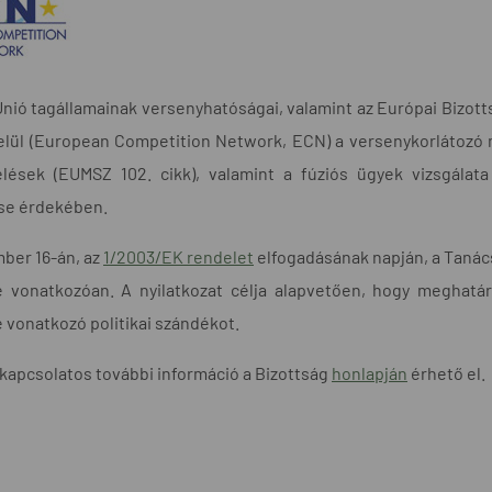
Unió tagállamainak versenyhatóságai, valamint az Európai Bizo
elül (European Competition Network, ECN) a versenykorlátozó m
élések (EUMSZ 102. cikk), valamint a fúziós ügyek vizsgála
se érdekében.
ber 16-án, az
1/2003/EK rendelet
elfogadásának napján, a Tanác
vonatkozóan. A nyilatkozat célja alapvetően, hogy meghatáro
vonatkozó politikai szándékot.
 kapcsolatos további információ a Bizottság
honlapján
érhető el.