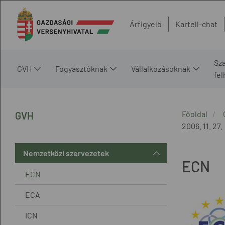
Árfigyelő
Kartell-chat
Sz
GVH
Fogyasztóknak
Vállalkozásoknak
fe
Főoldal
GVH
2006. 11. 27.
Nemzetközi szervezetek
ECN
ECN
ECA
ICN