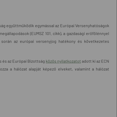
ttság együttműködik egymással az Európai Versenyhatóságok
egállapodások (EUMSZ 101. cikk), a gazdasági erőfölénnyel
ta során az európai versenyjog hatékony és következetes
s és az Európai Bizottság
közös nyilatkozatot
adott ki az ECN
zza a hálózat alapját képező elveket, valamint a hálózat