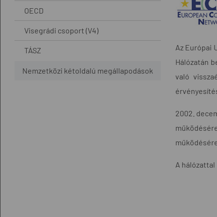
OECD
Visegrádi csoport (V4)
Az Európai 
TÁSZ
Hálózatán b
Nemzetközi kétoldalú megállapodások
való vissza
érvényesíté
2002. decem
működésére 
működésére 
A hálózattal