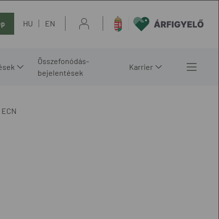
HU
EN
ép
Összefonódás-
ések
Karrier
bejelentések
ECN