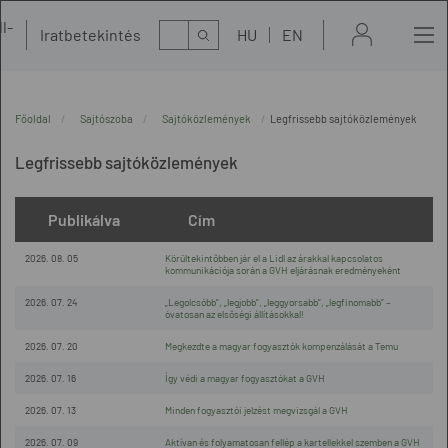
l-
Kereső
Iratbetekintés
HU
EN
t
Főoldal
Sajtószoba
Sajtóközlemények
Legfrissebb sajtóközlemények
Legfrissebb sajtóközlemények
Publikálva
Cím
2026. 08. 05
Körültekintőbben jár el a Lidl az árakkal kapcsolatos
kommunikációja során a GVH eljárásnak eredményeként
2026. 07. 24
„Legolcsóbb”, „legjobb”, „leggyorsabb”, „legfinomabb” –
óvatosan az elsőségi állításokkal!
2026. 07. 20
Megkezdte a magyar fogyasztók kompenzálását a Temu
2026. 07. 16
Így védi a magyar fogyasztókat a GVH
2026. 07. 13
Minden fogyasztói jelzést megvizsgál a GVH
2026. 07. 09
Aktívan és folyamatosan fellép a kartellekkel szemben a GVH