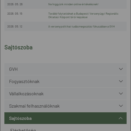
2026. 05. 26
Ne higgyünk minden online értékelésnek!
2026. 05. 15
Tovább folytatódnak a Budapesti Versenyügyi Regionális
Oktatási Központ bírói képzései
2026. 05. 12
A versenypolitikai tudásmegosztás fókuszában a GVH
Sajtószoba
GVH
Fogyasztóknak
Vállalkozásoknak
Szakmai felhasználóknak
Sajtószoba
Elérhetőség