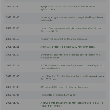
2026. 07. 06
Gyógyhatásra vonatkozó kommunikáció miatt indított
eljárást a GVH
2026. 07. 03
Hatékony és gyors fúziókontrollal is segíti a GVH a gazdaság
működését
2026. 06. 30
Hazai influenszerek marketingtevékenységét ellenőrizte a
GVH és az NKFH
2026. 06. 30
Mégsem volt garantált az Allegro árgaranciája
2026. 06. 25
Aktív GVH-s részvétel a nyári OECD héten Párizsban
2026. 06. 24
Elektronikai eszköz és háztartási gép csere program miatt
vizsgálódik a GVH
2026. 06. 14
A Türk Államok versenyhatóságainak éves rendezvényén vett
részt a GVH elnöke
2026. 06. 08
Már több mint 1,5 milliárd forintot hozott a költségvetésnek a
GVH 2026-ban
2026. 06. 05
336 milliós GVH-bírság tiltott ármegkötés miatt
2026. 06. 03
Teljesítette a vállalásait a Wizz Air
2026. 06. 02
A körültekintő online bankolás fontosságára hívja fel a GVH a
fogyasztók figyelmét