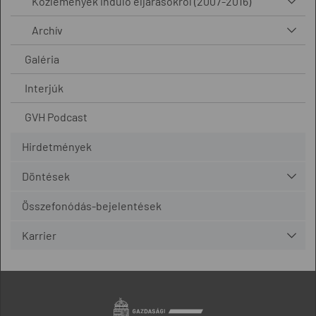
Közlemények induló eljárásokról (2007-2016)
Archív
Galéria
Interjúk
GVH Podcast
Hirdetmények
Döntések
Összefonódás-bejelentések
Karrier