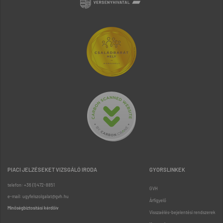
PIACI JELZÉSEKET VIZSGÁLÓ IRODA
GYORSLINKEK
telefon: +36 (1) 472-8851
GVH
e-mail: ugyfelszolgalat@gvh.hu
Árfigyelő
Minőségbiztosítási kérdőív
Visszaélés-bejelentési rendszerek