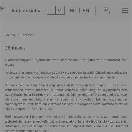
l-
Kereső
Iratbetekintés
HU
EN
t
Főoldal
Döntések
Döntések
A versenyfelügyeleti eljárásban hozott döntéseknek két típusa van: a határozat és a
végzés.
Határozatot a versenytanács hoz az ügyek érdemében: összefonódások engedélyezése
tárgyában dönt, vagy jogsértést állapít meg vagy a jogsértés hiányát mondja ki.
Minden egyéb (versenytanácsi vagy vizsgálói) döntés végzés formáját ölti, az eljárási
kérdésekben hozott döntések is. Tehát végzés állapítja meg, ha a jogsértés nem
bizonyítható, ha a közérdek érintettségének hiánya miatt eljárás megindítása vagy
folytatása nem indokolt, illetve ha adminisztratív okokból (pl. az összefonódás
engedélyezése iránti kérelem visszavonása vagy a hiánypótlás elmulasztása miatt) az
eljárás megszüntetésére kerül sor.
2005. november 1-jéig nem vált el a két döntéstípus, csak határozat formájában
születtek döntések, a megkülönböztetésre az ekkor hatályba lépő Ket. (A közigazgatási
hatósági eljárás és szolgáltatás általános szabályairól szóló 2004. évi CXL. törvény)
elveivel összhangban került sor.