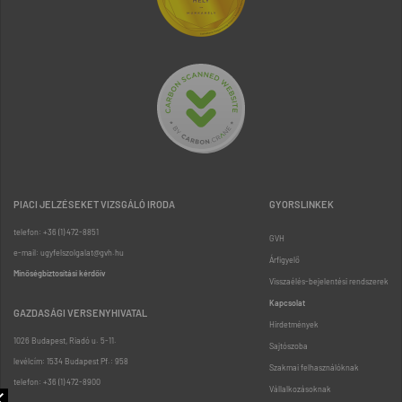
PIACI JELZÉSEKET VIZSGÁLÓ IRODA
GYORSLINKEK
telefon: +36 (1) 472-8851
GVH
e-mail: ugyfelszolgalat@gvh.hu
Árfigyelő
Minőségbiztosítási kérdőív
Visszaélés-bejelentési rendszerek
Kapcsolat
GAZDASÁGI VERSENYHIVATAL
Hirdetmények
1026 Budapest, Riadó u. 5-11.
Sajtószoba
levélcím: 1534 Budapest Pf.: 958
Szakmai felhasználóknak
telefon: +36 (1) 472-8900
Vállalkozásoknak