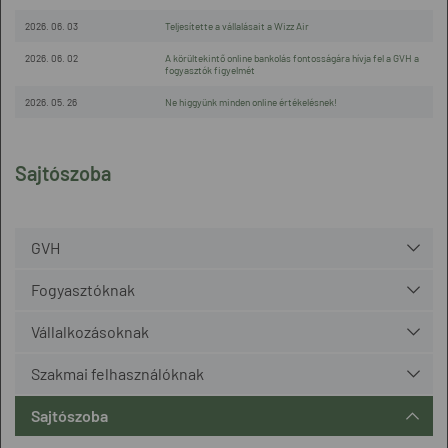
2026. 06. 03
Teljesítette a vállalásait a Wizz Air
2026. 06. 02
A körültekintő online bankolás fontosságára hívja fel a GVH a
fogyasztók figyelmét
2026. 05. 26
Ne higgyünk minden online értékelésnek!
Sajtószoba
GVH
Fogyasztóknak
Vállalkozásoknak
Szakmai felhasználóknak
Sajtószoba