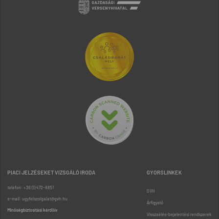
PIACI JELZÉSEKET VIZSGÁLÓ IRODA
GYORSLINKEK
telefon: +36 (1) 472-8851
GVH
e-mail: ugyfelszolgalat@gvh.hu
Árfigyelő
Minőségbiztosítási kérdőív
Visszaélés-bejelentési rendszerek