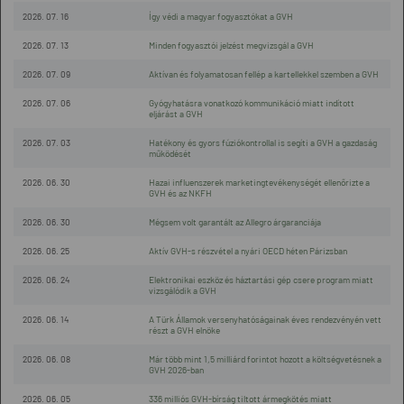
2026. 07. 16
Így védi a magyar fogyasztókat a GVH
2026. 07. 13
Minden fogyasztói jelzést megvizsgál a GVH
2026. 07. 09
Aktívan és folyamatosan fellép a kartellekkel szemben a GVH
2026. 07. 06
Gyógyhatásra vonatkozó kommunikáció miatt indított
eljárást a GVH
2026. 07. 03
Hatékony és gyors fúziókontrollal is segíti a GVH a gazdaság
működését
2026. 06. 30
Hazai influenszerek marketingtevékenységét ellenőrizte a
GVH és az NKFH
2026. 06. 30
Mégsem volt garantált az Allegro árgaranciája
2026. 06. 25
Aktív GVH-s részvétel a nyári OECD héten Párizsban
2026. 06. 24
Elektronikai eszköz és háztartási gép csere program miatt
vizsgálódik a GVH
2026. 06. 14
A Türk Államok versenyhatóságainak éves rendezvényén vett
részt a GVH elnöke
2026. 06. 08
Már több mint 1,5 milliárd forintot hozott a költségvetésnek a
GVH 2026-ban
2026. 06. 05
336 milliós GVH-bírság tiltott ármegkötés miatt