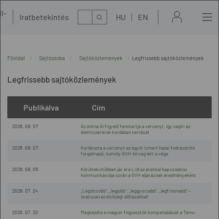
l-
Kereső
Iratbetekintés
HU
EN
t
Főoldal
Sajtószoba
Sajtóközlemények
Legfrissebb sajtóközlemények
Legfrissebb sajtóközlemények
Publikálva
Cím
2026. 08. 07
Az online Árfigyelő fenntartja a versenyt, így segíti az
élelmiszerárak kordában tartását
2026. 08. 07
Korlátozta a versenyt az egyik ismert hazai fodrászcikk
forgalmazó, komoly GVH-bírság lett a vége
2026. 08. 05
Körültekintőbben jár el a Lidl az árakkal kapcsolatos
kommunikációja során a GVH eljárásnak eredményeként
2026. 07. 24
„Legolcsóbb”, „legjobb”, „leggyorsabb”, „legfinomabb” –
óvatosan az elsőségi állításokkal!
2026. 07. 20
Megkezdte a magyar fogyasztók kompenzálását a Temu